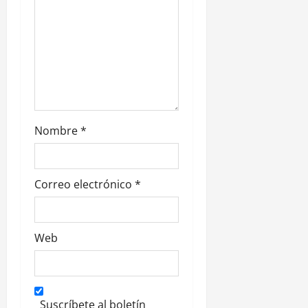
a
d
a
s
Nombre
*
Correo electrónico
*
Web
Suscríbete al boletín