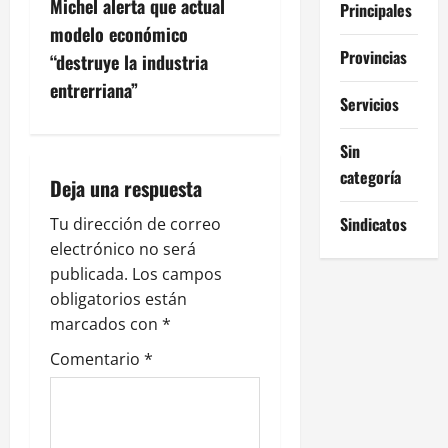
Michel alerta que actual
Principales
a
modelo económico
Provincias
c
“destruye la industria
entrerriana”
i
Servicios
ó
Sin
categoría
n
Deja una respuesta
Sindicatos
d
Tu dirección de correo
electrónico no será
e
publicada.
Los campos
obligatorios están
e
marcados con
*
n
Comentario
*
t
r