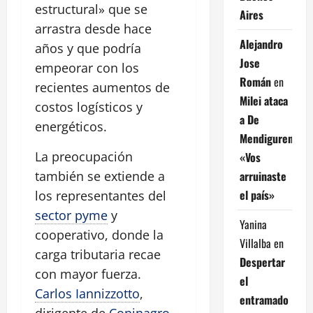
estructural» que se
Aires
arrastra desde hace
Alejandro
años y que podría
Jose
empeorar con los
Román
en
recientes aumentos de
Milei ataca
costos logísticos y
a De
energéticos.
Mendiguren:
La preocupación
«Vos
arruinaste
también se extiende a
el país»
los representantes del
sector pyme
y
Yanina
cooperativo, donde la
Villalba
en
carga tributaria recae
Despertar
con mayor fuerza.
el
Carlos Iannizzotto
,
entramado
dirigente de
Coninagro
,