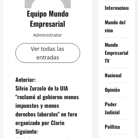
Internacional
Equipo Mundo
Empresarial
Mundo del
vino
Administrator
Mundo
Ver todas las
Empresarial
entradas
TV
Nacional
N
Anterior:
Silvio Zurzolo de la UIA
Opinión
a
"reclamó al gobierno menos
v
Poder
impuestos y menos
Judicial
derechos laborales" en foro
e
organizado por Clarin
Política
g
Siguiente: