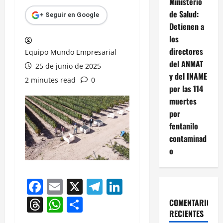
Ministerio
de Salud:
+ Seguir en Google
Detienen a
los
directores
Equipo Mundo Empresarial
del ANMAT
25 de junio de 2025
y del INAME
2 minutes read
0
por las 114
muertes
por
fentanilo
contaminad
o
Facebook
Email
X
Telegram
LinkedIn
Threads
WhatsApp
Compartir
COMENTARIOS
RECIENTES