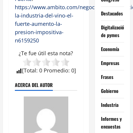
https://www.ambito.com/negocios/preocupaci
Destacados
la-industria-del-vino-el-
fuerte-aumento-la-
Digitalización
presion-impositiva-
de pymes
n6159250
Economía
¿Te fue útil esta
nota
?
Empresas
[
Total
:
0
Promedio
:
0
]
Frases
ACERCA DEL AUTOR
Gobierno
Industria
Informes y
encuestas