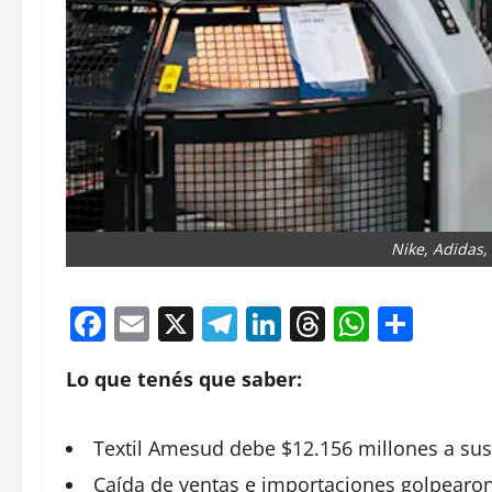
Nike, Adidas,
Facebook
Email
X
Telegram
LinkedIn
Threads
Whats
Comp
Lo que tenés que saber:
Textil Amesud debe $12.156 millones a su
Caída de ventas e
importaciones
golpearon