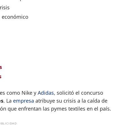
risis
o
económico
s
s
ntes como Nike y
Adidas
, solicitó el concurso
es
. La
empresa
atribuye su crisis a la caída de
ión que enfrentan las pymes textiles en el país.
UBLICIDAD