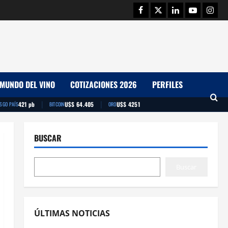
Facebook
Twitter
Linkedin
Youtube
Insta
MUNDO DEL VINO
COTIZACIONES 2026
PERFILES
|
|
421 pb
U$S 64.405
U$S 4251
ESGO PAÍS
BITCOIN
ORO
BUSCAR
Buscar
ÚLTIMAS NOTICIAS