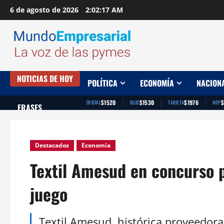
Saltar
6 de agosto de 2026
2:02:18 AM
al
contenido
NOTICIAS DE HOY
POLÍTICA
ECONOMÍA
NACION
|
|
|
$1520
$1530
$1976
$
OFICIAL
BLUE
TARJETA
MEP
FRASES
Destacados
Economía
Textil Amesud en concurso p
juego
Textil Amesud, histórica proveedora