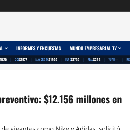
AL
INFORMES Y ENCUESTAS
MUNDO EMPRESARIAL TV
|
|
|
|
|
|
1520
$1577
$1500
$1730
$293
—
CCL
MAYORISTA
EURO
REAL
YUAN
RI
reventivo: $12.156 millones en
 de gigantes como Nike y Adidas, solicitó