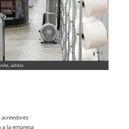
 nike, adidas
App
artir
s acreedores
 a la empresa