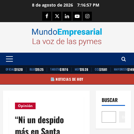
Saltar
8 de agosto de 2026
7:16:58 PM
al
Facebook
Twitter
Linkedin
Youtube
Instagram
contenido
Menú
principal
|
|
|
|
|
$1520
$1525
$1976
$1528
$1581
$14
OFICIAL
BLUE
TARJETA
MEP
CCL
MAYORISTA
NOTICIAS DE HOY
BUSCAR
Opinión
“Ni un despido
Buscar
más en Santa