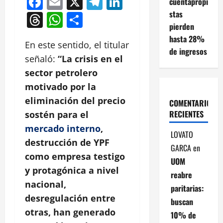
Facebook
Email
X
Telegram
LinkedIn
cuentapropi
stas
Threads
WhatsApp
Compartir
pierden
hasta 28%
En este sentido, el titular
de ingresos
señaló:
“La crisis en el
sector petrolero
motivado por la
eliminación del precio
COMENTARIOS
RECIENTES
sostén para el
mercado interno
,
LOVATO
destrucción de YPF
GARCA
en
como empresa testigo
UOM
y protagónica a nivel
reabre
nacional,
paritarias:
desregulación entre
buscan
otras, han generado
10% de