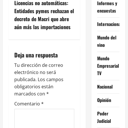
e
Licencias no automáticas:
Informes y
g
encuestas
Entidades pymes rechazan el
decreto de Macri que abre
a
Internacional
aún más las importaciones
c
Mundo del
vino
i
Deja una respuesta
ó
Mundo
Tu dirección de correo
Empresarial
n
electrónico no será
TV
publicada.
Los campos
d
Nacional
obligatorios están
e
marcados con
*
Opinión
Comentario
*
e
Poder
n
Judicial