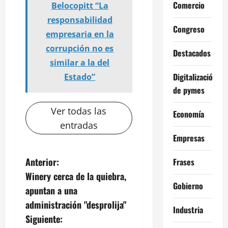
Comercio
Belocopitt “La
responsabilidad
Congreso
empresaria en la
corrupción no es
Destacados
similar a la del
Digitalización
Estado”
de pymes
Ver todas las
Economía
entradas
Empresas
N
Anterior:
Frases
Winery cerca de la quiebra,
a
Gobierno
apuntan a una
v
administración "desprolija"
Industria
Siguiente: