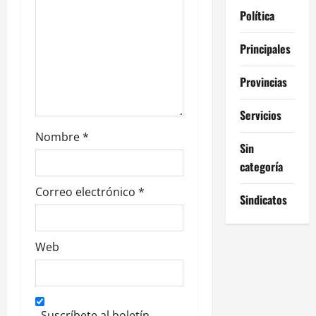
t
Política
r
Principales
a
Provincias
d
Servicios
a
Nombre
*
Sin
s
categoría
Correo electrónico
*
Sindicatos
Web
Suscríbete al boletín