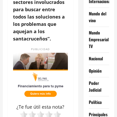
Internacional
sectores involucrados
para buscar entre
Mundo del
todos las soluciones a
vino
los problemas que
aquejan a los
Mundo
santacruceños”.
Empresarial
TV
PUBLICIDAD
Nacional
Opinión
Poder
Judicial
Política
¿Te fue útil esta
nota
?
Principales