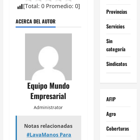
[
Total
:
0
Promedio
:
0
]
Provincias
ACERCA DEL AUTOR
Servicios
Sin
categoría
Sindicatos
Equipo Mundo
Empresarial
AFIP
Administrator
Agro
Notas relacionadas
Coberturas
#LavaManos Para