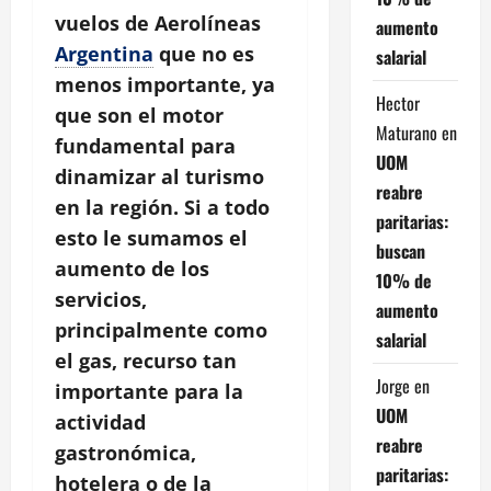
vuelos de Aerolíneas
aumento
Argentina
que no es
salarial
menos importante, ya
Hector
que son el motor
Maturano
en
fundamental para
UOM
dinamizar al turismo
reabre
en la región. Si a todo
paritarias:
esto le sumamos el
buscan
aumento de los
10% de
servicios,
aumento
principalmente como
salarial
el gas, recurso tan
Jorge
en
importante para la
UOM
actividad
reabre
gastronómica,
paritarias:
hotelera o de la