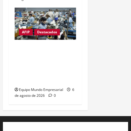
AFIP
Destacados
Ni una pyme menos:
Cierra empresa textil
exitosa de Catamarca
creada por un pool de
reconocidas marcas
Equipo Mundo Empresarial
6
de agosto de 2026
0