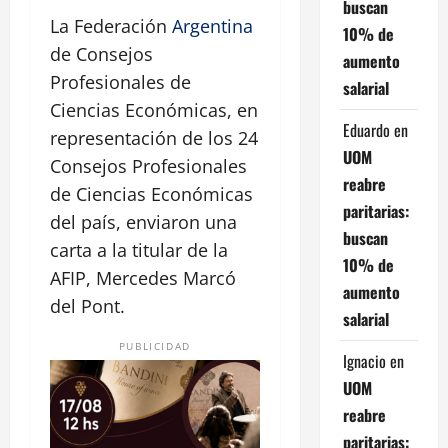
buscan
La Federación
Argentina
10% de
de Consejos
aumento
Profesionales de
salarial
Ciencias Económicas, en
Eduardo
en
representación de los 24
UOM
Consejos Profesionales
reabre
de Ciencias Económicas
paritarias:
del país, enviaron una
buscan
carta a la titular de la
10% de
AFIP, Mercedes Marcó
aumento
del Pont.
salarial
PUBLICIDAD
Ignacio
en
UOM
reabre
paritarias: