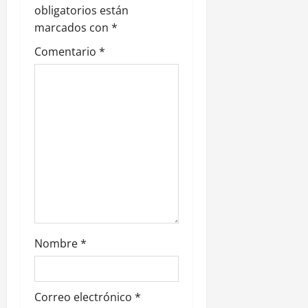
obligatorios están
d
marcados con
*
e
Comentario
*
e
n
t
r
a
d
Nombre
*
a
s
Correo electrónico
*