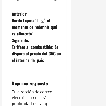
N
Anterior:
Narda Lepes: "Llegó el
a
momento de redefinir qué
v
es alimento"
Siguiente:
e
Tarifazo al combustible: Se
g
dispara el precio del GNC en
el interior del país
a
c
i
Deja una respuesta
ó
Tu dirección de correo
electrónico no será
n
publicada.
Los campos