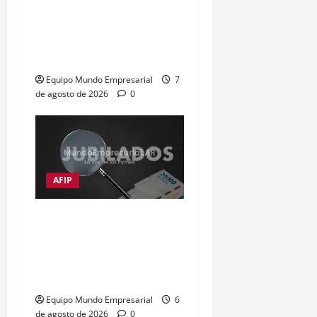
Impuestos frenan al 72%
de las empresas
argentinas
Equipo Mundo Empresarial
7
de agosto de 2026
0
AFIP
Moratorias de jubilación
en Argentina: opciones
para quienes no cumplen
con los años de servicio
Equipo Mundo Empresarial
6
de agosto de 2026
0