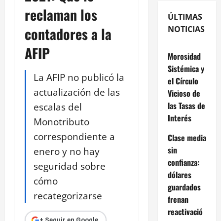
reclaman los
ÚLTIMAS
contadores a la
NOTICIAS
AFIP
Morosidad
Sistémica y
La AFIP no publicó la
el Círculo
actualización de las
Vicioso de
las Tasas de
escalas del
Interés
Monotributo
correspondiente a
Clase media
sin
enero y no hay
confianza:
seguridad sobre
dólares
cómo
guardados
recategorizarse
frenan
reactivació
+ Seguir en Google