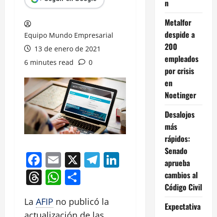
n
Metalfor
despide a
Equipo Mundo Empresarial
200
13 de enero de 2021
empleados
6 minutes read
0
por crisis
en
Noetinger
Desalojos
más
rápidos:
Senado
Facebook
Email
X
Telegram
LinkedIn
aprueba
Threads
WhatsApp
Compartir
cambios al
Código Civil
La
AFIP
no publicó la
Expectativa
actualización de las