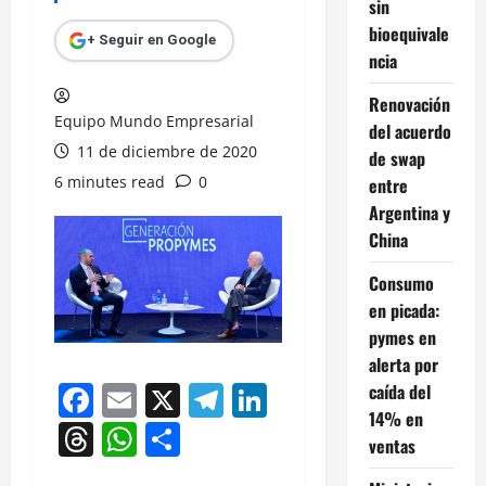
sin
bioequivale
+ Seguir en Google
ncia
Renovación
Equipo Mundo Empresarial
del acuerdo
11 de diciembre de 2020
de swap
6 minutes read
0
entre
Argentina y
China
Consumo
en picada:
pymes en
alerta por
Facebook
Email
X
Telegram
LinkedIn
caída del
14% en
Threads
WhatsApp
Compartir
ventas