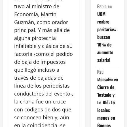
Pablo
en
tuvo al ministro de
UOM
Economía, Martín
reabre
Guzmán, como orador
paritarias:
principal. Y más allá de
buscan
alguna pirotecnia
10% de
infaltable y clásica de su
aumento
factoría -como el pedido
salarial
de baja de impuestos
que llegó incluso a
Raul
través de bajadas de
Monsalvo
en
línea de los periodistas
Cierre de
conductores del evento-,
Tostado y
la charla fue un cruce
Le Blé: 15
con códigos de dos que
locales
se conocen bien y, aún
menos en
Buenos
en la coincidencia, se