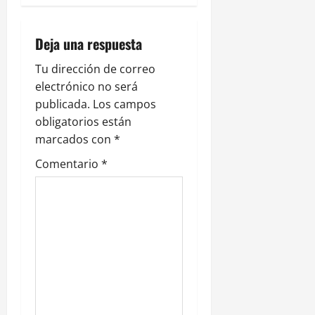
a
c
Deja una respuesta
i
Tu dirección de correo
electrónico no será
ó
publicada.
Los campos
n
obligatorios están
marcados con
*
d
Comentario
*
e
e
n
t
r