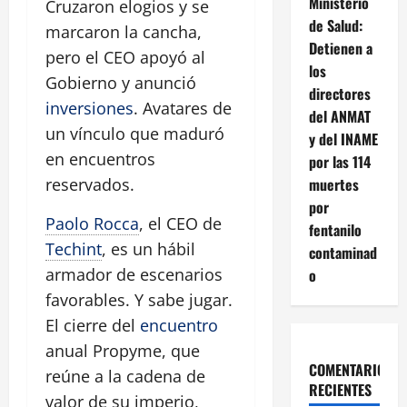
Ministerio
Cruzaron elogios y se
de Salud:
marcaron la cancha,
Detienen a
pero el CEO apoyó al
los
Gobierno y anunció
directores
inversiones
. Avatares de
del ANMAT
un vínculo que maduró
y del INAME
en encuentros
por las 114
muertes
reservados.
por
Paolo Rocca
, el CEO de
fentanilo
Techint
, es un hábil
contaminad
armador de escenarios
o
favorables. Y sabe jugar.
El cierre del
encuentro
anual Propyme, que
COMENTARIOS
reúne a la cadena de
RECIENTES
valor de su imperio,