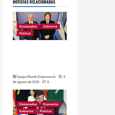
NOTICIAS RELACIONADAS
Destacados
Gobierno
Política
GRAVE: Brasil confirmó
que no enviará embajador
a la Argentina mientras
sigan los ataques de Milei
Equipo Mundo Empresarial
4
de agosto de 2026
0
Destacados
Economía
Gobierno
Política