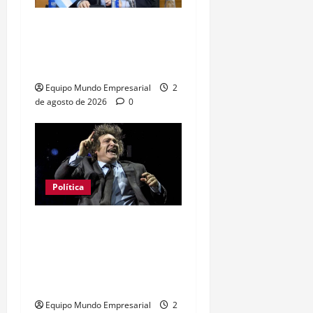
Milei apunta al Banco
Central con cifra
inflacionaria histórica
Equipo Mundo Empresarial
2
de agosto de 2026
0
Política
Capitalismo de
plataformas: el
«desencaje» que afecta a
las pymes
Equipo Mundo Empresarial
2