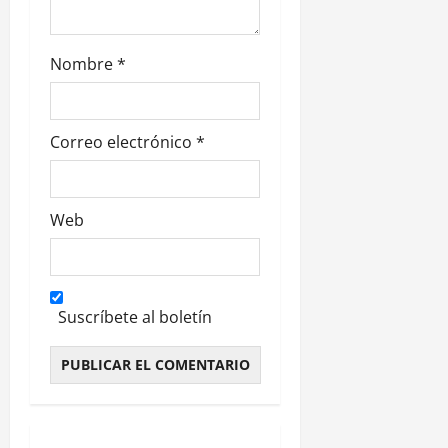
a
d
Nombre
*
a
s
Correo electrónico
*
Web
Suscríbete al boletín
Alternative: