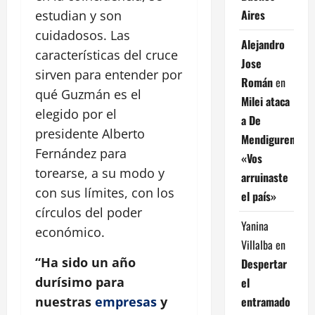
Aires
estudian y son
cuidadosos. Las
Alejandro
características del cruce
Jose
sirven para entender por
Román
en
qué Guzmán es el
Milei ataca
elegido por el
a De
presidente Alberto
Mendiguren:
Fernández para
«Vos
torearse, a su modo y
arruinaste
con sus límites, con los
el país»
círculos del poder
Yanina
económico.
Villalba
en
“Ha sido un año
Despertar
durísimo para
el
entramado
nuestras
empresas
y