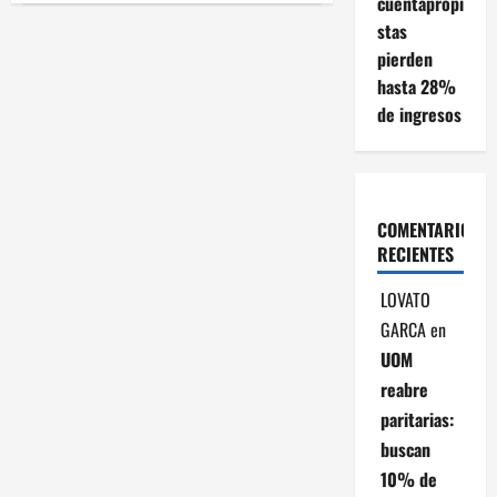
cuentapropi
Situación
compleja
stas
en
pierden
la
industria
hasta 28%
de
la
de ingresos
construcción:
“Los
costos
en
dólares
han
aumentado
COMENTARIOS
alrededor
de
RECIENTES
un
13%”
LOVATO
GARCA
en
UOM
reabre
paritarias:
buscan
10% de