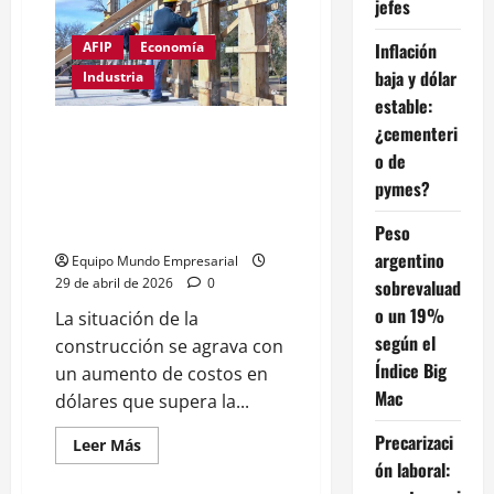
jefes
especialista
en
pobreza
Inflación
AFIP
Economía
dice
baja y dólar
que
Industria
los
estable:
datos
del
¿cementeri
Situación compleja en la
gobierno
son
industria de la construcción:
o de
«ficción
“Los costos en dólares han
estadística»
pymes?
aumentado alrededor de un
13%”
Peso
argentino
Equipo Mundo Empresarial
29 de abril de 2026
0
sobrevaluad
o un 19%
La situación de la
según el
construcción se agrava con
Índice Big
un aumento de costos en
Mac
dólares que supera la...
Precarizaci
Leer
Leer Más
más
ón laboral:
acerca
de