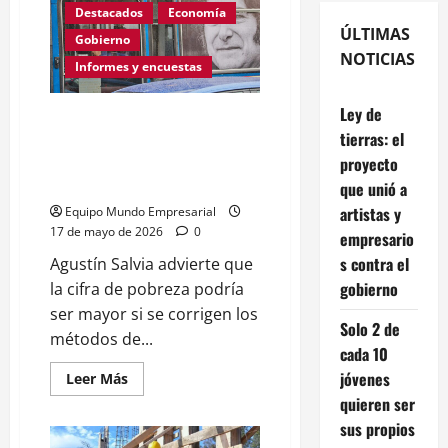
Destacados
Economía
ÚLTIMAS
Gobierno
NOTICIAS
Informes y encuestas
Ley de
El mayor especialista en
tierras: el
pobreza dice que los datos del
gobierno son «ficción
proyecto
estadística»
que unió a
artistas y
Equipo Mundo Empresarial
17 de mayo de 2026
0
empresario
s contra el
Agustín Salvia advierte que
gobierno
la cifra de pobreza podría
ser mayor si se corrigen los
Solo 2 de
métodos de...
cada 10
jóvenes
Leer
Leer Más
más
quieren ser
acerca
de
sus propios
El
mayor