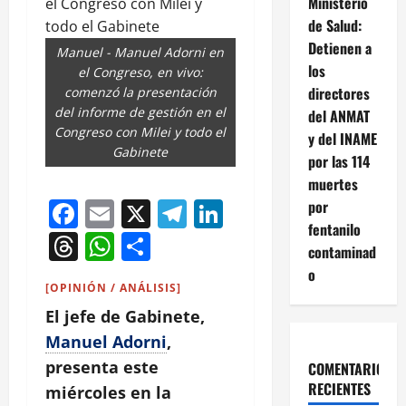
Ministerio
de Salud:
Detienen a
Manuel - Manuel Adorni en
los
el Congreso, en vivo:
directores
comenzó la presentación
del informe de gestión en el
del ANMAT
Congreso con Milei y todo el
y del INAME
Gabinete
por las 114
muertes
Facebook
Email
X
Telegram
LinkedIn
por
fentanilo
Threads
WhatsApp
Compartir
contaminad
o
[OPINIÓN / ANÁLISIS]
El jefe de Gabinete,
Manuel Adorni
,
presenta este
COMENTARIOS
RECIENTES
miércoles en la