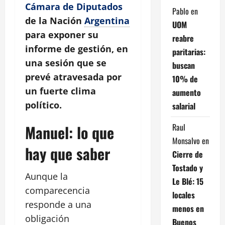
Cámara de Diputados
Pablo
en
de la Nación
Argentina
UOM
para exponer su
reabre
informe de gestión, en
paritarias:
una sesión que se
buscan
prevé atravesada por
10% de
un fuerte clima
aumento
político.
salarial
Raul
Manuel: lo que
Monsalvo
en
hay que saber
Cierre de
Tostado y
Aunque la
Le Blé: 15
comparecencia
locales
responde a una
menos en
obligación
Buenos