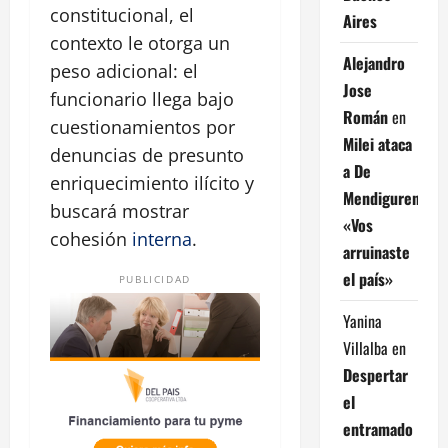
constitucional, el
Aires
contexto le otorga un
Alejandro
peso adicional: el
Jose
funcionario llega bajo
Román
en
cuestionamientos por
Milei ataca
denuncias de presunto
a De
enriquecimiento ilícito y
Mendiguren:
buscará mostrar
«Vos
cohesión
interna
.
arruinaste
el país»
PUBLICIDAD
Yanina
Villalba
en
Despertar
el
entramado