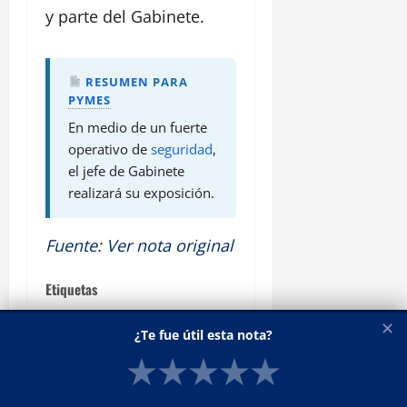
y parte del Gabinete.
RESUMEN
PARA
PYMES
En medio de un fuerte
operativo de
seguridad
,
el jefe de Gabinete
realizará su exposición.
Fuente
:
Ver nota original
Etiquetas
✕
¿Te fue útil esta nota?
Adorni
Comenzó
★
★
★
★
★
congreso