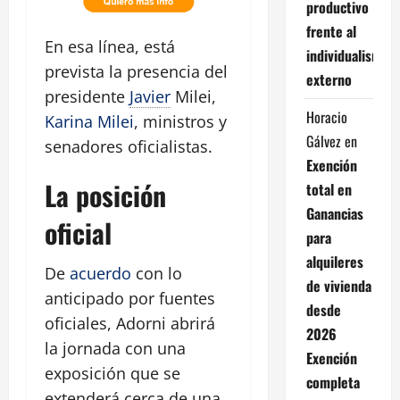
productivo
frente al
En esa línea, está
individualismo
prevista la presencia del
externo
presidente
Javier
Milei,
Horacio
Karina Milei
, ministros y
Gálvez
en
senadores oficialistas.
Exención
La posición
total en
Ganancias
oficial
para
alquileres
De
acuerdo
con lo
de vivienda
anticipado por fuentes
desde
oficiales, Adorni abrirá
2026
la jornada con una
Exención
exposición que se
completa
extenderá cerca de una