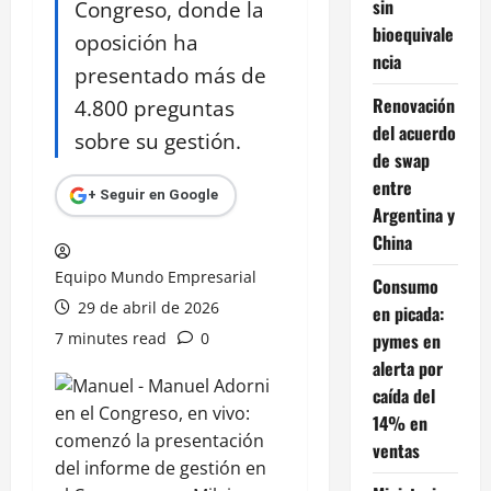
sin
Congreso, donde la
bioequivale
oposición ha
ncia
presentado más de
Renovación
4.800 preguntas
del acuerdo
sobre su gestión.
de swap
entre
+ Seguir en Google
Argentina y
China
Equipo Mundo Empresarial
Consumo
29 de abril de 2026
en picada:
7 minutes read
0
pymes en
alerta por
caída del
14% en
ventas