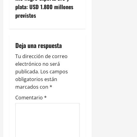
e
plata: USD 1.800 millones
g
previstos
a
c
Deja una respuesta
i
Tu dirección de correo
electrónico no será
ó
publicada.
Los campos
n
obligatorios están
marcados con
*
d
Comentario
*
e
e
n