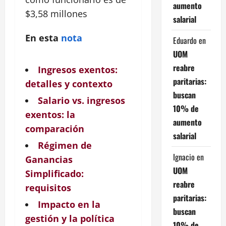
aumento
$3,58 millones
salarial
En esta
nota
Eduardo
en
UOM
reabre
Ingresos exentos:
paritarias:
detalles y contexto
buscan
Salario vs. ingresos
10% de
exentos: la
aumento
comparación
salarial
Régimen de
Ignacio
en
Ganancias
UOM
Simplificado:
reabre
requisitos
paritarias:
Impacto en la
buscan
gestión y la política
10% de