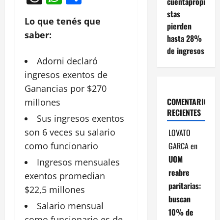
cuentapropi
stas
Lo que tenés que
pierden
saber:
hasta 28%
de ingresos
Adorni declaró
ingresos
exentos de
Ganancias por $270
COMENTARIOS
millones
RECIENTES
Sus ingresos
exentos
son 6 veces su salario
LOVATO
GARCA
en
como funcionario
UOM
Ingresos mensuales
reabre
exentos promedian
paritarias:
$22,5 millones
buscan
Salario
mensual
10% de
como funcionario es de