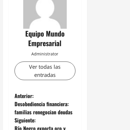
Equipo Mundo
Empresarial
Administrator
Ver todas las
entradas
N
Anterior:
Desobediencia financiera:
a
familias renegocian deudas
v
Siguiente:
Río Negro exporta oro y