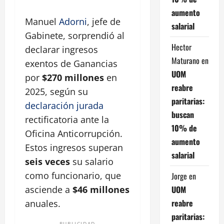
aumento
Manuel
Adorni
, jefe de
salarial
Gabinete, sorprendió al
Hector
declarar ingresos
Maturano
en
exentos de Ganancias
UOM
por
$270 millones
en
reabre
2025, según su
paritarias:
declaración jurada
buscan
rectificatoria ante la
10% de
Oficina Anticorrupción.
aumento
Estos ingresos superan
salarial
seis veces
su salario
como funcionario, que
Jorge
en
UOM
asciende a
$46 millones
reabre
anuales.
paritarias:
PUBLICIDAD