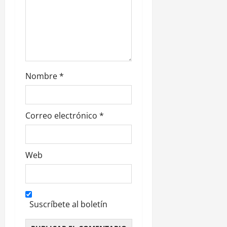
t
r
a
d
Nombre
*
a
s
Correo electrónico
*
Web
Suscríbete al boletín