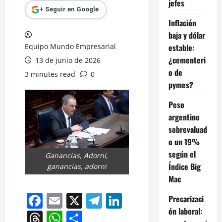
jefes
+ Seguir en Google
Inflación
baja y dólar
Equipo Mundo Empresarial
estable:
¿cementeri
13 de junio de 2026
o de
3 minutes read
0
pymes?
Peso
argentino
sobrevaluad
o un 19%
según el
Ganancias, Adorni,
Índice Big
ganancias, adorni
Mac
Facebook
Email
X
Telegram
LinkedIn
Precarizaci
ón laboral:
Threads
WhatsApp
Compartir