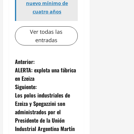
nuevo mínimo de
cuatro años
Ver todas las
entradas
N
Anterior:
ALERTA: explota una fábrica
a
en Ezeiza
v
Siguiente:
Los polos industriales de
e
Ezeiza y Spegazzini son
g
administrados por el
Presidente de la Unión
a
Industrial Argentina Martín