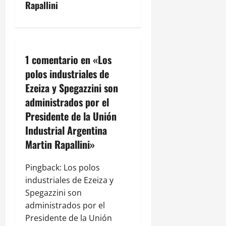
c
Rapallini
i
ó
1 comentario en «
Los
n
polos industriales de
Ezeiza y Spegazzini son
d
administrados por el
e
Presidente de la Unión
Industrial Argentina
e
Martin Rapallini
»
n
Pingback:
Los polos
t
industriales de Ezeiza y
r
Spegazzini son
administrados por el
a
Presidente de la Unión