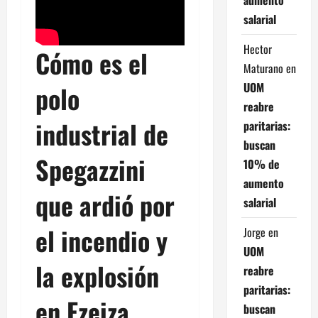
salarial
Hector
Cómo es el
Maturano
en
UOM
polo
reabre
industrial de
paritarias:
buscan
Spegazzini
10% de
aumento
que ardió por
salarial
el incendio y
Jorge
en
UOM
la explosión
reabre
paritarias:
en Ezeiza
buscan