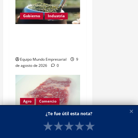
Gobierno
Industria
Yerba mate: eliminan
límite de estampillas
desde agosto
Equipo Mundo Empresarial
9
de agosto de 2026
0
Agro
Comercio
Industria
✕
¿Te fue útil esta nota?
★
★
★
★
★
Films compostables para
carne: calidad intacta y