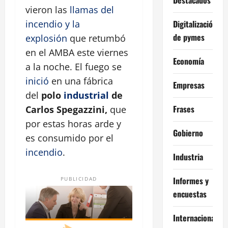
vieron las
llamas del
Digitalización
incendio y la
de pymes
explosión
que retumbó
en el AMBA este viernes
Economía
a la noche. El fuego se
inició
en una fábrica
Empresas
del
polo
industrial
de
Frases
Carlos Spegazzini,
que
por estas horas arde y
Gobierno
es consumido por el
incendio
.
Industria
Informes y
PUBLICIDAD
encuestas
Internacional