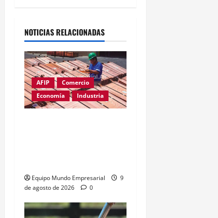
Alternative:
NOTICIAS RELACIONADAS
AFIP
Comercio
Economía
Industria
Cobre supera los
u$s14.000: el metal clave
para la inteligencia
artificial
Equipo Mundo Empresarial
9
de agosto de 2026
0