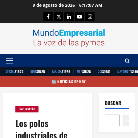
Saltar
9 de agosto de 2026
6:17:08 AM
al
Facebook
Twitter
Linkedin
Youtube
Instagram
contenido
Menú
principal
|
|
|
|
|
$1520
$1525
$1976
$1528
$1581
$14
OFICIAL
BLUE
TARJETA
MEP
CCL
MAYORISTA
NOTICIAS DE HOY
BUSCAR
Industria
Los polos
Buscar
industriales de