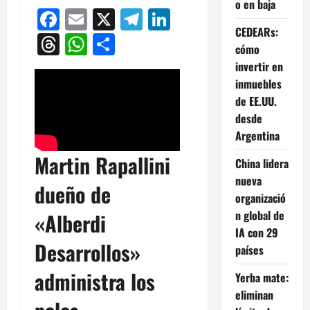
o en baja
Facebook
Email
X
Telegram
LinkedIn
CEDEARs:
Threads
WhatsApp
Compartir
cómo
invertir en
inmuebles
de EE.UU.
desde
Argentina
Martin Rapallini
China lidera
nueva
dueño de
organizació
n global de
«Alberdi
IA con 29
Desarrollos»
países
administra los
Yerba mate:
eliminan