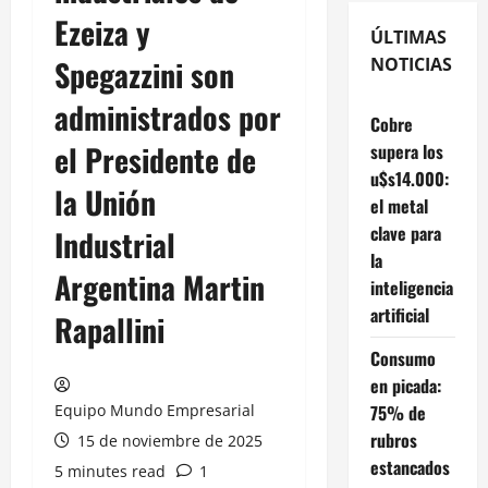
Ezeiza y
ÚLTIMAS
Spegazzini son
NOTICIAS
administrados por
Cobre
el Presidente de
supera los
u$s14.000:
la Unión
el metal
clave para
Industrial
la
Argentina Martin
inteligencia
artificial
Rapallini
Consumo
en picada:
Equipo Mundo Empresarial
75% de
rubros
15 de noviembre de 2025
estancados
5 minutes read
1