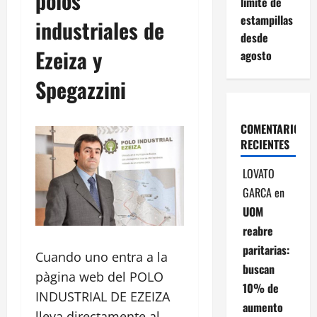
polos
límite de
estampillas
industriales de
desde
Ezeiza y
agosto
Spegazzini
COMENTARIOS
RECIENTES
LOVATO
GARCA
en
UOM
reabre
paritarias:
Cuando uno entra a la
buscan
pàgina web del POLO
10% de
INDUSTRIAL DE EZEIZA
aumento
lleva directamente al