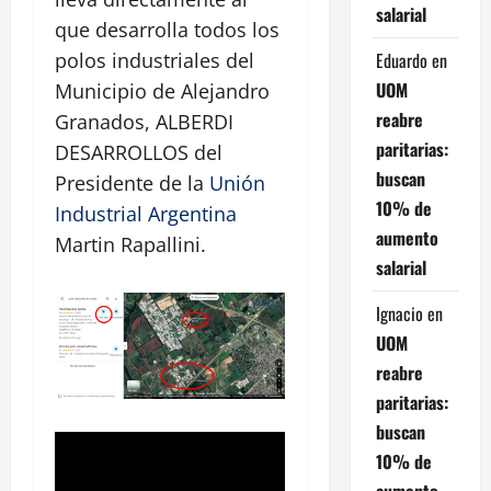
salarial
que desarrolla todos los
Eduardo
en
polos industriales del
UOM
Municipio de Alejandro
reabre
Granados, ALBERDI
paritarias:
DESARROLLOS del
buscan
Presidente de la
Unión
10% de
Industrial Argentina
aumento
Martin Rapallini.
salarial
Ignacio
en
UOM
reabre
paritarias:
buscan
10% de
aumento