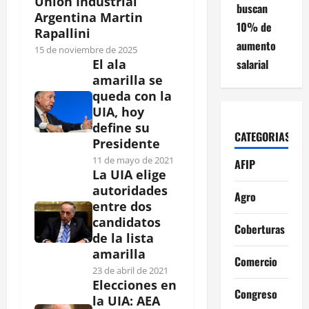
Unión Industrial
buscan
Argentina Martin
10% de
Rapallini
aumento
15 de noviembre de 2025
salarial
El ala
amarilla se
queda con la
UIA, hoy
define su
CATEGORIAS
Presidente
11 de mayo de 2021
AFIP
La UIA elige
autoridades
Agro
entre dos
candidatos
Coberturas
de la lista
amarilla
Comercio
23 de abril de 2021
Elecciones en
Congreso
la UIA: AEA