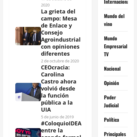
Internacional
2020
La grieta del
Mundo del
campo: Mesa
vino
de Enlace y
Consejo
Mundo
Agroindustrial
Empresarial
con opiniones
diferentes
TV
2 de octubre de 2020
CEOcracia:
Nacional
Carolina
Castro ahora
Opinión
volvió desde
la función
Poder
pública a la
Judicial
UIA
5 de junio de 2019
Política
#ColoquioIDEA
entre la
Principales