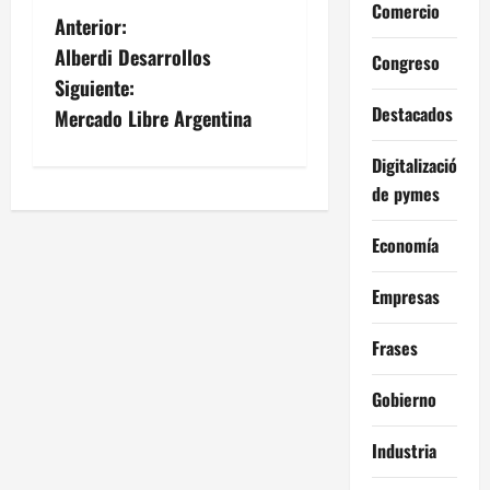
Comercio
N
Anterior:
Alberdi Desarrollos
Congreso
a
Siguiente:
v
Destacados
Mercado Libre Argentina
e
Digitalización
de pymes
g
Economía
a
Empresas
c
i
Frases
ó
Gobierno
n
Industria