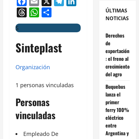
Facebook
Email
X
Telegram
LinkedIn
Threads
WhatsApp
Compartir
ÚLTIMAS
NOTICIAS
S
Derechos
Sinteplast
de
exportación
: el freno al
crecimiento
Organización
del agro
1 personas vinculadas
Buquebus
lanza el
Personas
primer
ferry 100%
vinculadas
eléctrico
entre
Argentina y
Empleado De