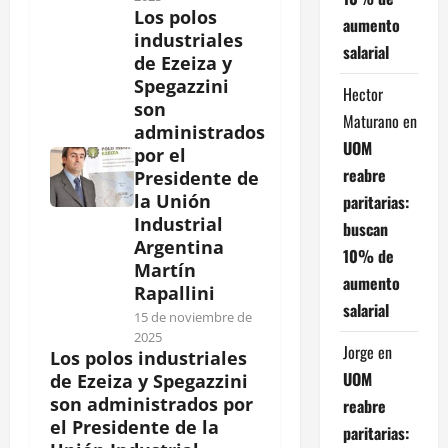
Los polos
aumento
industriales
salarial
de Ezeiza y
Spegazzini
Hector
son
Maturano
en
administrados
UOM
por el
reabre
Presidente de
la Unión
paritarias:
Industrial
buscan
Argentina
10% de
Martín
aumento
Rapallini
salarial
15 de noviembre de
2025
Jorge
en
Los polos industriales
UOM
de Ezeiza y Spegazzini
son administrados por
reabre
el Presidente de la
paritarias: