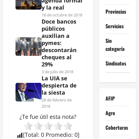
agenda formal
y la real
Provincias
18 de octubre de 2018
Doce bancos
Servicios
públicos
auxilian a
Sin
pymes:
categoría
descontarán
cheques al
Sindicatos
29%
3 de julio de 2018
La UIA se
despierta de
la siesta
AFIP
28 de febrero de
2018
Agro
¿Te fue útil esta
nota
?
Coberturas
[
Total
:
0
Promedio
:
0
]