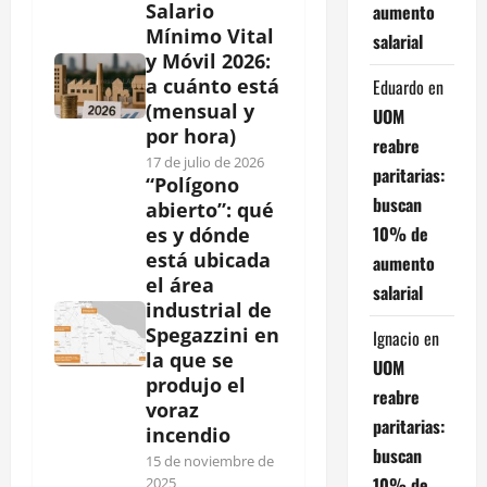
Salario
aumento
Mínimo Vital
salarial
y Móvil 2026:
a cuánto está
Eduardo
en
(mensual y
UOM
por hora)
reabre
17 de julio de 2026
paritarias:
“Polígono
buscan
abierto”: qué
10% de
es y dónde
está ubicada
aumento
el área
salarial
industrial de
Spegazzini en
Ignacio
en
la que se
UOM
produjo el
reabre
voraz
paritarias:
incendio
buscan
15 de noviembre de
10% de
2025