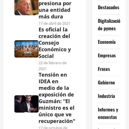
presiona por
Destacados
una entidad
más dura
Digitalización
17 de abril de 2021
de pymes
Es oficial la
creación del
Economía
Consejo
Económico y
Empresas
Social
22 de febrero de
Frases
2021
Tensión en
IDEA en
Gobierno
medio de la
exposición de
Industria
Guzmán: “El
ministro es el
Informes y
único que ve
encuestas
recuperación"
17 de octubre de