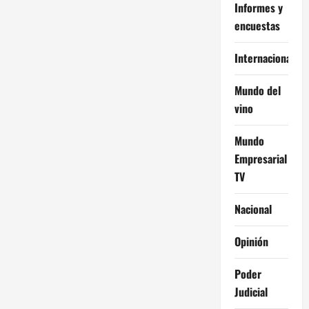
d
Informes y
e
encuestas
e
Internacional
n
Mundo del
vino
t
r
Mundo
Empresarial
a
TV
d
Nacional
a
Opinión
s
Poder
Judicial