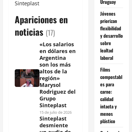
Uruguay
Sinteplast
Jóvenes
Apariciones en
priorizan
flexibilidad
noticias
(17)
y desarrollo
sobre
«Los salarios
lealtad
en dólares en
laboral
Argentina
son los más
Films
altos de la
compostabl
región»
es para
Marysol
carne:
Rodriguez del
Grupo
calidad
Sinteplast
intacta y
15 de julio de 2026
menos
Sinteplast
plástico
desmiente