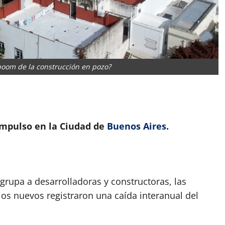
 boom de la construcción en pozo?
App
artir
impulso en la Ciudad de
Buenos Aires
.
agrupa a desarrolladoras y constructoras, las
ios nuevos registraron una caída interanual del