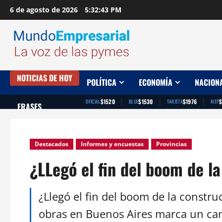
Saltar
6 de agosto de 2026
5:32:44 PM
al
contenido
NOTICIAS DE HOY
POLÍTICA
ECONOMÍA
NACION
|
|
|
$1520
$1530
$1976
$
OFICIAL
BLUE
TARJETA
MEP
FRASES
Destacados
Informes y encuestas
Provincias
¿LLegó el fin del boom de l
¿Llegó el fin del boom de la constr
obras en Buenos Aires marca un camb