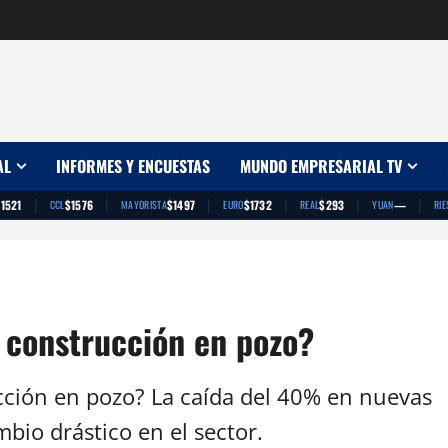
AL
INFORMES Y ENCUESTAS
MUNDO EMPRESARIAL TV
|
|
|
|
|
|
1521
$1576
$1497
$1732
$293
—
CCL
MAYORISTA
EURO
REAL
YUAN
RIE
a construcción en pozo?
ucción en pozo? La caída del 40% en nuevas
io drástico en el sector.