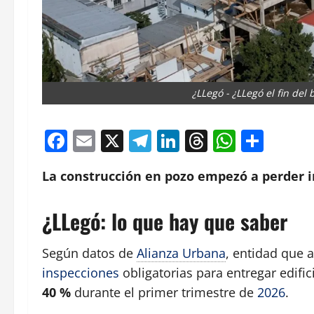
¿LLegó - ¿LLegó el fin del
Facebook
Email
X
Telegram
LinkedIn
Threads
Whats
Comp
La construcción en pozo empezó a perder 
¿LLegó: lo que hay que saber
Según datos de
Alianza Urbana
, entidad que 
inspecciones
obligatorias para entregar edific
40 %
durante el primer trimestre de
2026
.