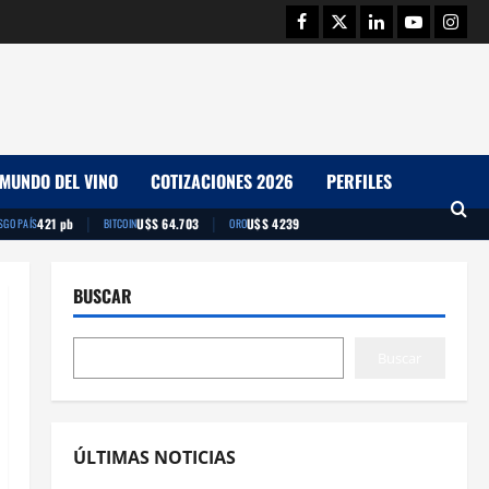
Facebook
Twitter
Linkedin
Youtube
Insta
MUNDO DEL VINO
COTIZACIONES 2026
PERFILES
|
|
421 pb
U$S 64.703
U$S 4239
SGO PAÍS
BITCOIN
ORO
BUSCAR
Buscar
ÚLTIMAS NOTICIAS