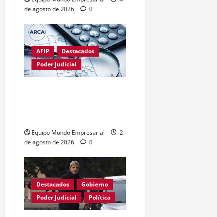
de agosto de 2026
0
AFIP
Destacados
Poder Judicial
Fallo limita poder de
ARCA sobre el uso de la
CUIT
Equipo Mundo Empresarial
2
de agosto de 2026
0
Destacados
Gobierno
Poder Judicial
Política