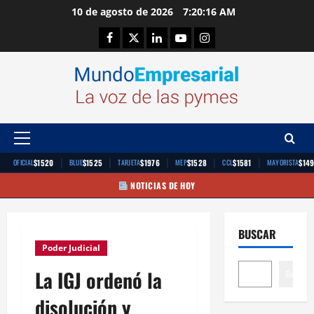
Saltar
10 de agosto de 2026
7:20:17 AM
al
Facebook
Twitter
Linkedin
Youtube
Instagram
contenido
Menú
principal
|
|
|
|
|
$1520
$1525
$1976
$1528
$1581
$14
OFICIAL
BLUE
TARJETA
MEP
CCL
MAYORISTA
NOTICIAS DE HOY
BUSCAR
Poder Judicial
La IGJ ordenó la
Buscar
disolución y