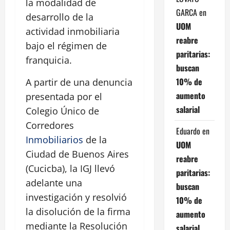
la modalidad de
GARCA
en
desarrollo de la
UOM
actividad inmobiliaria
reabre
bajo el régimen de
paritarias:
franquicia.
buscan
10% de
A partir de una denuncia
aumento
presentada por el
salarial
Colegio Único de
Corredores
Eduardo
en
Inmobiliarios
de la
UOM
Ciudad de Buenos Aires
reabre
(Cucicba), la IGJ llevó
paritarias:
adelante una
buscan
investigación y resolvió
10% de
la disolución de la firma
aumento
mediante la Resolución
salarial