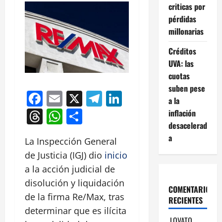
criticas por
pérdidas
millonarias
Créditos
UVA: las
cuotas
suben pese
Facebook
Email
X
Telegram
LinkedIn
a la
Threads
WhatsApp
Compartir
inflación
desacelerad
a
La Inspección General
de Justicia (IGJ) dio
inicio
a la acción judicial de
disolución y liquidación
COMENTARIOS
de la firma Re/Max, tras
RECIENTES
determinar que es ilícita
LOVATO