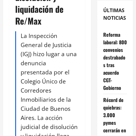
liquidación de
ÚLTIMAS
Re/Max
NOTICIAS
Reforma
La Inspección
laboral: 800
General de Justicia
convenios
(IGJ) hizo lugar a una
destrabado
denuncia
s tras
presentada por el
acuerdo
CGT-
Colegio Único de
Gobierno
Corredores
Inmobiliarios de la
Récord de
quiebras:
Ciudad de Buenos
3.000
Aires. La acción
pymes
judicial de disolución
cerrarán en
y liquidación llega