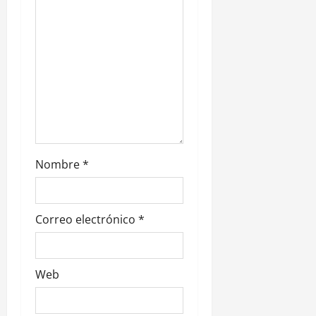
r
a
d
a
s
Nombre
*
Correo electrónico
*
Web