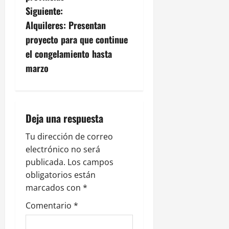
g
Siguiente:
Alquileres: Presentan
a
proyecto para que continue
c
el congelamiento hasta
marzo
i
ó
n
Deja una respuesta
d
Tu dirección de correo
electrónico no será
e
publicada.
Los campos
obligatorios están
e
marcados con
*
n
Comentario
*
t