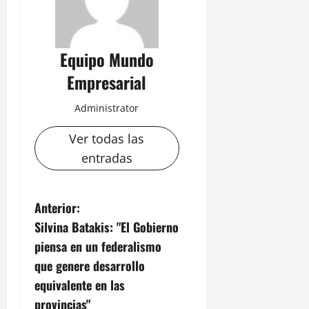
Equipo Mundo
Empresarial
Administrator
Ver todas las
entradas
N
Anterior:
Silvina Batakis: "El Gobierno
a
piensa en un federalismo
v
que genere desarrollo
equivalente en las
e
provincias"