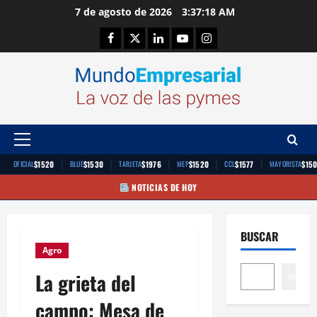
Saltar
7 de agosto de 2026
3:37:19 AM
al
Facebook
Twitter
Linkedin
Youtube
Instagram
contenido
Menú
principal
|
|
|
|
|
$1520
$1530
$1976
$1520
$1577
$15
OFICIAL
BLUE
TARJETA
MEP
CCL
MAYORISTA
NOTICIAS DE HOY
BUSCAR
Agro
La grieta del
Buscar
campo: Mesa de