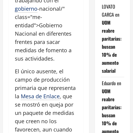
trabajando con el
LOVATO
gobierno
-nacional/"
GARCA
en
class="me-
UOM
entidad">Gobierno
reabre
Nacional en diferentes
paritarias:
frentes para sacar
buscan
medidas de fomento a
10% de
sus actividades.
aumento
salarial
El único ausente, el
campo de producción
Eduardo
en
primaria que representa
UOM
la
Mesa de Enlace
, que
reabre
se mostró en queja por
paritarias:
un paquete de medidas
buscan
que creen no los
10% de
favorecen, aun cuando
aumento