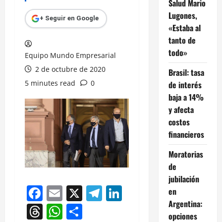
Salud Mario
Lugones,
+ Seguir en Google
«Estaba al
tanto de
todo»
Equipo Mundo Empresarial
2 de octubre de 2020
Brasil: tasa
5 minutes read
0
de interés
baja a 14%
y afecta
costos
financieros
Moratorias
de
jubilación
Facebook
Email
X
Telegram
LinkedIn
en
Argentina:
Threads
WhatsApp
Compartir
opciones