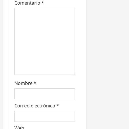
Comentario
*
e
n
t
r
a
d
a
Nombre
*
s
Correo electrónico
*
Web