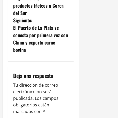
a
productos lácteos a Corea
v
del Sur
Siguiente:
e
El Puerto de La Plata se
g
conecta por primera vez con
China y exporta carne
a
bovina
c
i
Deja una respuesta
ó
Tu dirección de correo
n
electrónico no será
publicada.
Los campos
d
obligatorios están
e
marcados con
*