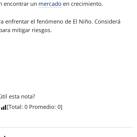
an encontrar un
mercado
en crecimiento.
ra enfrentar el fenómeno de El Niño. Considerá
 para mitigar riesgos.
útil esta nota?
[
Total
:
0
Promedio
:
0
]