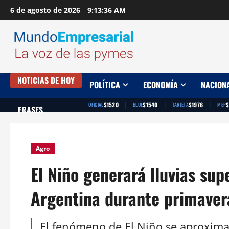
Saltar
6 de agosto de 2026
9:13:37 AM
al
contenido
NOTICIAS DE HOY
POLÍTICA
ECONOMÍA
NACION
|
|
|
$1520
$1540
$1976
OFICIAL
BLUE
TARJETA
MEP
FRASES
Agro
El Niño generará lluvias sup
Argentina durante primaver
El fenómeno de El Niño se aproxima 