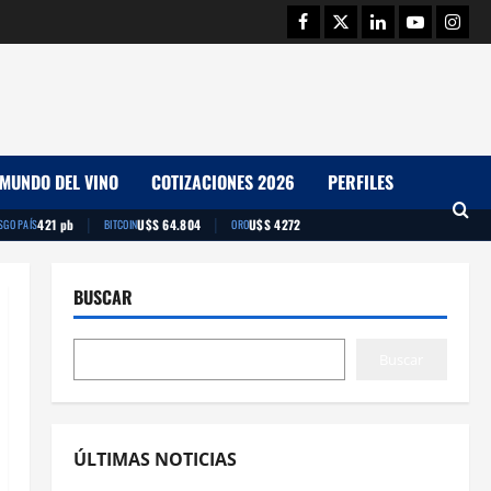
Facebook
Twitter
Linkedin
Youtube
Insta
MUNDO DEL VINO
COTIZACIONES 2026
PERFILES
|
|
421 pb
U$S 64.804
U$S 4272
SGO PAÍS
BITCOIN
ORO
BUSCAR
Buscar
ÚLTIMAS NOTICIAS