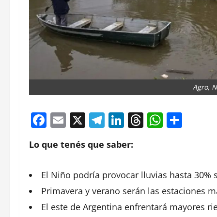
Agro, N
Facebook
Email
X
Telegram
LinkedIn
Threads
Whats
Comp
Lo que tenés que saber:
El
Niño
podría provocar lluvias hasta 30% 
Primavera y verano serán las
estaciones
má
El este de
Argentina
enfrentará mayores rie