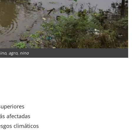
ino, agro, nino
App
artir
superiores
s afectadas
sgos climáticos