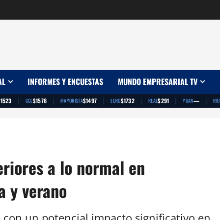
AL
INFORMES Y ENCUESTAS
MUNDO EMPRESARIAL TV
|
|
|
|
|
|
$1523
$1576
$1497
$1732
$291
—
CCL
MAYORISTA
EURO
REAL
YUAN
RIE
eriores a lo normal en
a y verano
con un potencial impacto significativo en