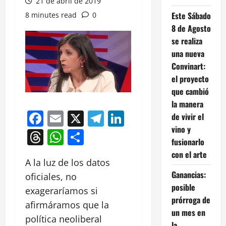
21 de abril de 2019
Este Sábado
8 minutes read
0
8 de Agosto
se realiza
una nueva
Convinart:
el proyecto
que cambió
la manera
Facebook
Email
X
Telegram
LinkedIn
de vivir el
vino y
Threads
WhatsApp
Compartir
fusionarlo
con el arte
A la luz de los datos
Ganancias:
oficiales, no
posible
exageraríamos si
prórroga de
afirmáramos que la
un mes en
política neoliberal
la