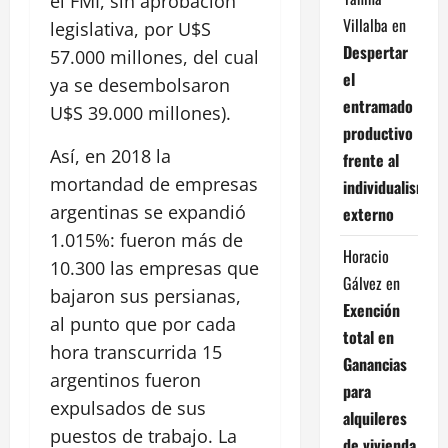
el FMI, sin aprobación
Villalba
en
legislativa, por U$S
Despertar
57.000 millones, del cual
el
ya se desembolsaron
entramado
U$S 39.000 millones).
productivo
Así, en 2018 la
frente al
mortandad de empresas
individualismo
argentinas se expandió
externo
1.015%: fueron más de
Horacio
10.300 las empresas que
Gálvez
en
bajaron sus persianas,
Exención
al punto que por cada
total en
hora transcurrida 15
Ganancias
argentinos fueron
para
expulsados de sus
alquileres
puestos de trabajo. La
de vivienda