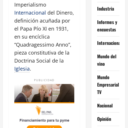
Imperialismo
Industria
Internacional
del Dinero,
definición acuñada por
Informes y
el Papa Pío XI en 1931,
encuestas
en su encíclica
Internacional
“Quadragessimo Anno”,
pieza constitutiva de la
Mundo del
Doctrina Social de la
vino
Iglesia
.
Mundo
PUBLICIDAD
Empresarial
TV
Nacional
Opinión