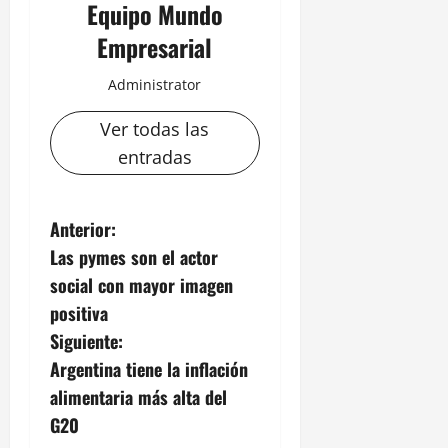
Equipo Mundo
Empresarial
Administrator
Ver todas las
entradas
N
Anterior:
Las pymes son el actor
a
social con mayor imagen
v
positiva
Siguiente:
e
Argentina tiene la inflación
g
alimentaria más alta del
G20
a