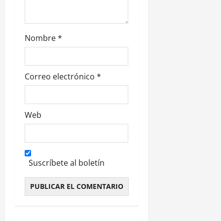
a
d
Nombre
*
a
s
Correo electrónico
*
Web
Suscríbete al boletín
Alternative: