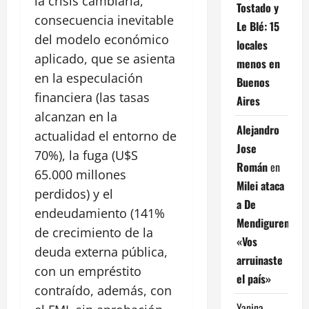
la crisis cambiaria,
Tostado y
consecuencia inevitable
Le Blé: 15
del modelo económico
locales
aplicado, que se asienta
menos en
en la especulación
Buenos
financiera (las tasas
Aires
alcanzan en la
Alejandro
actualidad el entorno de
Jose
70%), la fuga (U$S
Román
en
65.000 millones
Milei ataca
perdidos) y el
a De
endeudamiento (141%
Mendiguren:
de crecimiento de la
«Vos
deuda externa pública,
arruinaste
con un empréstito
el país»
contraído, además, con
Yanina