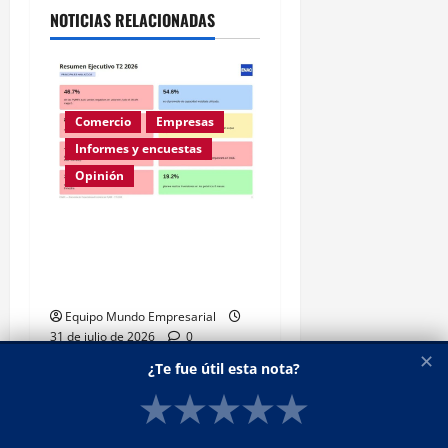
NOTICIAS RELACIONADAS
Comercio
Empresas
Informes y encuestas
Opinión
A la mitad de las pymes
argentinas les va mal
según la ENAC
Equipo Mundo Empresarial
31 de julio de 2026
0
✕
¿Te fue útil esta nota?
★
★
★
★
★
Destacados
Informes y encuestas