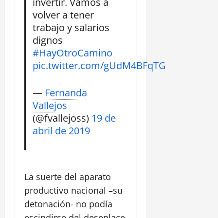
invertir. Vamos a
volver a tener
trabajo y salarios
dignos
#HayOtroCamino
pic.twitter.com/gUdM4BFqTG
—
Fernanda
Vallejos
(@fvallejoss)
19 de
abril de 2019
La suerte del aparato
productivo nacional –su
detonación- no podía
escindirse del desenlace