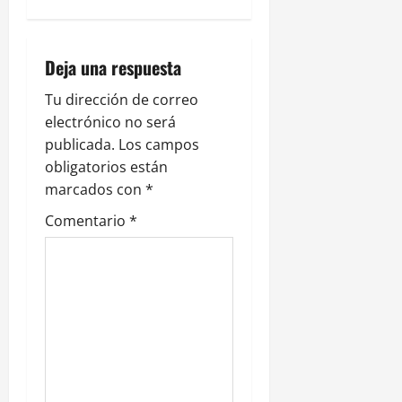
c
i
Deja una respuesta
ó
Tu dirección de correo
electrónico no será
n
publicada.
Los campos
obligatorios están
d
marcados con
*
e
Comentario
*
e
n
t
r