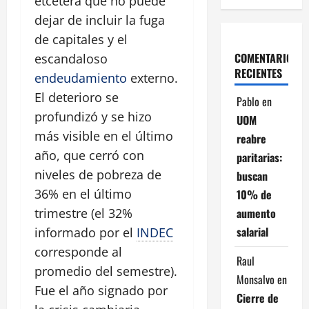
etcétera que no puede
dejar de incluir la fuga
de capitales y el
COMENTARIOS
escandaloso
RECIENTES
endeudamiento
externo.
El deterioro se
Pablo
en
profundizó y se hizo
UOM
más visible en el último
reabre
año, que cerró con
paritarias:
niveles de pobreza de
buscan
36% en el último
10% de
aumento
trimestre (el 32%
salarial
informado por el
INDEC
corresponde al
Raul
promedio del semestre).
Monsalvo
en
Fue el año signado por
Cierre de