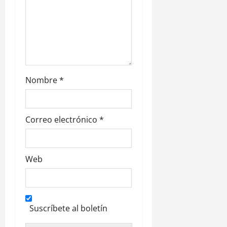
a
d
a
s
Nombre
*
Correo electrónico
*
Web
Suscríbete al boletín