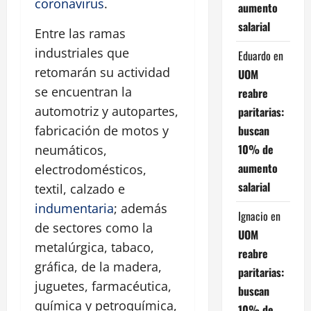
coronavirus
.
aumento
salarial
Entre las ramas
industriales que
Eduardo
en
retomarán su actividad
UOM
se encuentran la
reabre
automotriz y autopartes,
paritarias:
buscan
fabricación de motos y
10% de
neumáticos,
aumento
electrodomésticos,
salarial
textil, calzado e
indumentaria
; además
Ignacio
en
de sectores como la
UOM
metalúrgica, tabaco,
reabre
gráfica, de la madera,
paritarias:
juguetes, farmacéutica,
buscan
química y petroquímica,
10% de