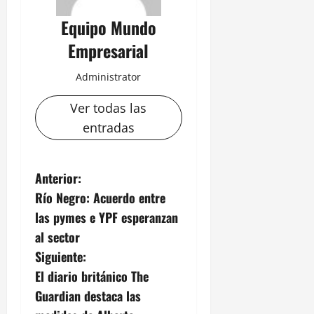
Equipo Mundo
Empresarial
Administrator
Ver todas las
entradas
N
Anterior:
Río Negro: Acuerdo entre
a
las pymes e YPF esperanzan
v
al sector
Siguiente:
e
El diario británico The
g
Guardian destaca las