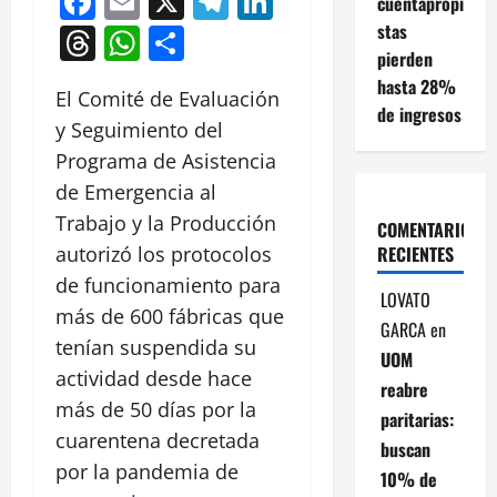
Facebook
Email
X
Telegram
LinkedIn
cuentapropi
stas
Threads
WhatsApp
Compartir
pierden
hasta 28%
El Comité de Evaluación
de ingresos
y Seguimiento del
Programa de Asistencia
de Emergencia al
Trabajo y la Producción
COMENTARIOS
RECIENTES
autorizó los protocolos
de funcionamiento para
LOVATO
más de 600 fábricas que
GARCA
en
tenían suspendida su
UOM
actividad desde hace
reabre
más de 50 días por la
paritarias:
cuarentena decretada
buscan
por la pandemia de
10% de