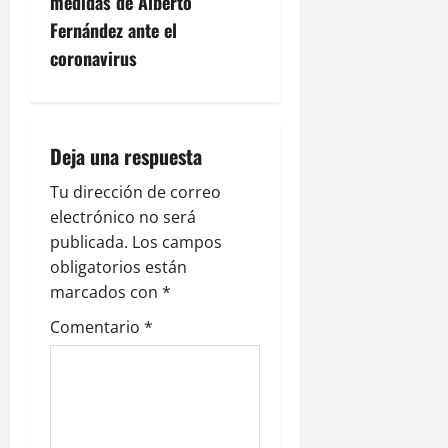
medidas de Alberto
a
Fernández ante el
c
coronavirus
i
ó
Deja una respuesta
n
Tu dirección de correo
electrónico no será
d
publicada.
Los campos
e
obligatorios están
marcados con
*
e
Comentario
*
n
t
r