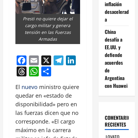
inflación
desacelerad
a
Presti no quiere dejar el
cargo militar y genera
China
tensión en las Fuerzas
desafía a
Armadas
EE.UU. y
defiende
Facebook
Email
X
Telegram
LinkedIn
acuerdos
Threads
WhatsApp
Compartir
de
Argentina
con Huawei
El
nuevo
ministro quiere
quedar en «estado de
disponibilidad» pero en
las fuerzas dicen que no
COMENTARIOS
corresponde. «El cargo
RECIENTES
máximo en la carrera
LOVATO