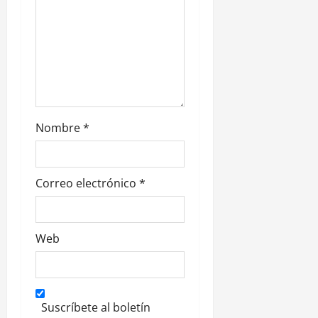
t
r
a
d
a
Nombre
*
s
Correo electrónico
*
Web
Suscríbete al boletín