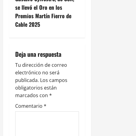
g
se llevó el Oro en los
Premios Martín Fierro de
a
Cable 2025
c
i
Deja una respuesta
ó
Tu dirección de correo
n
electrónico no será
publicada.
Los campos
d
obligatorios están
e
marcados con
*
Comentario
*
e
n