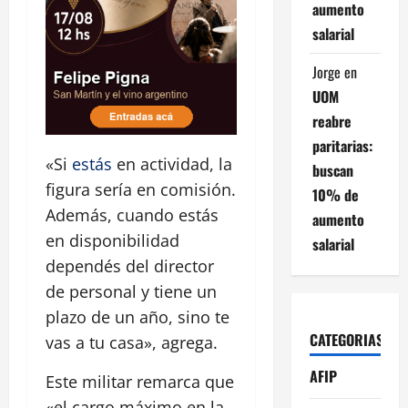
aumento
salarial
Jorge
en
UOM
reabre
paritarias:
«Si
estás
en actividad, la
buscan
figura sería en comisión.
10% de
Además, cuando estás
aumento
en disponibilidad
salarial
dependés del director
de personal y tiene un
plazo de un año, sino te
CATEGORIAS
vas a tu casa», agrega.
AFIP
Este militar remarca que
«el cargo máximo en la