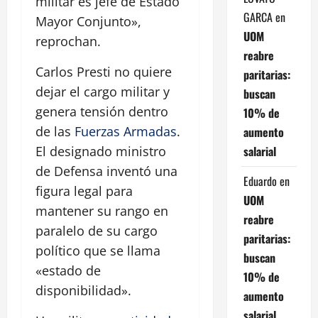
militar es jefe de Estado
GARCA
en
Mayor Conjunto»,
UOM
reprochan.
reabre
Carlos Presti no quiere
paritarias:
dejar el cargo militar y
buscan
genera tensión dentro
10% de
de las
Fuerzas Armadas
.
aumento
salarial
El designado ministro
de Defensa inventó una
Eduardo
en
figura legal para
UOM
mantener su rango en
reabre
paralelo de su cargo
paritarias:
político que se llama
buscan
«estado de
10% de
disponibilidad».
aumento
salarial