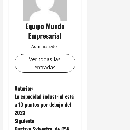
Equipo Mundo
Empresarial
Administrator
Ver todas las
entradas
N
Anterior:
La capacidad industrial está
a
a 10 puntos por debajo del
v
2023
Siguiente:
e
Gustavo Sylvestre, de C5N,