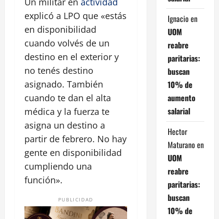
Un militar en
actividad
explicó a LPO que «estás
Ignacio
en
en disponibilidad
UOM
cuando volvés de un
reabre
destino en el exterior y
paritarias:
no tenés destino
buscan
asignado. También
10% de
aumento
cuando te dan el alta
salarial
médica y la fuerza te
asigna un destino a
Hector
partir de febrero. No hay
Maturano
en
gente en disponibilidad
UOM
cumpliendo una
reabre
función».
paritarias:
buscan
PUBLICIDAD
10% de