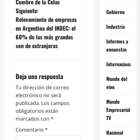
v
Cumbre de la Celac
Siguiente:
Gobierno
e
Relevamiento de empresas
Industria
g
en Argentina del INDEC: el
60% de las más grandes
a
Informes y
son de extranjeras
encuestas
c
Internacional
i
Deja una respuesta
Mundo del
ó
vino
Tu dirección de correo
n
electrónico no será
Mundo
publicada.
Los campos
d
Empresarial
obligatorios están
TV
e
marcados con
*
Comentario
*
e
Nacional