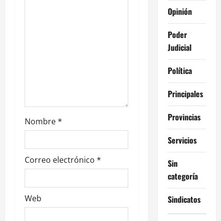
n
Opinión
t
Poder
Judicial
r
a
Política
d
Principales
a
Provincias
Nombre
*
s
Servicios
Correo electrónico
*
Sin
categoría
Web
Sindicatos