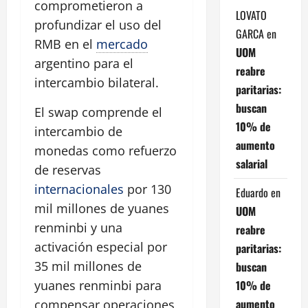
comprometieron a
LOVATO
profundizar el uso del
GARCA
en
RMB en el
mercado
UOM
argentino para el
reabre
intercambio bilateral.
paritarias:
buscan
El swap comprende el
10% de
intercambio de
aumento
monedas como refuerzo
salarial
de reservas
internacionales
por 130
Eduardo
en
mil millones de yuanes
UOM
renminbi y una
reabre
activación especial por
paritarias:
35 mil millones de
buscan
10% de
yuanes renminbi para
aumento
compensar operaciones