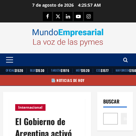
Saltar
7 de agosto de 2026
4:25:57 AM
al
Facebook
Twitter
Linkedin
Youtube
Instagram
contenido
Menú
principal
|
|
|
|
|
$1520
$1530
$1976
$1520
$1577
$15
OFICIAL
BLUE
TARJETA
MEP
CCL
MAYORISTA
NOTICIAS DE HOY
BUSCAR
Internacional
El Gobierno de
Buscar
Argentina activó