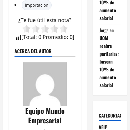
10% de
importacion
aumento
salarial
¿Te fue útil esta
nota
?
Jorge
en
[
Total
:
0
Promedio
:
0
]
UOM
reabre
ACERCA DEL AUTOR
paritarias:
buscan
10% de
aumento
salarial
Equipo Mundo
CATEGORIAS
Empresarial
AFIP