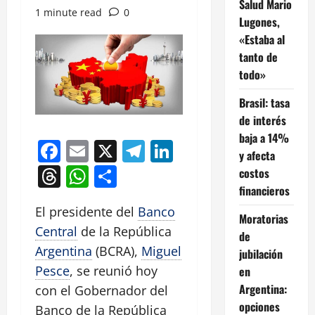
Salud Mario
1 minute read
0
Lugones,
«Estaba al
tanto de
todo»
Brasil: tasa
de interés
baja a 14%
Facebook
Email
X
Telegram
LinkedIn
y afecta
Threads
WhatsApp
Compartir
costos
financieros
El presidente del
Banco
Moratorias
Central
de la República
de
Argentina
(BCRA),
Miguel
jubilación
Pesce
, se reunió hoy
en
Argentina:
con el Gobernador del
opciones
Banco de la República