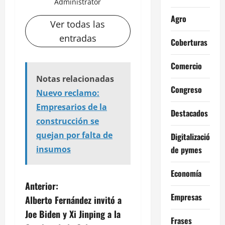
Administrator
Agro
Ver todas las
entradas
Coberturas
Comercio
Notas relacionadas
Congreso
Nuevo reclamo:
Empresarios de la
Destacados
construcción se
quejan por falta de
Digitalización
de pymes
insumos
Economía
N
Anterior:
Empresas
Alberto Fernández invitó a
a
Joe Biden y Xi Jinping a la
Frases