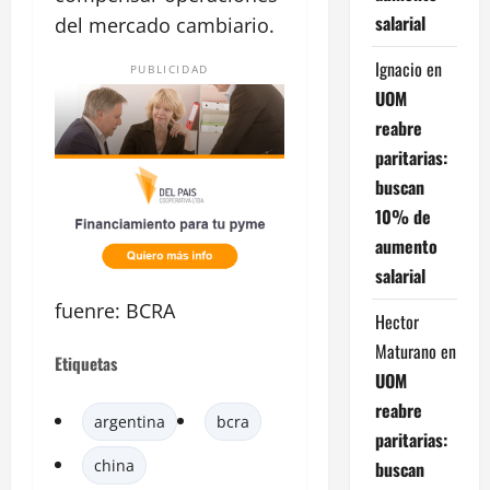
salarial
del mercado cambiario.
Ignacio
en
PUBLICIDAD
UOM
reabre
paritarias:
buscan
10% de
aumento
salarial
fuenre: BCRA
Hector
Maturano
en
Etiquetas
UOM
reabre
argentina
bcra
paritarias:
china
buscan