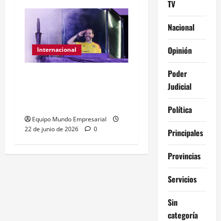
TV
Nacional
Opinión
Internacional
Poder
Abelardo de la Espriella
Judicial
gana presidencia con
49,66% de
Política
Equipo Mundo Empresarial
22 de junio de 2026
0
Principales
Provincias
Servicios
Sin
categoría