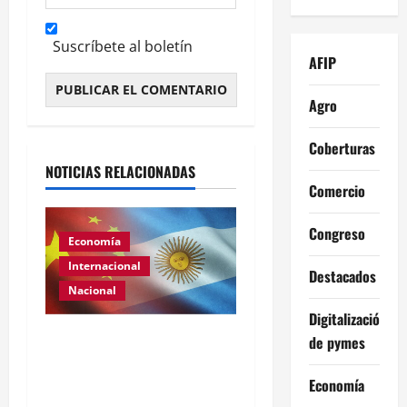
Suscríbete al boletín
AFIP
Agro
Alternative:
Coberturas
NOTICIAS RELACIONADAS
Comercio
Congreso
Economía
Internacional
Destacados
Nacional
Digitalización
Renovación del acuerdo
de pymes
de swap entre Argentina y
Economía
China