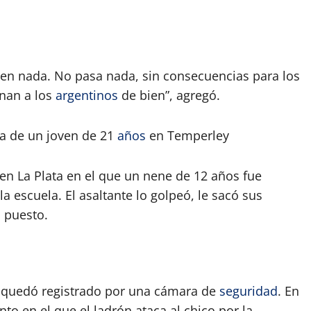
en nada. No pasa nada, sin consecuencias para los
nan a los
argentinos
de bien”, agregó.
ía de un joven de 21
años
en Temperley
 en La Plata en el que un nene de 12 años fue
 escuela. El asaltante lo golpeó, le sacó sus
a puesto.
 y quedó registrado por una cámara de
seguridad
. En
o en el que el ladrón ataca al chico por la