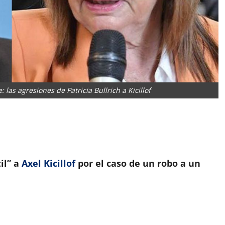
: las agresiones de Patricia Bullrich a Kicillof
App
artir
il” a
Axel Kicillof
por el caso de un robo a un