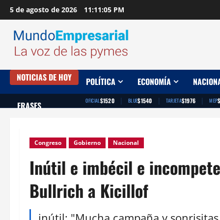
Saltar
5 de agosto de 2026
11:11:06 PM
al
contenido
NOTICIAS DE HOY
POLÍTICA
ECONOMÍA
NACION
|
|
|
$1520
$1540
$1976
OFICIAL
BLUE
TARJETA
MEP
FRASES
Congreso
Gobierno
Nacional
Inútil e imbécil e incompete
Bullrich a Kicillof
inútil: "Mucha campaña y sonrisitas