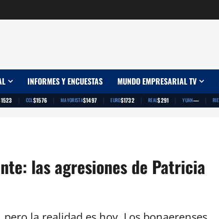
AL
INFORMES Y ENCUESTAS
MUNDO EMPRESARIAL TV
|
|
|
|
|
|
$1523
$1576
$1497
$1732
$291
—
CCL
MAYORISTA
EURO
REAL
YUAN
RI
nte: las agresiones de Patricia
, pero la realidad es hoy. Los bonaerenses