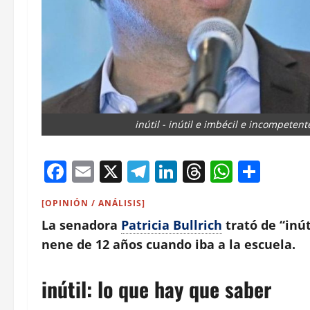
inútil - inútil e imbécil e incompetente
Facebook
Email
X
Telegram
LinkedIn
Threads
Whats
Comp
[OPINIÓN / ANÁLISIS]
La senadora
Patricia Bullrich
trató de “inút
nene de 12 años cuando iba a la escuela.
inútil: lo que hay que saber