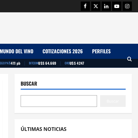
Facebook
Twitter
Linkedin
Youtube
Insta
MUNDO DEL VINO
COTIZACIONES 2026
PERFILES
|
|
411 pb
U$S 64.669
U$S 4247
ESGO PAÍS
BITCOIN
ORO
BUSCAR
Buscar
ÚLTIMAS NOTICIAS