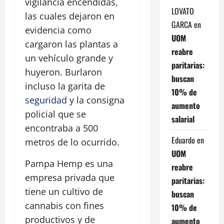
vigilancia encendidas,
LOVATO
las cuales dejaron en
GARCA
en
evidencia como
UOM
cargaron las plantas a
reabre
un vehículo grande y
paritarias:
huyeron. Burlaron
buscan
incluso la garita de
10% de
seguridad
y la consigna
aumento
policial que se
salarial
encontraba a 500
Eduardo
en
metros de lo ocurrido.
UOM
Pampa Hemp es una
reabre
empresa privada que
paritarias:
tiene un cultivo de
buscan
cannabis con fines
10% de
productivos y de
aumento