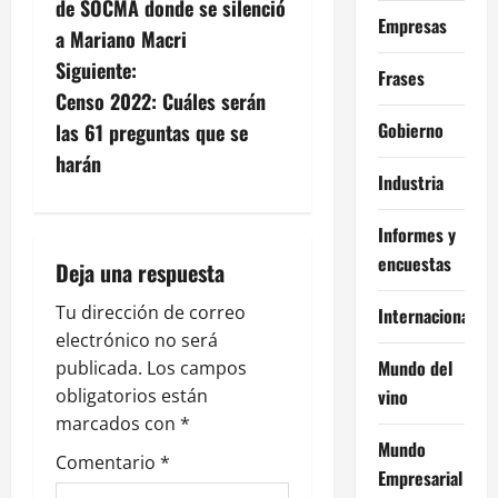
v
de SOCMA donde se silenció
Empresas
a Mariano Macri
e
Siguiente:
Frases
g
Censo 2022: Cuáles serán
Gobierno
las 61 preguntas que se
a
harán
Industria
c
Informes y
i
encuestas
Deja una respuesta
ó
Tu dirección de correo
Internacional
n
electrónico no será
Mundo del
publicada.
Los campos
d
vino
obligatorios están
e
marcados con
*
Mundo
Comentario
*
e
Empresarial