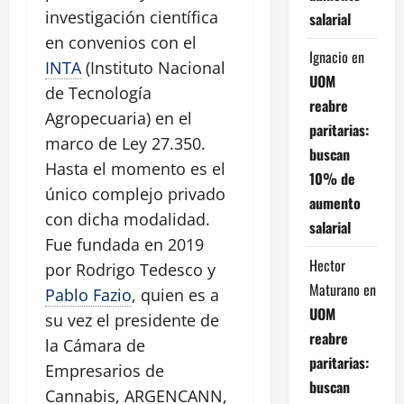
investigación científica
salarial
en convenios con el
Ignacio
en
INTA
(Instituto Nacional
UOM
de Tecnología
reabre
Agropecuaria) en el
paritarias:
marco de Ley 27.350.
buscan
Hasta el momento es el
10% de
único complejo privado
aumento
con dicha modalidad.
salarial
Fue fundada en 2019
Hector
por Rodrigo Tedesco y
Maturano
en
Pablo Fazio
, quien es a
UOM
su vez el presidente de
reabre
la Cámara de
paritarias:
Empresarios de
buscan
Cannabis, ARGENCANN,