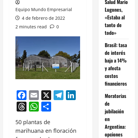
Salud Mario
Lugones,
Equipo Mundo Empresarial
«Estaba al
4 de febrero de 2022
tanto de
2 minutes read
0
todo»
Brasil: tasa
de interés
baja a 14%
y afecta
costos
financieros
Facebook
Email
X
Telegram
LinkedIn
Moratorias
de
Threads
WhatsApp
Compartir
jubilación
en
50 plantas de
Argentina:
marihuana en floración
opciones