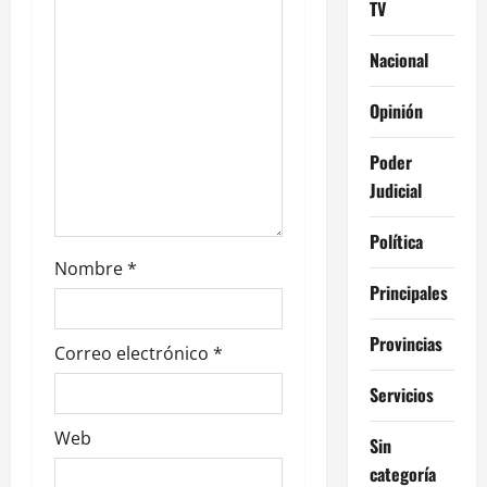
TV
n
Nacional
t
r
Opinión
a
Poder
Judicial
d
Política
a
Nombre
*
s
Principales
Provincias
Correo electrónico
*
Servicios
Web
Sin
categoría