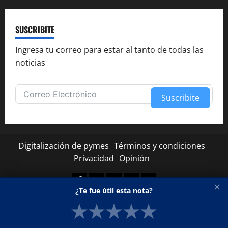
SUSCRIBITE
Ingresa tu correo para estar al tanto de todas las
noticias
Suscribite
Alternative:
Digitalización de pymes
Términos y condiciones
Privacidad
Opinión
Facebook
Twitter
Linkedin
Youtube
Instagram
✕
¿Te fue útil esta nota?
★
★
★
★
★
Copyright © Todos los derechos reservados.
|
MoreNews
por AF themes.