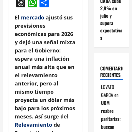
Threads
WhatsApp
Compartir
CABA sube
2,9% en
julio y
El
mercado
ajustó sus
supera
previsiones
expectativa
económicas para 2026
s
y dejó una señal mixta
para el Gobierno:
espera una inflación
anual más alta que en
COMENTARIOS
RECIENTES
el relevamiento
anterior, pero al
LOVATO
mismo tiempo
GARCA
en
proyecta un dólar más
UOM
bajo para los próximos
reabre
meses. Así surge del
paritarias:
Relevamiento
de
buscan