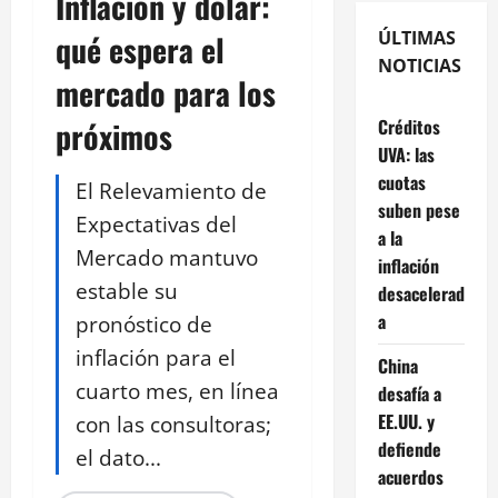
Inflación y dólar:
ÚLTIMAS
qué espera el
NOTICIAS
mercado para los
próximos
Créditos
UVA: las
cuotas
El Relevamiento de
suben pese
Expectativas del
a la
Mercado mantuvo
inflación
estable su
desacelerad
a
pronóstico de
inflación para el
China
cuarto mes, en línea
desafía a
EE.UU. y
con las consultoras;
defiende
el dato...
acuerdos