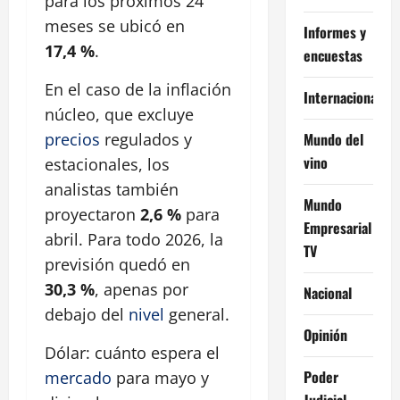
para los próximos 24
meses se ubicó en
Informes y
17,4 %
.
encuestas
En el caso de la inflación
Internacional
núcleo, que excluye
Mundo del
precios
regulados y
vino
estacionales, los
analistas también
Mundo
proyectaron
2,6 %
para
Empresarial
abril. Para todo 2026, la
TV
previsión quedó en
30,3 %
, apenas por
Nacional
debajo del
nivel
general.
Opinión
Dólar: cuánto espera el
Poder
mercado
para mayo y
Judicial