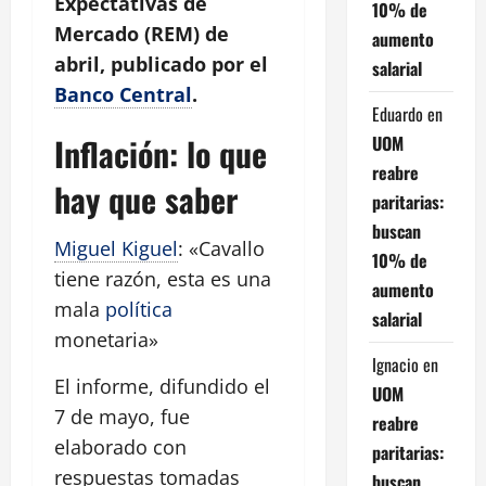
Expectativas de
10% de
Mercado (REM) de
aumento
abril, publicado por el
salarial
Banco Central
.
Eduardo
en
Inflación: lo que
UOM
reabre
hay que saber
paritarias:
buscan
Miguel Kiguel
: «Cavallo
10% de
tiene razón, esta es una
aumento
mala
política
salarial
monetaria»
Ignacio
en
El informe, difundido el
UOM
7 de mayo, fue
reabre
elaborado con
paritarias:
respuestas tomadas
buscan