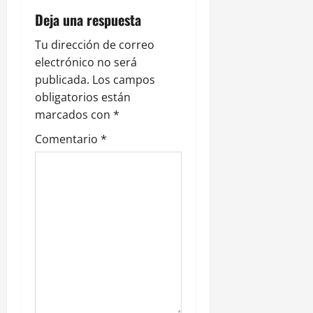
ó
Deja una respuesta
n
Tu dirección de correo
electrónico no será
d
publicada.
Los campos
e
obligatorios están
marcados con
*
e
Comentario
*
n
t
r
a
d
a