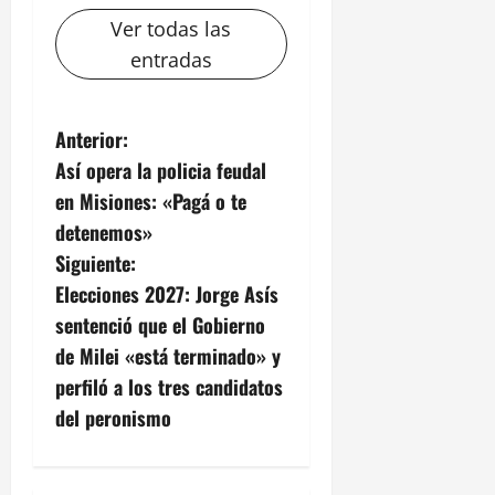
Ver todas las
entradas
N
Anterior:
Así opera la policia feudal
a
en Misiones: «Pagá o te
v
detenemos»
Siguiente:
e
Elecciones 2027: Jorge Asís
g
sentenció que el Gobierno
de Milei «está terminado» y
a
perfiló a los tres candidatos
c
del peronismo
i