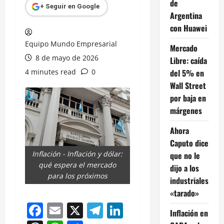
de
+ Seguir en Google
Argentina
con Huawei
Equipo Mundo Empresarial
Mercado
8 de mayo de 2026
Libre: caída
4 minutes read
0
del 5% en
Wall Street
por baja en
márgenes
Ahora
Caputo dice
Inflación - Inflación y dólar:
que no le
qué espera el mercado
dijo a los
para los próximos
industriales
«tarado»
Facebook
Email
X
Telegram
LinkedIn
Inflación en