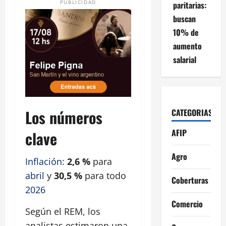
PUBLICIDAD
paritarias:
buscan
10% de
aumento
salarial
Los números
CATEGORIAS
AFIP
clave
Agro
Inflación
:
2,6 %
para
abril
y
30,5 %
para todo
Coberturas
2026
Comercio
Según el REM, los
analistas estimaron una