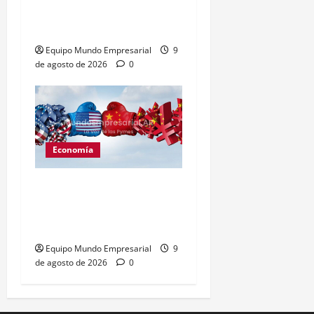
5% en Wall Street por
baja en márgenes
Equipo Mundo Empresarial
9
de agosto de 2026
0
Economía
China desafía a EE.UU. y
defiende acuerdos de
Argentina con Huawei
Equipo Mundo Empresarial
9
de agosto de 2026
0