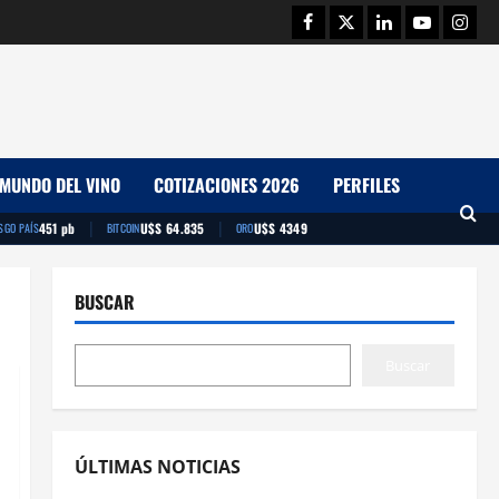
Facebook
Twitter
Linkedin
Youtube
Insta
MUNDO DEL VINO
COTIZACIONES 2026
PERFILES
|
|
451 pb
U$S 64.835
U$S 4349
SGO PAÍS
BITCOIN
ORO
BUSCAR
Buscar
ÚLTIMAS NOTICIAS