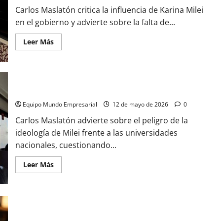
Carlos Maslatón critica la influencia de Karina Milei
en el gobierno y advierte sobre la falta de...
Leer
Leer Más
más
acerca
de
Carlos
Maslatón:
«Karina
Milei
Maslatón
es
López
Equipo Mundo Empresarial
12 de mayo de 2026
0
Rega,
es
Carlos Maslatón advierte sobre el peligro de la
la
dueña
ideología de Milei frente a las universidades
del
nacionales, cuestionando...
gobierno
y
del
Leer
Leer Más
mismo
más
Javier
acerca
Milei»
de
Maslatón
Mientras cierran sucursales bancarias, YPF, Mercado Pago y
Carrefour hacen de «bancos»