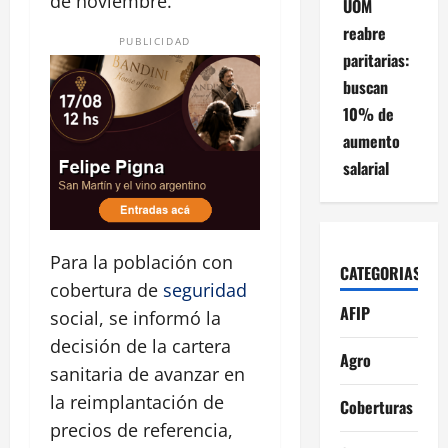
de noviembre.
UOM
reabre
PUBLICIDAD
paritarias:
buscan
10% de
aumento
salarial
Para la población con
CATEGORIAS
cobertura de
seguridad
AFIP
social, se informó la
decisión de la cartera
Agro
sanitaria de avanzar en
la reimplantación de
Coberturas
precios de referencia,