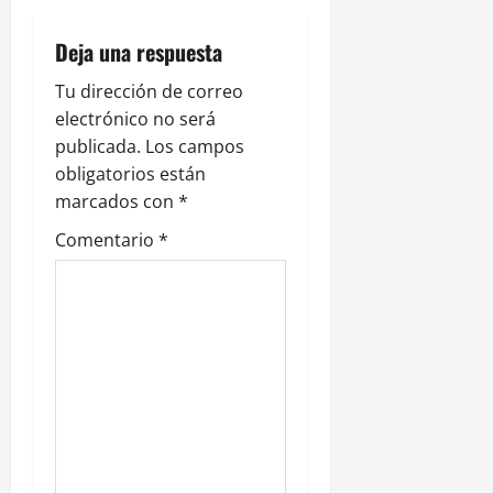
ó
Deja una respuesta
n
Tu dirección de correo
electrónico no será
d
publicada.
Los campos
e
obligatorios están
marcados con
*
e
Comentario
*
n
t
r
a
d