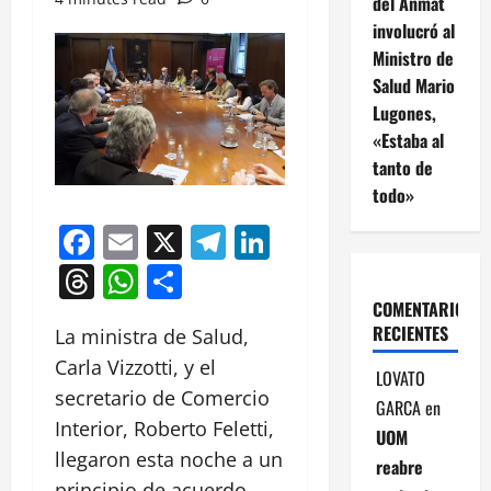
del Anmat
involucró al
Ministro de
Salud Mario
Lugones,
«Estaba al
tanto de
todo»
Facebook
Email
X
Telegram
LinkedIn
Threads
WhatsApp
Compartir
COMENTARIOS
RECIENTES
La ministra de Salud,
Carla Vizzotti, y el
LOVATO
secretario de Comercio
GARCA
en
Interior, Roberto Feletti,
UOM
llegaron esta noche a un
reabre
principio de acuerdo