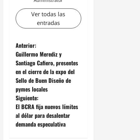
Administrator
Ver todas las
entradas
N
Anterior:
Guillermo Merediz y
a
Santiago Cafiero, presentes
v
en el cierre de la expo del
Sello de Buen Diseño de
e
pymes locales
g
Siguiente:
El BCRA fija nuevos límites
a
al dólar para desalentar
c
demanda especulativa
i