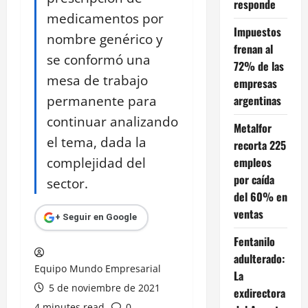
responde
medicamentos por
Impuestos
nombre genérico y
frenan al
se conformó una
72% de las
mesa de trabajo
empresas
permanente para
argentinas
continuar analizando
Metalfor
el tema, dada la
recorta 225
complejidad del
empleos
por caída
sector.
del 60% en
ventas
+ Seguir en Google
Fentanilo
adulterado:
Equipo Mundo Empresarial
La
5 de noviembre de 2021
exdirectora
4 minutes read
0