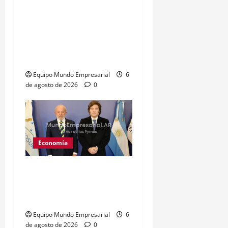
Fentanilo adulterado: La
exdirectora del Anmat
involucró al Ministro de
Salud Mario Lugones,
«Estaba al tanto de todo»
Equipo Mundo Empresarial
6
de agosto de 2026
0
Economía
Brasil: tasa de interés
baja a 14% y afecta
costos financieros
Equipo Mundo Empresarial
6
de agosto de 2026
0