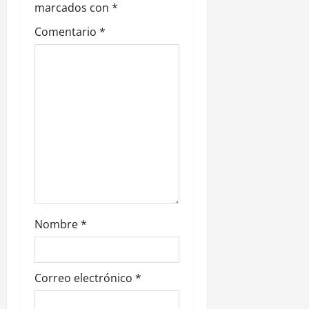
e
marcados con
*
Comentario
*
e
n
t
r
a
d
a
Nombre
*
s
Correo electrónico
*