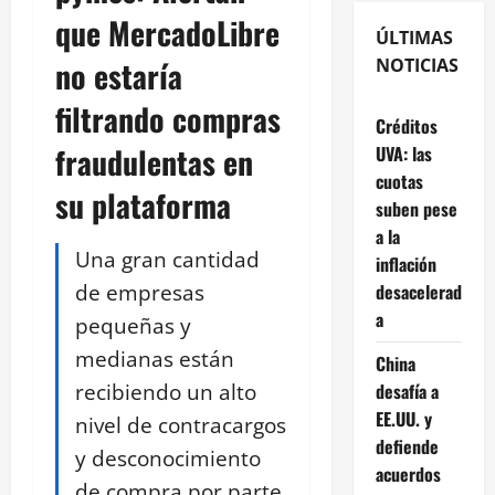
que MercadoLibre
ÚLTIMAS
no estaría
NOTICIAS
filtrando compras
Créditos
fraudulentas en
UVA: las
cuotas
su plataforma
suben pese
a la
Una gran cantidad
inflación
de empresas
desacelerad
a
pequeñas y
medianas están
China
recibiendo un alto
desafía a
EE.UU. y
nivel de contracargos
defiende
y desconocimiento
acuerdos
de compra por parte