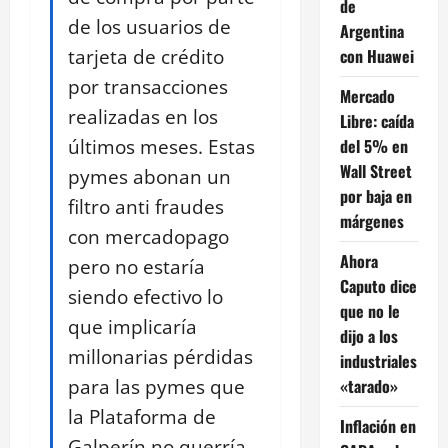
de
de los usuarios de
Argentina
tarjeta de crédito
con Huawei
por transacciones
Mercado
realizadas en los
Libre: caída
últimos meses. Estas
del 5% en
Wall Street
pymes abonan un
por baja en
filtro anti fraudes
márgenes
con mercadopago
Ahora
pero no estaría
Caputo dice
siendo efectivo lo
que no le
que implicaría
dijo a los
millonarias pérdidas
industriales
para las pymes que
«tarado»
la Plataforma de
Inflación en
Galperín no querría