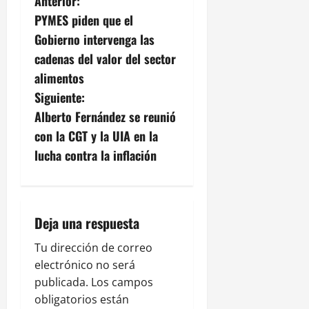
N
Anterior:
PYMES piden que el
a
Gobierno intervenga las
v
cadenas del valor del sector
alimentos
e
Siguiente:
g
Alberto Fernández se reunió
con la CGT y la UIA en la
a
lucha contra la inflación
c
i
Deja una respuesta
ó
Tu dirección de correo
n
electrónico no será
publicada.
Los campos
d
obligatorios están