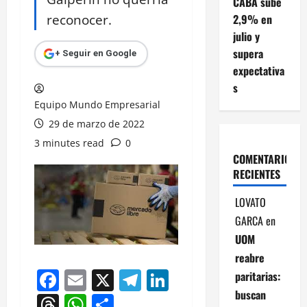
CABA sube
reconocer.
2,9% en
julio y
supera
+ Seguir en Google
expectativa
s
Equipo Mundo Empresarial
29 de marzo de 2022
3 minutes read
0
COMENTARIOS
RECIENTES
LOVATO
GARCA
en
UOM
reabre
Facebook
Email
X
Telegram
LinkedIn
paritarias:
buscan
Threads
WhatsApp
Compartir