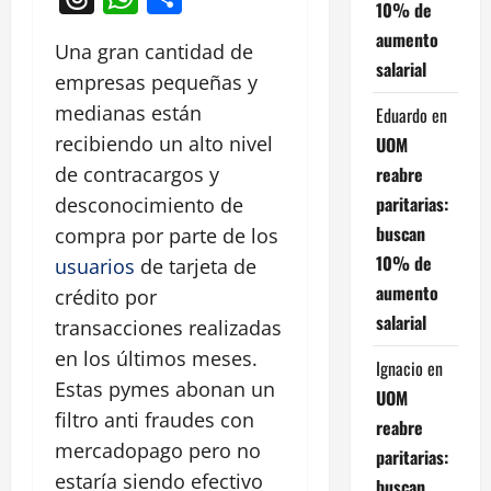
10% de
aumento
Una gran cantidad de
salarial
empresas pequeñas y
medianas están
Eduardo
en
recibiendo un alto nivel
UOM
reabre
de contracargos y
paritarias:
desconocimiento de
buscan
compra por parte de los
10% de
usuarios
de tarjeta de
aumento
crédito por
salarial
transacciones realizadas
en los últimos meses.
Ignacio
en
Estas pymes abonan un
UOM
filtro anti fraudes con
reabre
mercadopago pero no
paritarias:
estaría siendo efectivo
buscan