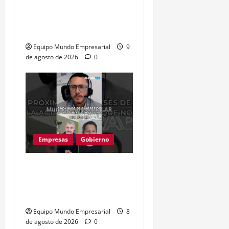
Ahora Caputo dice que no
le dijo a los industriales
«tarado»
Equipo Mundo Empresarial
9
de agosto de 2026
0
Empresas
Gobierno
Inflación baja y dólar
estable: ¿cementerio de
pymes?
Equipo Mundo Empresarial
8
de agosto de 2026
0