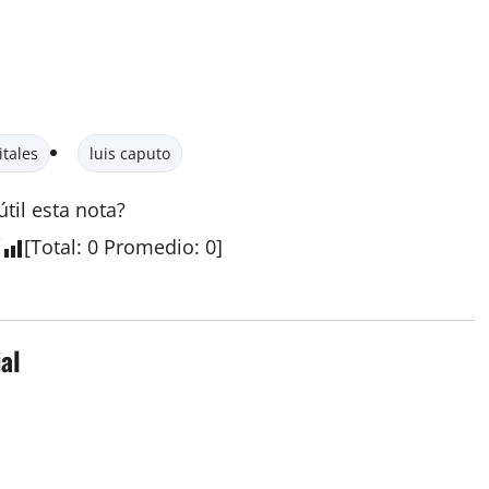
itales
luis caputo
útil esta
nota
?
[
Total
:
0
Promedio
:
0
]
al