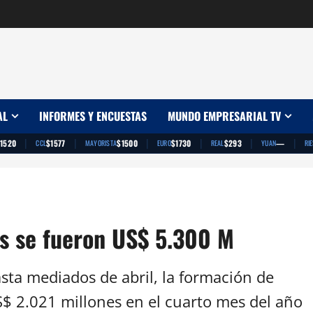
AL
INFORMES Y ENCUESTAS
MUNDO EMPRESARIAL TV
|
|
|
|
|
|
1520
$1577
$1500
$1730
$293
—
CCL
MAYORISTA
EURO
REAL
YUAN
RI
as se fueron US$ 5.300 M
asta mediados de abril, la formación de
US$ 2.021 millones en el cuarto mes del año