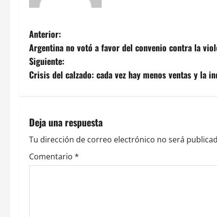
N
Anterior:
Argentina no votó a favor del convenio contra la viol
a
Siguiente:
v
Crisis del calzado: cada vez hay menos ventas y la in
e
g
Deja una respuesta
a
Tu dirección de correo electrónico no será publicad
c
Comentario
*
i
ó