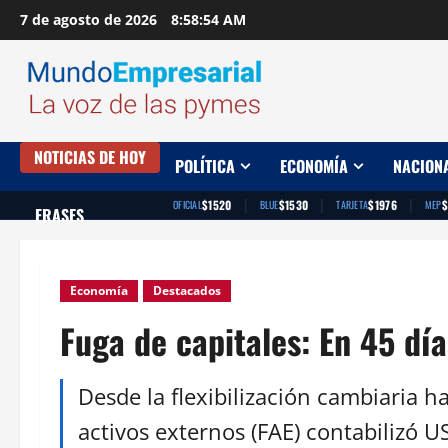
Saltar
7 de agosto de 2026
8:58:55 AM
al
contenido
NOTICIAS DE HOY
POLÍTICA
ECONOMÍA
NACION
|
|
|
$1520
$1530
$1976
$
OFICIAL
BLUE
TARJETA
MEP
FRASES
Economía
Destacados
Fuga de capitales: En 45 dí
Desde la flexibilización cambiaria h
activos externos (FAE) contabilizó 