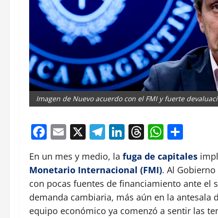
Imagen de Nuevo acuerdo con el FMI y fuerte devaluación:
Facebook
Email
X
Telegram
LinkedIn
Threads
Whats
Comp
En un mes y medio, la
fuga de capitales
impl
Monetario Internacional (FMI)
. Al Gobierno
con pocas fuentes de financiamiento ante el
demanda cambiaria, más aún en la antesala de 
equipo económico ya comenzó a sentir las tens