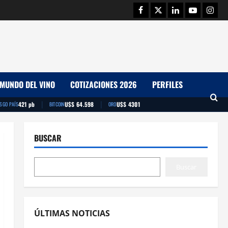
Facebook
Twitter
Linkedin
Youtube
Insta
MUNDO DEL VINO
COTIZACIONES 2026
PERFILES
|
|
421 pb
U$S 64.598
U$S 4301
ESGO PAÍS
BITCOIN
ORO
BUSCAR
Buscar
ÚLTIMAS NOTICIAS