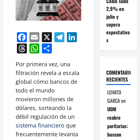
CABA sube
2,9% en
julio y
supera
expectativa
Facebook
Email
X
Telegram
LinkedIn
s
Threads
WhatsApp
Compartir
Por primera vez, una
COMENTARIOS
filtración revela a escala
RECIENTES
global cómo bancos de
todo el mundo
LOVATO
movieron millones de
GARCA
en
dólares, sorteando la
UOM
débil regulación de un
reabre
sistema financiero
que
paritarias:
frecuentemente levanta
buscan