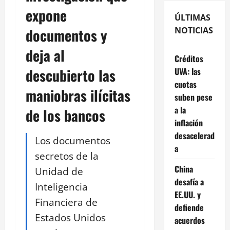
expone
ÚLTIMAS
documentos y
NOTICIAS
deja al
Créditos
descubierto las
UVA: las
cuotas
maniobras ilícitas
suben pese
a la
de los bancos
inflación
desacelerad
Los documentos
a
secretos de la
China
Unidad de
desafía a
Inteligencia
EE.UU. y
Financiera de
defiende
Estados Unidos
acuerdos