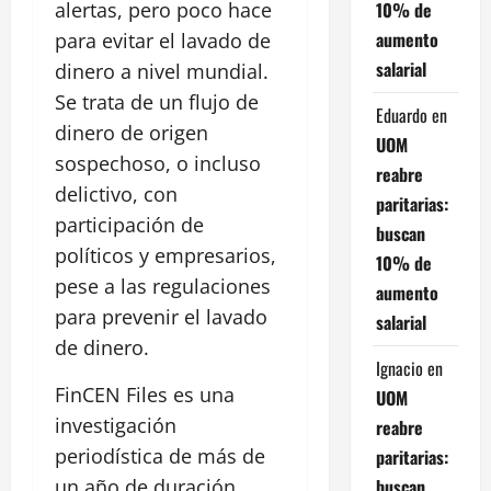
10% de
alertas, pero poco hace
aumento
para evitar el lavado de
salarial
dinero a nivel mundial.
Se trata de un flujo de
Eduardo
en
dinero de origen
UOM
sospechoso, o incluso
reabre
delictivo, con
paritarias:
participación de
buscan
políticos y empresarios,
10% de
pese a las regulaciones
aumento
para prevenir el lavado
salarial
de dinero.
Ignacio
en
FinCEN Files es una
UOM
investigación
reabre
periodística de más de
paritarias:
buscan
un año de duración,