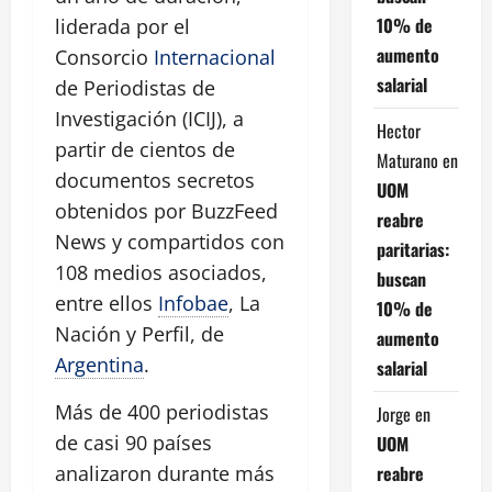
10% de
liderada por el
aumento
Consorcio
Internacional
salarial
de Periodistas de
Investigación (ICIJ), a
Hector
partir de cientos de
Maturano
en
documentos secretos
UOM
obtenidos por BuzzFeed
reabre
News y compartidos con
paritarias:
108 medios asociados,
buscan
entre ellos
Infobae
, La
10% de
Nación y Perfil, de
aumento
Argentina
.
salarial
Más de 400 periodistas
Jorge
en
de casi 90 países
UOM
reabre
analizaron durante más