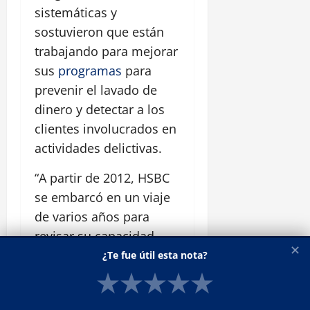
sistemáticas y
sostuvieron que están
trabajando para mejorar
sus
programas
para
prevenir el lavado de
dinero y detectar a los
clientes involucrados en
actividades delictivas.
“A partir de 2012, HSBC
se embarcó en un viaje
de varios años para
revisar su capacidad
✕
para combatir el crimen
¿Te fue útil esta nota?
financiero”, dijo Heidi
★
★
★
★
★
Ashley, vocero del