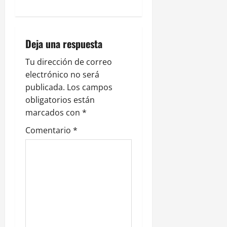
c
i
Deja una respuesta
ó
Tu dirección de correo
n
electrónico no será
publicada.
Los campos
d
obligatorios están
e
marcados con
*
Comentario
*
e
n
t
r
a