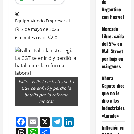
de
Argentina
con Huawei
Equipo Mundo Empresarial
Mercado
2 de mayo de 2026
Libre: caída
6 minutes read
0
del 5% en
Wall Street
por baja en
márgenes
Ahora
Fallo - Fallo la estrategia: La
Caputo dice
CGT se enfrió y perdió la
que no le
batalla por la reforma
dijo a los
laboral
industriales
«tarado»
Facebook
Email
X
Telegram
LinkedIn
Inflación en
Threads
WhatsApp
Compartir