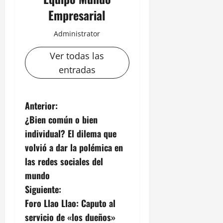
Empresarial
Administrator
Ver todas las
entradas
N
Anterior:
¿Bien común o bien
a
individual? El dilema que
v
volvió a dar la polémica en
las redes sociales del
e
mundo
g
Siguiente:
Foro Llao Llao: Caputo al
a
servicio de «los dueños»