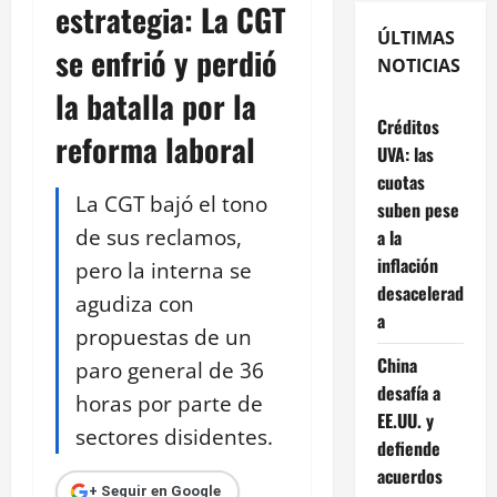
estrategia: La CGT
ÚLTIMAS
se enfrió y perdió
NOTICIAS
la batalla por la
Créditos
reforma laboral
UVA: las
cuotas
La CGT bajó el tono
suben pese
de sus reclamos,
a la
inflación
pero la interna se
desacelerad
agudiza con
a
propuestas de un
China
paro general de 36
desafía a
horas por parte de
EE.UU. y
sectores disidentes.
defiende
acuerdos
+ Seguir en Google