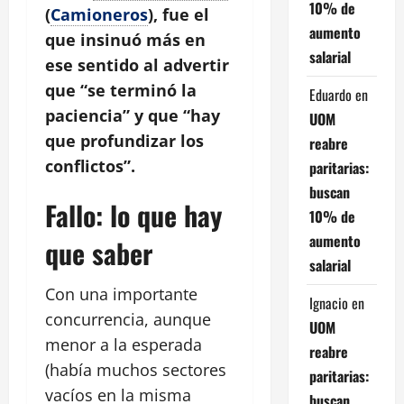
10% de
(
Camioneros
), fue el
aumento
que insinuó más en
salarial
ese sentido al advertir
que “se terminó la
Eduardo
en
paciencia” y que “hay
UOM
que profundizar los
reabre
conflictos”.
paritarias:
buscan
Fallo: lo que hay
10% de
aumento
que saber
salarial
Con una importante
Ignacio
en
concurrencia, aunque
UOM
menor a la esperada
reabre
(había muchos sectores
paritarias:
vacíos en la misma
buscan