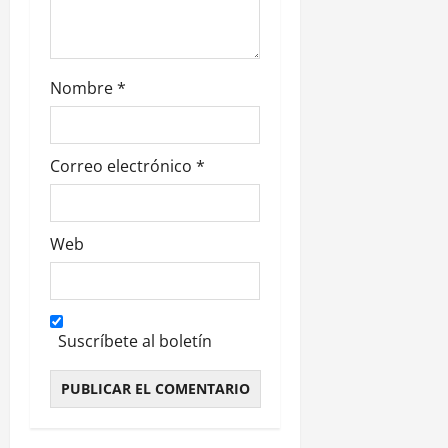
d
a
Nombre
*
s
Correo electrónico
*
Web
Suscríbete al boletín
Alternative: