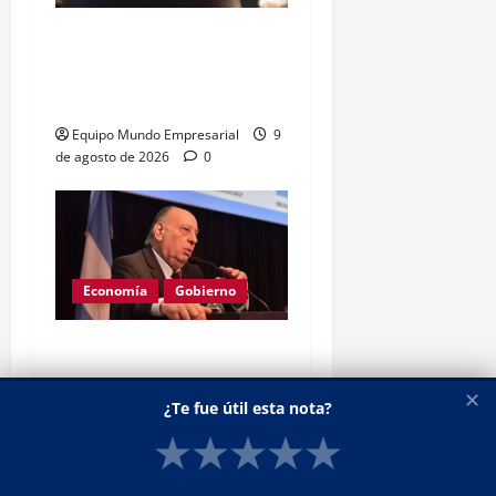
Yerba mate: eliminan
límite de estampillas
desde agosto
Equipo Mundo Empresarial
9
de agosto de 2026
0
Economía
Gobierno
Cachanosky critica la
«destrucción creativa» de
✕
¿Te fue útil esta nota?
Milei
★
★
★
★
★
Equipo Mundo Empresarial
9
de agosto de 2026
0