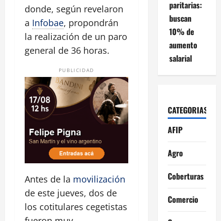
paritarias:
donde, según revelaron
buscan
a
Infobae
, propondrán
10% de
la realización de un paro
aumento
general de 36 horas.
salarial
PUBLICIDAD
CATEGORIAS
AFIP
Agro
Coberturas
Antes de la
movilización
de este jueves, dos de
Comercio
los cotitulares cegetistas
fueron muy