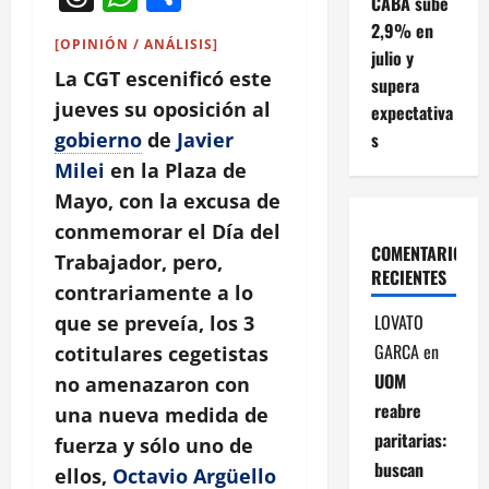
CABA sube
2,9% en
[OPINIÓN / ANÁLISIS]
julio y
La CGT escenificó este
supera
jueves su oposición al
expectativa
s
gobierno
de
Javier
Milei
en la Plaza de
Mayo, con la excusa de
conmemorar el Día del
COMENTARIOS
Trabajador, pero,
RECIENTES
contrariamente a lo
LOVATO
que se preveía, los 3
GARCA
en
cotitulares cegetistas
UOM
no amenazaron con
reabre
una nueva medida de
paritarias:
fuerza y sólo uno de
buscan
ellos,
Octavio Argüello