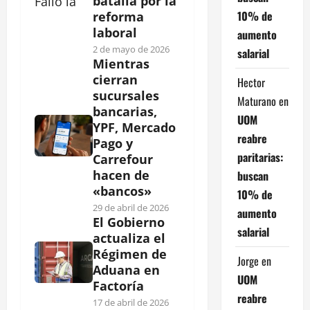
batalla por la
10% de
reforma
laboral
aumento
2 de mayo de 2026
salarial
Mientras
cierran
Hector
sucursales
Maturano
en
bancarias,
UOM
YPF, Mercado
reabre
Pago y
paritarias:
Carrefour
hacen de
buscan
«bancos»
10% de
29 de abril de 2026
aumento
El Gobierno
salarial
actualiza el
Régimen de
Jorge
en
Aduana en
UOM
Factoría
reabre
17 de abril de 2026