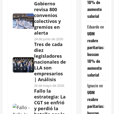
10% de
Gobierno
aumento
revisa 800
convenios
salarial
colectivos y
Eduardo
en
gremios en
alerta
UOM
24 de junio de 2026
reabre
Tres de cada
paritarias:
diez
buscan
legisladores
10% de
nacionales de
LLA son
aumento
empresarios
salarial
| Análisis
Ignacio
en
26 de mayo de 2026
Fallo la
UOM
estrategia: La
reabre
CGT se enfrió
paritarias:
y perdió la
buscan