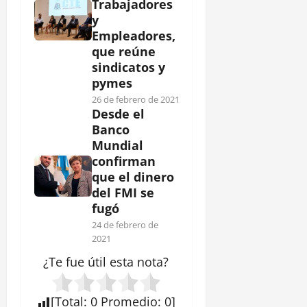
Trabajadores
y
Empleadores,
que reúne
sindicatos y
pymes
26 de febrero de 2021
Desde el
Banco
Mundial
confirman
que el dinero
del FMI se
fugó
24 de febrero de
2021
¿Te fue útil esta
nota
?
[
Total
:
0
Promedio
:
0
]