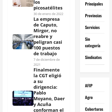
los
Principales
picosatélites
30 de enero de 2022
Provincias
La empresa
de Caputo,
Servicios
Mirgor, no
reabre y
Sin
peligran casi
categoría
100 puestos
de trabajo
Sindicatos
7 de diciembre de
2021
Finalmente
la CGT eligió
a su
AFIP
dirigencia:
Pablo
Agro
Moyano, Daer
y Acuña
Coberturas
conforman el