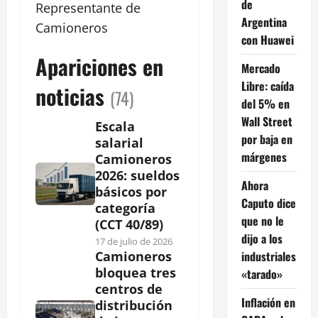
de
Representante de
Argentina
Camioneros
con Huawei
Apariciones en
Mercado
Libre: caída
noticias
(74)
del 5% en
Wall Street
Escala
por baja en
salarial
márgenes
Camioneros
2026: sueldos
Ahora
básicos por
Caputo dice
categoría
que no le
(CCT 40/89)
dijo a los
17 de julio de 2026
industriales
Camioneros
bloquea tres
«tarado»
centros de
Inflación en
distribución