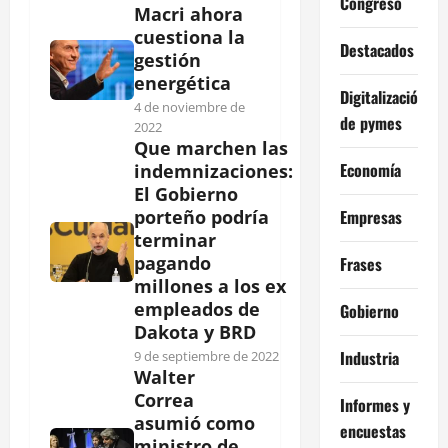
Congreso
Macri ahora
cuestiona la
Destacados
gestión
energética
Digitalización
4 de noviembre de
de pymes
2022
Que marchen las
Economía
indemnizaciones:
El Gobierno
Empresas
porteño podría
terminar
pagando
Frases
millones a los ex
empleados de
Gobierno
Dakota y BRD
Industria
9 de septiembre de 2022
Walter
Correa
Informes y
asumió como
encuestas
ministro de