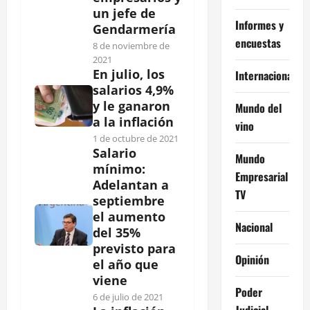
un jefe de
Informes y
Gendarmería
encuestas
8 de noviembre de
2021
En julio, los
Internacional
salarios 4,9%
y le ganaron
Mundo del
a la inflación
vino
1 de octubre de 2021
Salario
Mundo
mínimo:
Empresarial
Adelantan a
TV
septiembre
el aumento
Nacional
del 35%
previsto para
Opinión
el año que
viene
Poder
6 de julio de 2021
Judicial