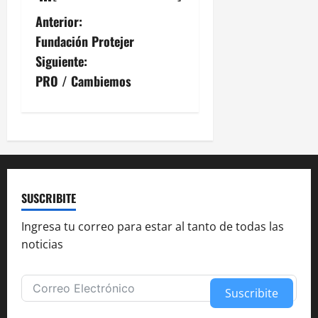
N
Anterior:
Fundación Protejer
a
Siguiente:
v
PRO / Cambiemos
e
g
a
c
SUSCRIBITE
i
Ingresa tu correo para estar al tanto de todas las
noticias
ó
n
Suscribite