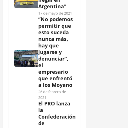
Argentina"
17 de mayo de 2021
“No podemos
permitir que
esto suceda
nunca más,
hay que
jugarse y
denunciar”,
el
empresario
que enfrentó
a los Moyano
26 de febrero de
2021
El PRO lanza
la
Confederación
de