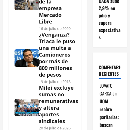
CABA sube
de la
2,9% en
empresa
Mercado
julio y
Libre
supera
16 de julio de 2020
expectativa
¿Venganza?
s
Triaca le puso
una multa a
Camioneros
por más de
COMENTARIOS
809 millones
RECIENTES
de pesos
19 de julio de 2018
LOVATO
Milei excluye
GARCA
en
sumas no
remunerativas
UOM
y altera
reabre
aportes
paritarias:
sindicales
buscan
20 de julio de 2026