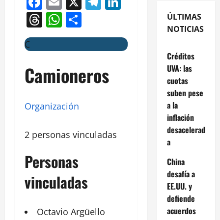
Facebook
Email
X
Telegram
LinkedIn
Threads
WhatsApp
Compartir
ÚLTIMAS
NOTICIAS
C
Créditos
Camioneros
UVA: las
cuotas
suben pese
a la
Organización
inflación
desacelerad
2 personas vinculadas
a
Personas
China
desafía a
vinculadas
EE.UU. y
defiende
acuerdos
Octavio Argüello