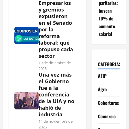
paritarias:
Empresarios
y gremios
buscan
expusieron
10% de
en el Senado
aumento
por la
salarial
reforma
laboral: qué
propuso cada
sector
19 de diciembre de
CATEGORIAS
2025
Una vez más
AFIP
el Gobierno
fue a la
Agro
conferencia
de la UIA y no
Coberturas
habló de
industria
Comercio
14 de noviembre de
2025