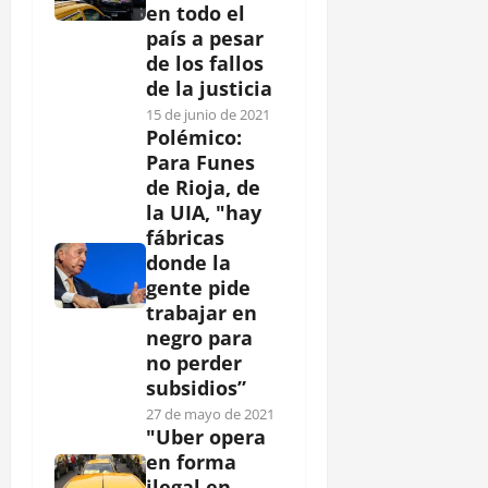
en todo el
país a pesar
de los fallos
de la justicia
15 de junio de 2021
Polémico:
Para Funes
de Rioja, de
la UIA, "hay
fábricas
donde la
gente pide
trabajar en
negro para
no perder
subsidios”
27 de mayo de 2021
"Uber opera
en forma
ilegal en