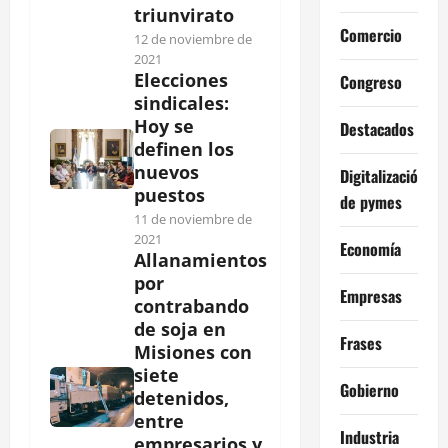
triunvirato
Comercio
12 de noviembre de
2021
Elecciones
Congreso
sindicales:
Hoy se
Destacados
definen los
nuevos
Digitalización
puestos
de pymes
11 de noviembre de
2021
Economía
Allanamientos
por
Empresas
contrabando
de soja en
Frases
Misiones con
siete
Gobierno
detenidos,
entre
Industria
empresarios y