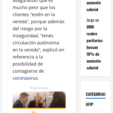
asegurando que es
aumento
mucho peor que los
salarial
clientes “estén en la
Jorge
en
vereda”, porque además
UOM
del riesgo por la
reabre
inseguridad, “tenés
paritarias:
circulación autónoma
buscan
en la vereda”, explicó en
10% de
referencia a la
aumento
posibilidad de
salarial
contagiarse de
coronavirus
.
PUBLICIDAD
CATEGORIAS
AFIP