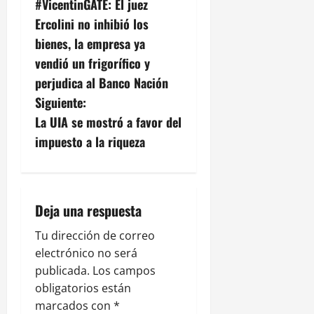
#VicentinGATE: El juez
a
Ercolini no inhibió los
v
bienes, la empresa ya
vendió un frigorífico y
e
perjudica al Banco Nación
g
Siguiente:
La UIA se mostró a favor del
a
impuesto a la riqueza
c
i
Deja una respuesta
ó
Tu dirección de correo
n
electrónico no será
publicada.
Los campos
d
obligatorios están
e
marcados con
*