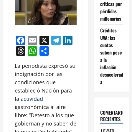
criticas por
pérdidas
millonarias
Créditos
Facebook
Email
X
Telegram
LinkedIn
UVA: las
cuotas
Threads
WhatsApp
Compartir
suben pese
a la
La periodista expresó su
inflación
indignación por las
desacelerad
a
condiciones que
estableció Nación para
la
actividad
gastronómica al aire
COMENTARIOS
libre: “Detesto a los que
RECIENTES
gobiernan y no saben de
LOVATO
lo que están hablando”