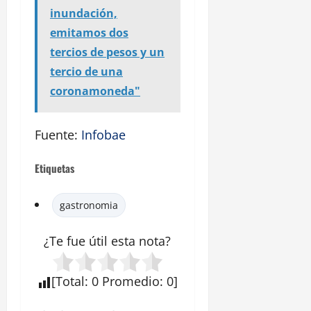
inundación,
emitamos dos
tercios de pesos y un
tercio de una
coronamoneda"
Fuente:
Infobae
Etiquetas
gastronomia
¿Te fue útil esta
nota
?
[
Total
:
0
Promedio
:
0
]