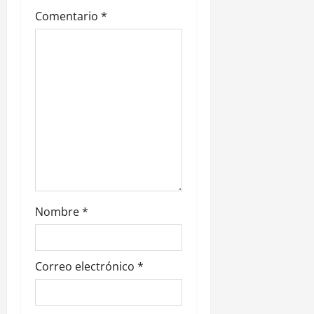
Comentario
*
e
n
t
r
a
d
a
Nombre
*
s
Correo electrónico
*