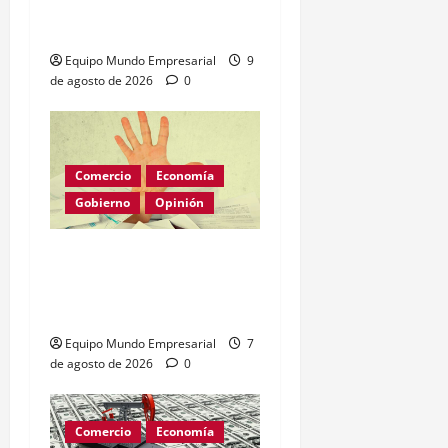
organización global de IA
con 29 países
Equipo Mundo Empresarial
9
de agosto de 2026
0
Comercio
Economía
Gobierno
Opinión
Morosidad Sistémica y el
Círculo Vicioso de las
Tasas de Interés
Equipo Mundo Empresarial
7
de agosto de 2026
0
Comercio
Economía