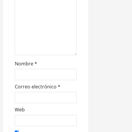
t
r
a
d
a
s
Nombre
*
Correo electrónico
*
Web