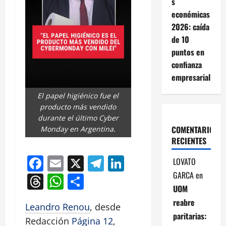
s
económicas
2026: caída
de 10
puntos en
confianza
empresarial
El papel higiénico fue el
producto más vendido
durante el último Cyber
COMENTARIOS
Monday en Argentina.
RECIENTES
Facebook
Email
X
Telegram
LinkedIn
LOVATO
GARCA
en
Threads
WhatsApp
Compartir
UOM
reabre
Leandro Renou
, desde
paritarias:
Redacción
Página 12
,