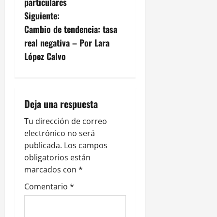
particulares
g
Siguiente:
Cambio de tendencia: tasa
a
real negativa – Por Lara
c
López Calvo
i
ó
Deja una respuesta
n
Tu dirección de correo
electrónico no será
d
publicada.
Los campos
e
obligatorios están
marcados con
*
e
Comentario
*
n