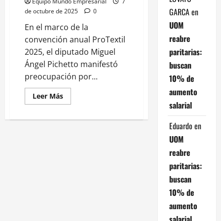
Equipo Mundo Empresarial
7
GARCA
en
de octubre de 2025
0
UOM
En el marco de la
reabre
convención anual ProTextil
paritarias:
2025, el diputado Miguel
Ángel Pichetto manifestó
buscan
preocupación por...
10% de
aumento
Leer
Leer Más
más
salarial
acerca
de
Pichetto:
Eduardo
en
«Buscan
liquidar
UOM
tanto
al
reabre
que
produce
paritarias:
como
buscan
al
que
10% de
comercializa»
aumento
salarial