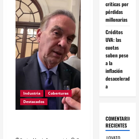
en
criticas por
Diputados
la
pérdidas
Ley
de
millonarias
Emergencia
PyME
Créditos
UVA: las
cuotas
suben pese
a la
inflación
desacelerad
a
Industria
Coberturas
Destacados
Pichetto: «Buscan liquidar
COMENTARIOS
tanto al que produce como al
RECIENTES
que comercializa»
LOVATO