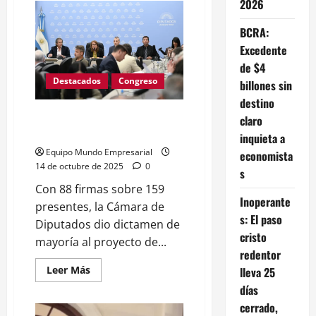
2026
Día
Internacional
de
BCRA:
las
PYMES
Excedente
en
el
de $4
2026:
Destacados
Congreso
billones sin
desafíos
y
destino
políticas
urgentes
Avanza en Diputados la Ley de
claro
Emergencia PyME
inquieta a
Equipo Mundo Empresarial
economista
14 de octubre de 2025
0
s
Con 88 firmas sobre 159
Inoperante
presentes, la Cámara de
s: El paso
Diputados dio dictamen de
cristo
mayoría al proyecto de...
redentor
Leer
Leer Más
lleva 25
más
días
acerca
de
cerrado,
Avanza