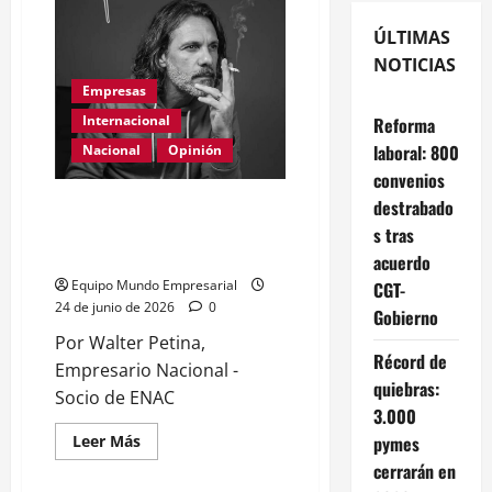
ÚLTIMAS
NOTICIAS
Empresas
Internacional
Reforma
laboral: 800
Nacional
Opinión
convenios
destrabado
Día Internacional de las PYMES
en el 2026: desafíos y políticas
s tras
urgentes
acuerdo
Equipo Mundo Empresarial
CGT-
24 de junio de 2026
0
Gobierno
Por Walter Petina,
Récord de
Empresario Nacional -
quiebras:
Socio de ENAC
3.000
Leer
pymes
Leer Más
más
cerrarán en
acerca
de