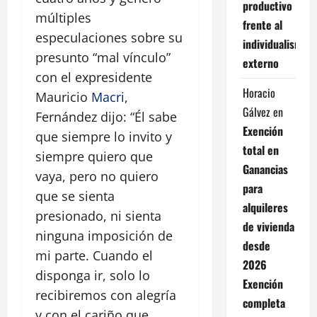
productivo
múltiples
frente al
especulaciones sobre su
individualismo
presunto “mal vínculo”
externo
con el expresidente
Horacio
Mauricio
Macri
,
Gálvez
en
Fernández dijo: “Él sabe
Exención
que siempre lo invito y
total en
siempre quiero que
Ganancias
vaya, pero no quiero
para
que se sienta
alquileres
presionado, ni sienta
de vivienda
ninguna imposición de
desde
mi parte. Cuando el
2026
disponga ir, solo lo
Exención
recibiremos con alegría
completa
y con el cariño que