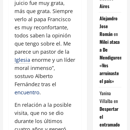
juicio fue muy grata,
Aires
más que grata. Siempre
Alejandro
verlo al papa Francisco
Jose
es muy reconfortante,
Román
en
todos saben la opinión
Milei ataca
que tengo sobre el. Me
a De
parece un pastor de la
Mendiguren:
Iglesia
enorme y un líder
«Vos
moral inmenso”,
arruinaste
sostuvo Alberto
el país»
Fernández tras el
encuentro
.
Yanina
Villalba
en
En relación a la posible
Despertar
visita, que no se dio
el
durante los últimos
entramado
cuatro años y generó