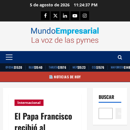
Saltar
5 de agosto de 2026
11:24:38 PM
al
Facebook
Twitter
Linkedin
Youtube
Instagram
contenido
Menú
principal
|
|
|
|
|
$1520
$1540
$1976
$1523
$1576
$14
OFICIAL
BLUE
TARJETA
MEP
CCL
MAYORISTA
NOTICIAS DE HOY
BUSCAR
Internacional
El Papa Francisco
Buscar
recibió al