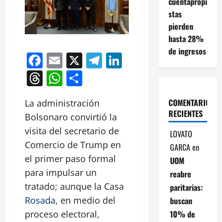
cuentapropi
stas
pierden
hasta 28%
de ingresos
Facebook
Email
X
Telegram
LinkedIn
Threads
WhatsApp
Compartir
COMENTARIOS
La administración
RECIENTES
Bolsonaro convirtió la
visita del secretario de
LOVATO
Comercio de Trump en
GARCA
en
el primer paso formal
UOM
para impulsar un
reabre
tratado; aunque la Casa
paritarias:
Rosada
, en medio del
buscan
10% de
proceso electoral,