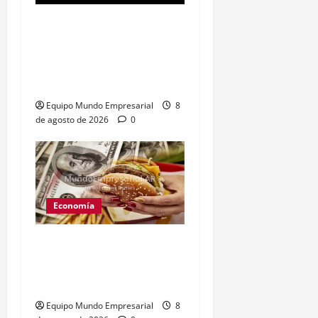
Ley de tierras: el
proyecto que unió a
artistas y empresarios
contra el gobierno
Equipo Mundo Empresarial
8
de agosto de 2026
0
Economía
Peso argentino
sobrevaluado un 19%
según el Índice Big Mac
Equipo Mundo Empresarial
8