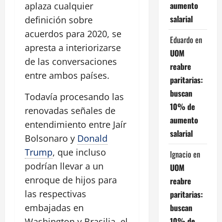
aumento
aplaza cualquier
salarial
definición sobre
acuerdos para 2020, se
Eduardo
en
apresta a interiorizarse
UOM
de las conversaciones
reabre
entre ambos países.
paritarias:
buscan
Todavía procesando las
10% de
renovadas señales de
aumento
entendimiento entre Jaír
salarial
Bolsonaro y
Donald
Trump
, que incluso
Ignacio
en
podrían llevar a un
UOM
enroque de hijos para
reabre
las respectivas
paritarias:
buscan
embajadas en
10% de
Washington y Brasilia, el