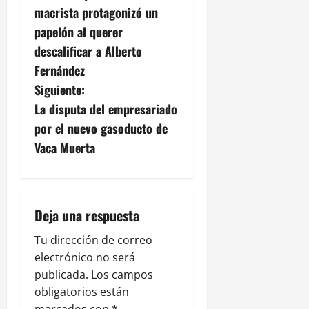
a
macrista protagonizó un
v
papelón al querer
descalificar a Alberto
e
Fernández
g
Siguiente:
La disputa del empresariado
a
por el nuevo gasoducto de
c
Vaca Muerta
i
ó
Deja una respuesta
n
Tu dirección de correo
electrónico no será
d
publicada.
Los campos
e
obligatorios están