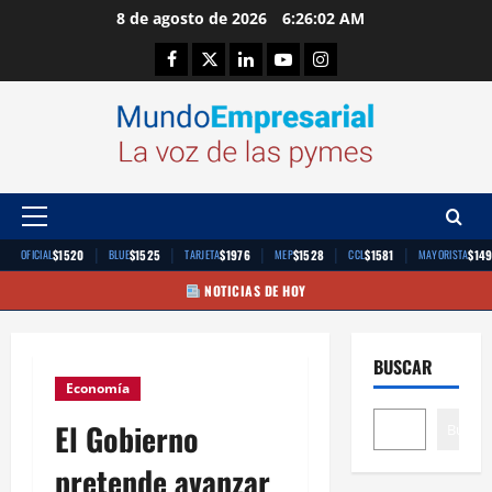
Saltar
8 de agosto de 2026
6:26:03 AM
al
Facebook
Twitter
Linkedin
Youtube
Instagram
contenido
Menú
principal
|
|
|
|
|
$1520
$1525
$1976
$1528
$1581
$14
OFICIAL
BLUE
TARJETA
MEP
CCL
MAYORISTA
NOTICIAS DE HOY
BUSCAR
Economía
El Gobierno
Buscar
pretende avanzar