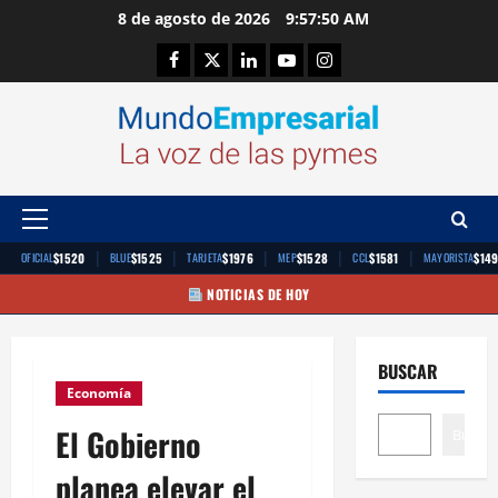
Saltar
8 de agosto de 2026
9:57:51 AM
al
Facebook
Twitter
Linkedin
Youtube
Instagram
contenido
Menú
principal
|
|
|
|
|
$1520
$1525
$1976
$1528
$1581
$14
OFICIAL
BLUE
TARJETA
MEP
CCL
MAYORISTA
NOTICIAS DE HOY
BUSCAR
Economía
El Gobierno
Buscar
planea elevar el