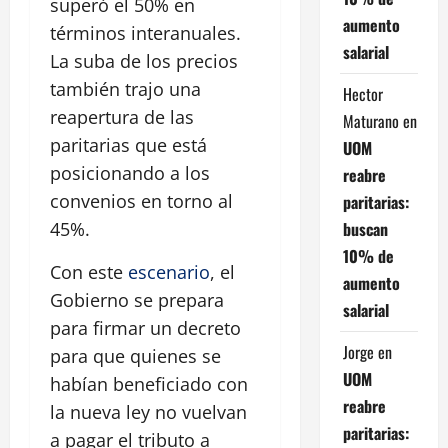
superó el 50% en
aumento
términos interanuales.
salarial
La suba de los precios
también trajo una
Hector
reapertura de las
Maturano
en
paritarias que está
UOM
posicionando a los
reabre
convenios en torno al
paritarias:
buscan
45%.
10% de
Con este
escenario
, el
aumento
Gobierno se prepara
salarial
para firmar un decreto
Jorge
en
para que quienes se
UOM
habían beneficiado con
reabre
la nueva ley no vuelvan
paritarias:
a pagar el tributo a