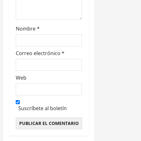
a
d
Nombre
*
a
s
Correo electrónico
*
Web
Suscríbete al boletín
Alternative: