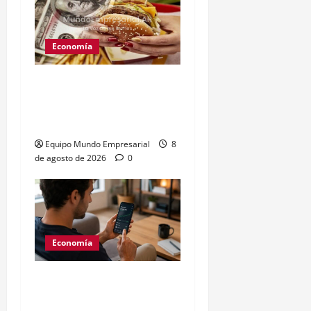
Economía
Peso argentino
sobrevaluado un 19%
según el Índice Big Mac
Equipo Mundo Empresarial
8
de agosto de 2026
0
Economía
Generación Z: 41% elige
billeteras digitales sobre