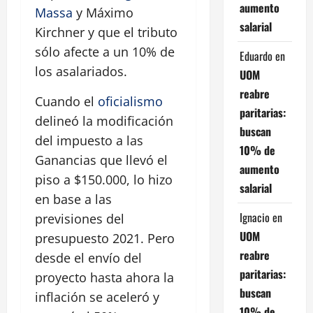
aumento
Massa
y Máximo
salarial
Kirchner y que el tributo
sólo afecte a un 10% de
Eduardo
en
los asalariados.
UOM
reabre
Cuando el
oficialismo
paritarias:
delineó la modificación
buscan
del impuesto a las
10% de
Ganancias que llevó el
aumento
piso a $150.000, lo hizo
salarial
en base a las
Ignacio
en
previsiones del
UOM
presupuesto 2021. Pero
reabre
desde el envío del
paritarias:
proyecto hasta ahora la
buscan
inflación se aceleró y
10% de