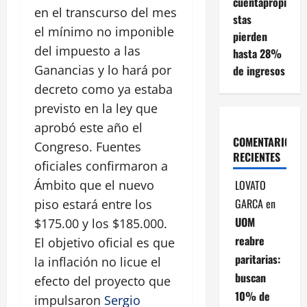
cuentapropi
en el transcurso del mes
stas
el mínimo no imponible
pierden
del impuesto a las
hasta 28%
Ganancias y lo hará por
de ingresos
decreto como ya estaba
previsto en la ley que
aprobó este año el
COMENTARIOS
Congreso. Fuentes
RECIENTES
oficiales confirmaron a
LOVATO
Ámbito que el nuevo
GARCA
en
piso estará entre los
UOM
$175.00 y los $185.000.
reabre
El objetivo oficial es que
paritarias:
la inflación no licue el
buscan
efecto del proyecto que
10% de
impulsaron
Sergio