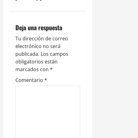
a
c
i
Deja una respuesta
ó
Tu dirección de correo
electrónico no será
n
publicada.
Los campos
obligatorios están
d
marcados con
*
e
Comentario
*
e
n
t
r