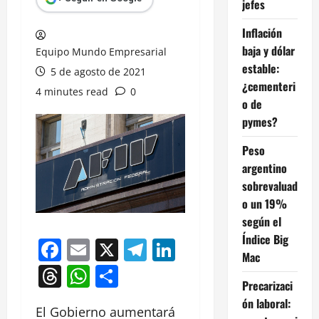
jefes
Inflación
baja y dólar
Equipo Mundo Empresarial
estable:
5 de agosto de 2021
¿cementeri
4 minutes read
0
o de
pymes?
Peso
argentino
sobrevaluad
o un 19%
según el
Índice Big
Facebook
Email
X
Telegram
LinkedIn
Mac
Threads
WhatsApp
Compartir
Precarizaci
ón laboral:
El Gobierno aumentará