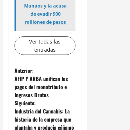
Manaos y la acusa
de evadir 900
millones de pesos
Ver todas las
entradas
N
Anterior:
AFIP Y ARBA unifican los
a
pagos del monotributo e
v
Ingresos Brutos
Siguiente:
e
Industria del Cannabis: La
g
historia de la empresa que
plantaba y producía cáñamo