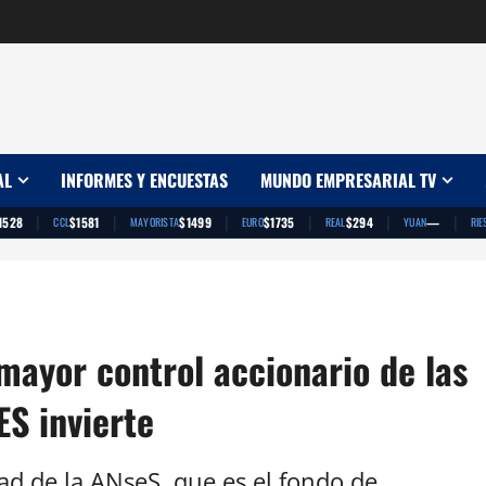
AL
INFORMES Y ENCUESTAS
MUNDO EMPRESARIAL TV
|
|
|
|
|
|
1528
$1581
$1499
$1735
$294
—
CCL
MAYORISTA
EURO
REAL
YUAN
RIE
mayor control accionario de las
S invierte
ad de la ANseS, que es el fondo de