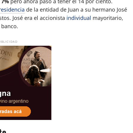
a
7%
pero ahora pasó a tener el 14 por ciento.
residencia
de la entidad de Juan a su hermano José
tos. José era el accionista
individual
mayoritario,
 banco.
UBLICIDAD
te