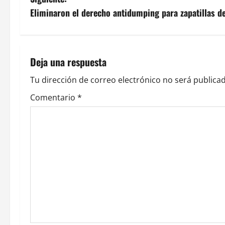
v
Eliminaron el derecho antidumping para zapatillas d
e
g
Deja una respuesta
a
Tu dirección de correo electrónico no será publicad
c
Comentario
*
i
ó
n
d
e