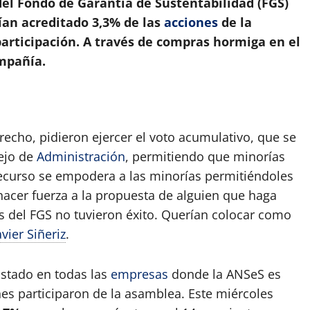
del Fondo de Garantía de Sustentabilidad (FGS)
bían acreditado
3,3%
de las
acciones
de la
articipación. A través de compras hormiga en el
mpañía.
echo, pidieron ejercer el voto acumulativo, que se
sejo de
Administración
, permitiendo que minorías
 recurso se empodera a las minorías permitiéndoles
hacer fuerza a la propuesta de alguien que haga
os del FGS no tuvieron éxito. Querían colocar como
avier Siñeriz
.
Estado en todas las
empresas
donde la ANSeS es
nes participaron de la asamblea. Este miércoles