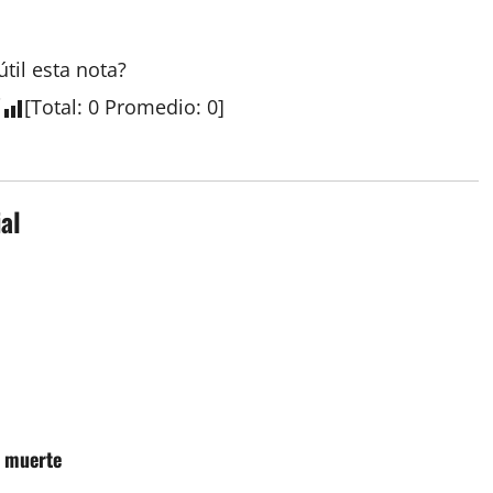
útil esta
nota
?
[
Total
:
0
Promedio
:
0
]
al
u muerte