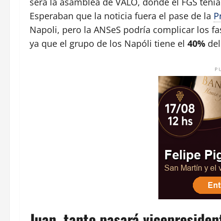
será la asamblea de VALO, donde el FGS tení
Esperaban que la noticia fuera el pase de la
P
Napoli, pero la ANSeS podría complicar los fas
ya que el grupo de los Napóli tiene el
40%
del
P
Juan, tanto pasará vicepresiden