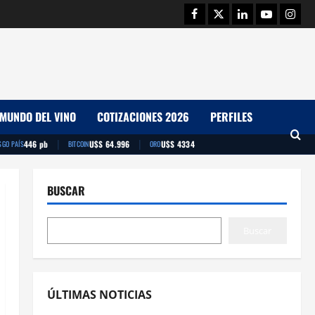
Facebook
Twitter
Linkedin
Youtube
Insta
MUNDO DEL VINO
COTIZACIONES 2026
PERFILES
|
|
446 pb
U$S 64.996
U$S 4334
SGO PAÍS
BITCOIN
ORO
BUSCAR
Buscar
ÚLTIMAS NOTICIAS