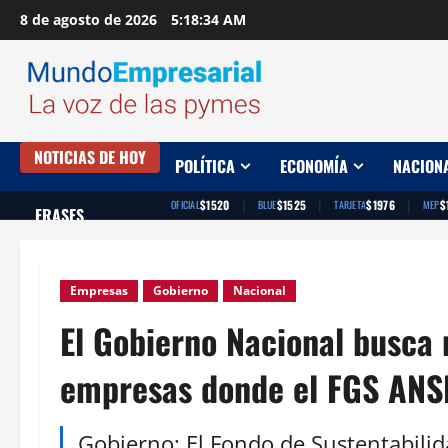
Saltar
8 de agosto de 2026
5:18:35 AM
al
contenido
NOTICIAS DE HOY
POLÍTICA
ECONOMÍA
NACION
|
|
|
$1520
$1525
$1976
$
OFICIAL
BLUE
TARJETA
MEP
FRASES
Empresas
Gobierno
Nacional
El Gobierno Nacional busca 
empresas donde el FGS ANSE
Gobierno: El Fondo de Sustentabilid