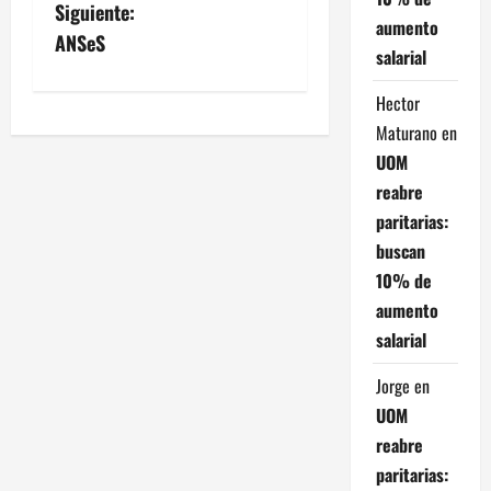
v
Siguiente:
aumento
ANSeS
e
salarial
g
Hector
Maturano
en
a
UOM
c
reabre
paritarias:
i
buscan
10% de
ó
aumento
n
salarial
d
Jorge
en
UOM
e
reabre
e
paritarias: