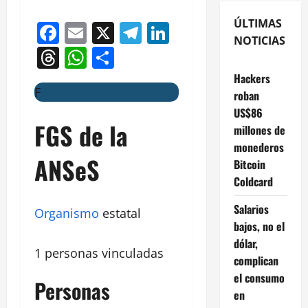
ÚLTIMAS
Facebook
Email
X
Telegram
LinkedIn
NOTICIAS
Threads
WhatsApp
Compartir
Hackers
F
roban
US$86
FGS de la
millones de
monederos
ANSeS
Bitcoin
Coldcard
Salarios
Organismo
estatal
bajos, no el
dólar,
1 personas vinculadas
complican
el consumo
Personas
en