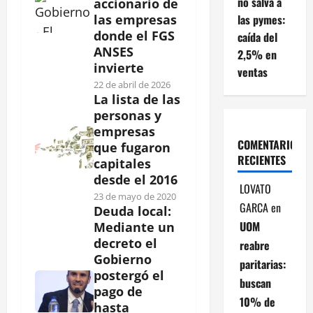
no salva a
accionario de
las pymes:
las empresas
donde el FGS
caída del
ANSES
2,5% en
invierte
ventas
22 de abril de 2026
La lista de las
personas y
empresas
COMENTARIOS
que fugaron
RECIENTES
capitales
desde el 2016
LOVATO
23 de mayo de 2020
GARCA
en
Deuda local:
UOM
Mediante un
decreto el
reabre
Gobierno
paritarias:
postergó el
buscan
pago de
10% de
hasta