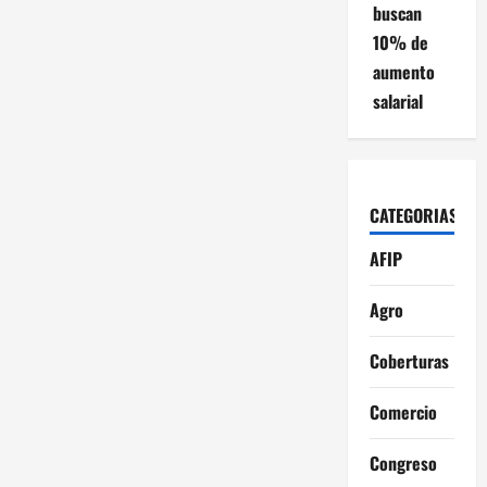
buscan
n
10% de
t
aumento
salarial
r
a
d
CATEGORIAS
a
AFIP
s
Agro
Coberturas
Comercio
Congreso