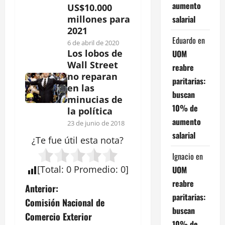
aumento
US$10.000
salarial
millones para
2021
Eduardo
en
6 de abril de 2020
Los lobos de
UOM
Wall Street
reabre
no reparan
paritarias:
en las
buscan
minucias de
10% de
la política
aumento
23 de junio de 2018
salarial
¿Te fue útil esta
nota
?
Ignacio
en
[
Total
:
0
Promedio
:
0
]
UOM
reabre
N
Anterior:
paritarias:
Comisión Nacional de
a
buscan
Comercio Exterior
10% de