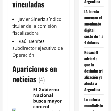
Argentina
vinculadas
IA barata
amenaza el
Javier
Siñeriz
síndico
anonimato
titular de la comisión
digital:
fiscalizadora
costo de 1 a
Raúl Benítez
4 dólares
subdirector
ejecutivo
de
Kosacoff
Operación
advierte
que la
Apariciones en
desindustri
noticias
alización ya
(4)
afecta a
Argentina
El Gobierno
Nacional
La euforia
busca mayor
mundialista
control