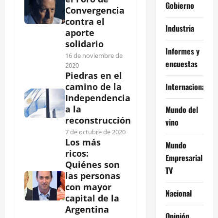
Gobierno
Convergencia
contra el
Industria
aporte
solidario
Informes y
16 de noviembre de
encuestas
2020
Piedras en el
Internacional
camino de la
Independencia
a la
Mundo del
reconstrucción
vino
7 de octubre de 2020
Los más
Mundo
ricos:
Empresarial
Quiénes son
TV
las personas
con mayor
Nacional
capital de la
Argentina
Opinión