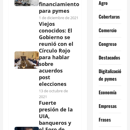
Agro
financiamiento
para pymes
Coberturas
1 de diciembre de 2021
Viejos
Comercio
conocidos: El
Gobierno se
Congreso
reunió con el
Círculo Rojo
para hablar
Destacados
sobre
acuerdos
Digitalización
post
de pymes
elecciones
13 de octubre de
Economía
2021
Fuerte
Empresas
presión de la
UIA,
Frases
banqueros y
el Foro de