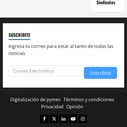
Sindicatos
i
ó
n
SUSCRIBITE
d
Ingresa tu correo para estar al tanto de todas las
e
noticias
e
Suscribite
n
Alternative:
t
r
Digitalización de pymes
Términos y condiciones
Privacidad
Opinión
a
Facebook
Twitter
Linkedin
Youtube
Instagram
d
✕
¿Te fue útil esta nota?