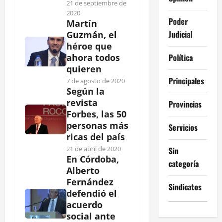
21 de septiembre de
2020
Poder
Martín
Judicial
Guzmán, el
héroe que
Política
ahora todos
quieren
Principales
7 de agosto de 2020
Según la
revista
Provincias
Forbes, las 50
personas más
Servicios
ricas del país
21 de abril de 2020
Sin
En Córdoba,
categoría
Alberto
Fernández
Sindicatos
defendió el
acuerdo
social ante