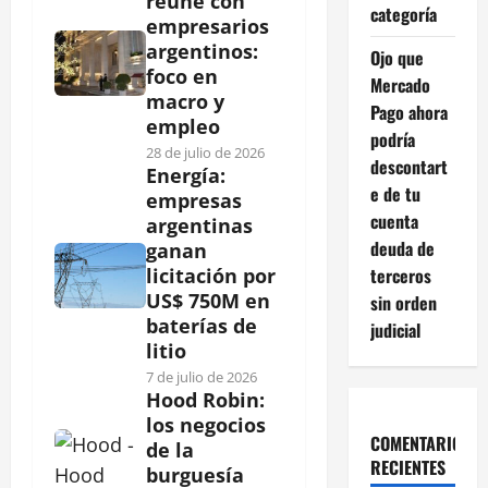
reúne con
categoría
empresarios
argentinos:
Ojo que
foco en
Mercado
macro y
Pago ahora
empleo
podría
28 de julio de 2026
descontart
Energía:
e de tu
empresas
cuenta
argentinas
deuda de
ganan
terceros
licitación por
US$ 750M en
sin orden
baterías de
judicial
litio
7 de julio de 2026
Hood Robin:
los negocios
COMENTARIOS
de la
RECIENTES
burguesía