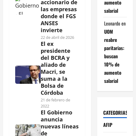
accionario de
aumento
las empresas
salarial
donde el FGS
ANSES
Leonardo
en
invierte
UOM
22 de abril de 2026
reabre
El ex
paritarias:
presidente
buscan
del BCRA y
10% de
aliado de
Macri, se
aumento
suma a la
salarial
Bolsa de
Córdoba
21 de febrero de
2022
El Gobierno
CATEGORIAS
anuncia
AFIP
nuevas líneas
de