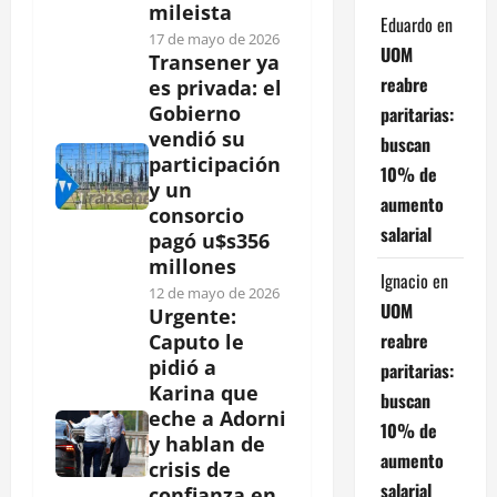
mileista
Eduardo
en
17 de mayo de 2026
UOM
Transener ya
reabre
es privada: el
Gobierno
paritarias:
vendió su
buscan
participación
10% de
y un
aumento
consorcio
salarial
pagó u$s356
millones
Ignacio
en
12 de mayo de 2026
UOM
Urgente:
reabre
Caputo le
pidió a
paritarias:
Karina que
buscan
eche a Adorni
10% de
y hablan de
aumento
crisis de
salarial
confianza en