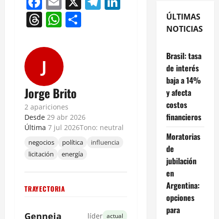
Facebook
Email
X
Telegram
LinkedIn
Threads
WhatsApp
Compartir
ÚLTIMAS
NOTICIAS
Brasil: tasa
J
de interés
baja a 14%
Jorge Brito
y afecta
costos
2 apariciones
financieros
Desde
29 abr 2026
Última
7 jul 2026
Tono: neutral
Moratorias
negocios
política
influencia
de
licitación
energía
jubilación
en
Argentina:
TRAYECTORIA
opciones
para
Genneia
líder
actual