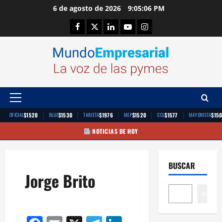
Saltar
6 de agosto de 2026
9:05:06 PM
al
Facebook
Twitter
Linkedin
Youtube
Instagram
contenido
Menú
principal
|
|
|
|
|
$1520
$1530
$1976
$1520
$1577
$15
OFICIAL
BLUE
TARJETA
MEP
CCL
MAYORISTA
NOTICIAS DE HOY
BUSCAR
Jorge Brito
Buscar