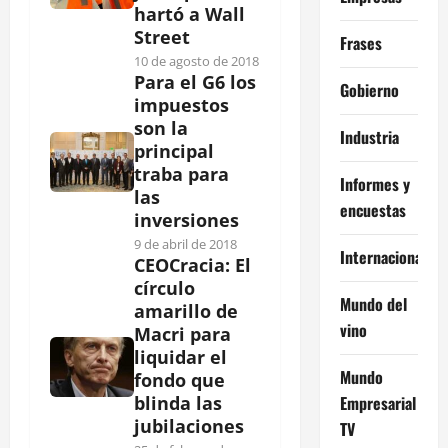
hartó a Wall
Street
Frases
10 de agosto de 2018
Para el G6 los
Gobierno
impuestos
son la
Industria
principal
traba para
Informes y
las
encuestas
inversiones
9 de abril de 2018
Internacional
CEOCracia: El
círculo
Mundo del
amarillo de
vino
Macri para
liquidar el
Mundo
fondo que
Empresarial
blinda las
jubilaciones
TV