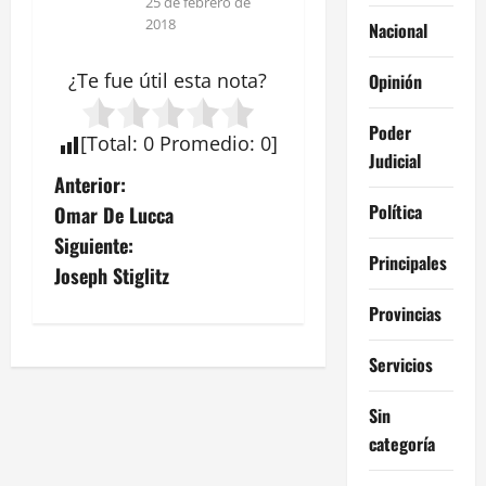
25 de febrero de
2018
Nacional
¿Te fue útil esta
nota
?
Opinión
Poder
[
Total
:
0
Promedio
:
0
]
Judicial
N
Anterior:
Política
Omar De Lucca
a
Siguiente:
Principales
v
Joseph Stiglitz
Provincias
e
g
Servicios
a
Sin
categoría
c