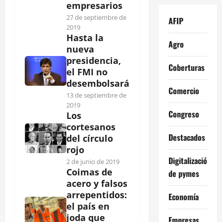
empresarios
27 de septiembre de
AFIP
2019
Hasta la
Agro
nueva
presidencia,
Coberturas
el FMI no
desembolsará
Comercio
13 de septiembre de
2019
Congreso
Los
cortesanos
Destacados
del círcu­lo
rojo
Digitalización
2 de junio de 2019
Coimas de
de pymes
acero y falsos
arrepentidos:
Economía
el país en
joda que
Empresas