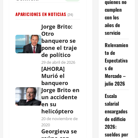
quienes no
cumplen
APARICIONES EN NOTICIAS
(24)
con los
años de
Jorge Brito:
servicio
Otro
banquero se
Relevamien
pone el traje
to de
de político
Expectativa
29 de abril de 2026
s de
[AHORA]
Mercado –
Murió el
banquero
julio 2026
Jorge Brito en
Escala
un accidente
salarial
en su
encargados
helicóptero
de edificio
20 de noviembre de
2020
2026:
Georgieva se
sueldos por