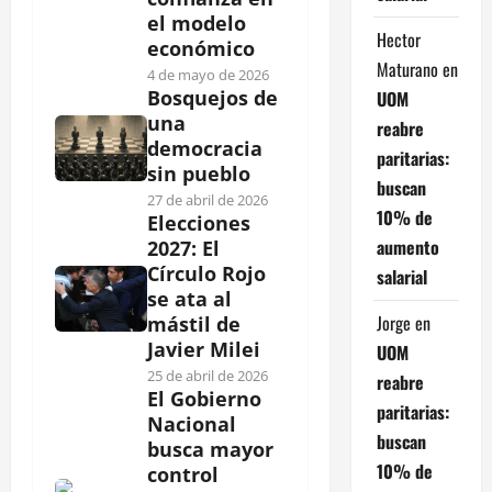
el modelo
Hector
económico
Maturano
en
4 de mayo de 2026
Bosquejos de
UOM
una
reabre
democracia
paritarias:
sin pueblo
buscan
27 de abril de 2026
10% de
Elecciones
aumento
2027: El
Círculo Rojo
salarial
se ata al
Jorge
en
mástil de
Javier Milei
UOM
25 de abril de 2026
reabre
El Gobierno
paritarias:
Nacional
buscan
busca mayor
10% de
control