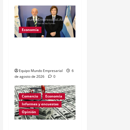
Economía
Brasil: tasa de interés
baja a 14% y afecta
costos financieros
Equipo Mundo Empresarial
6
de agosto de 2026
0
Comercio
Economía
Informes y encuestas
Opinión
Relevamiento de