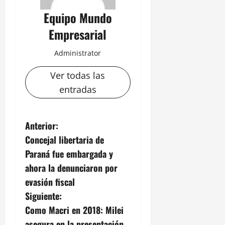
Equipo Mundo
Empresarial
Administrator
Ver todas las
entradas
N
Anterior:
Concejal libertaria de
a
Paraná fue embargada y
v
ahora la denunciaron por
evasión fiscal
e
Siguiente:
g
Como Macri en 2018: Milei
asegura en la presentación