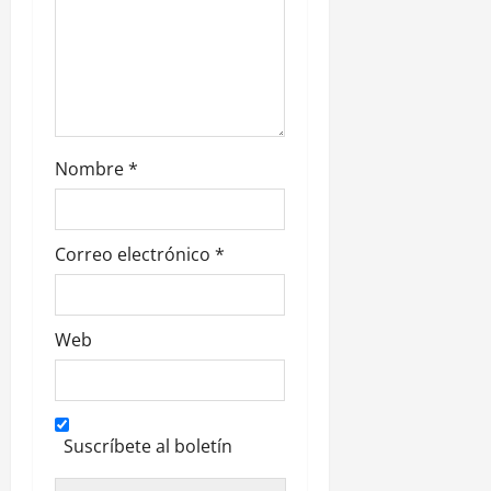
a
d
a
s
Nombre
*
Correo electrónico
*
Web
Suscríbete al boletín