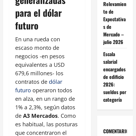
Relevamien
para el dólar
to de
Expectativa
futuro
s de
Mercado –
En una rueda con
julio 2026
escaso monto de
Escala
negocios -en pesos
salarial
equivalentes a USD
encargados
679,6 millones- los
de edificio
contratos de
dólar
2026:
futuro
operaron todos
sueldos por
en alza, en un rango de
categoría
1% a 2,3%, según datos
de
A3 Mercados
. Como
es habitual, las posturas
COMENTARIOS
que concentraron el