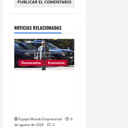
Alternative:
NOTICIAS RELACIONADAS
Destacados
Economía
Fentanilo adulterado: La
exdirectora del Anmat
involucró al Ministro de
Salud Mario Lugones,
«Estaba al tanto de todo»
Equipo Mundo Empresarial
6
de agosto de 2026
0