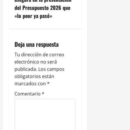
a
del Presupuesto 2026 que
c
«lo peor ya pasó»
i
ó
Deja una respuesta
n
Tu dirección de correo
electrónico no será
d
publicada.
Los campos
e
obligatorios están
marcados con
*
e
Comentario
*
n
t
r