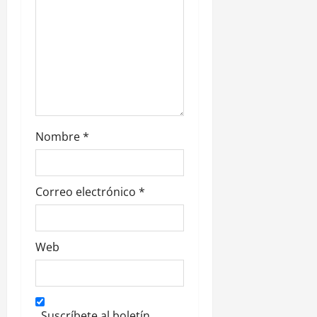
n
t
r
a
d
Nombre
*
a
s
Correo electrónico
*
Web
Suscríbete al boletín