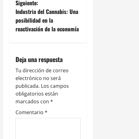
v
Siguiente:
Industria del Cannabis: Una
e
posibilidad en la
g
reactivación de la economía
a
c
Deja una respuesta
i
Tu dirección de correo
electrónico no será
ó
publicada.
Los campos
n
obligatorios están
marcados con
*
d
Comentario
*
e
e