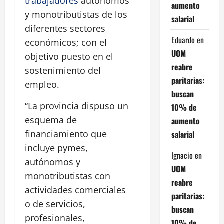
trabajadores
autónomos
aumento
y monotributistas de los
salarial
diferentes sectores
Eduardo
en
económicos; con el
UOM
objetivo puesto en el
reabre
sostenimiento del
paritarias:
empleo.
buscan
“La provincia dispuso un
10% de
esquema de
aumento
financiamiento que
salarial
incluye pymes,
Ignacio
en
autónomos y
UOM
monotributistas con
reabre
actividades comerciales
paritarias:
o de servicios,
buscan
profesionales,
10% de