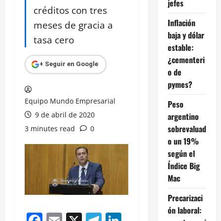
jefes
créditos con tres
Inflación
meses de gracia a
baja y dólar
tasa cero
estable:
¿cementeri
+ Seguir en Google
o de
pymes?
Equipo Mundo Empresarial
Peso
9 de abril de 2020
argentino
sobrevaluad
3 minutes read
0
o un 19%
según el
Índice Big
Mac
Precarizaci
ón laboral:
Facebook
Email
X
Telegram
LinkedIn