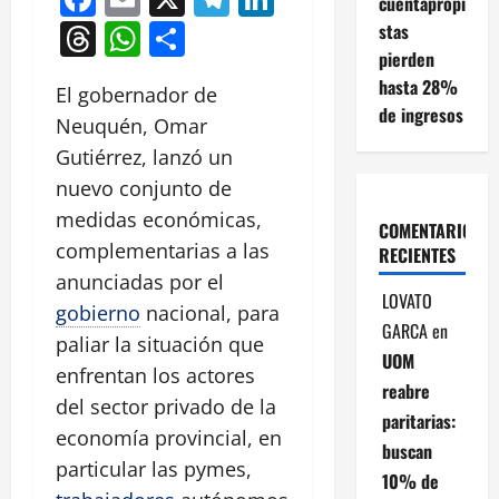
cuentapropi
Threads
WhatsApp
Compartir
stas
pierden
hasta 28%
El gobernador de
de ingresos
Neuquén, Omar
Gutiérrez, lanzó un
nuevo conjunto de
medidas económicas,
COMENTARIOS
complementarias a las
RECIENTES
anunciadas por el
LOVATO
gobierno
nacional, para
GARCA
en
paliar la situación que
UOM
enfrentan los actores
reabre
del sector privado de la
paritarias:
economía provincial, en
buscan
particular las pymes,
10% de