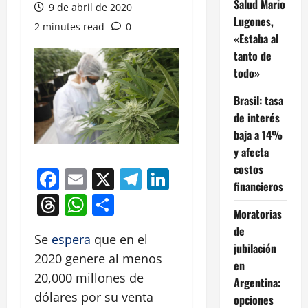
Salud Mario
9 de abril de 2020
Lugones,
2 minutes read
0
«Estaba al
tanto de
todo»
Brasil: tasa
de interés
baja a 14%
y afecta
costos
Facebook
Email
X
Telegram
LinkedIn
financieros
Threads
WhatsApp
Compartir
Moratorias
de
Se
espera
que en el
jubilación
2020 genere al menos
en
20,000 millones de
Argentina:
dólares por su venta
opciones