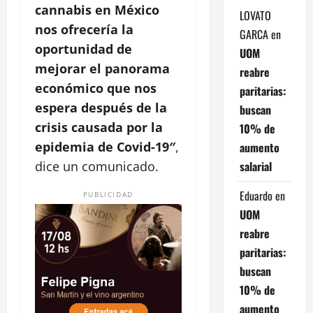
cannabis en México
LOVATO
nos ofrecería la
GARCA
en
oportunidad de
UOM
mejorar el panorama
reabre
económico que nos
paritarias:
espera después de la
buscan
crisis causada por la
10% de
epidemia de Covid-19″
,
aumento
salarial
dice un comunicado.
Eduardo
en
PUBLICIDAD
UOM
reabre
paritarias:
buscan
10% de
aumento