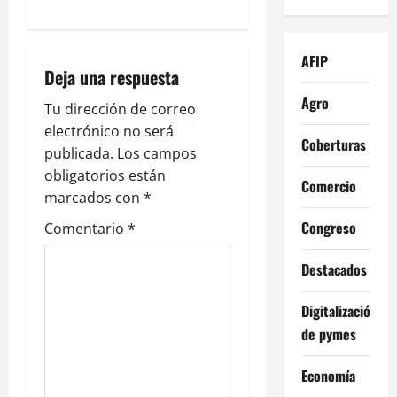
a
c
AFIP
Deja una respuesta
i
Agro
Tu dirección de correo
electrónico no será
ó
Coberturas
publicada.
Los campos
n
obligatorios están
Comercio
marcados con
*
d
Congreso
Comentario
*
e
Destacados
e
Digitalización
n
de pymes
t
Economía