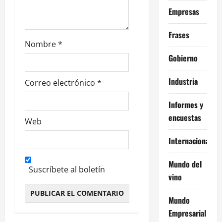
r
Empresas
a
Frases
d
Nombre
*
Gobierno
a
Industria
s
Correo electrónico
*
Informes y
encuestas
Web
Internacional
Mundo del
Suscríbete al boletín
vino
Mundo
Alternative:
Empresarial