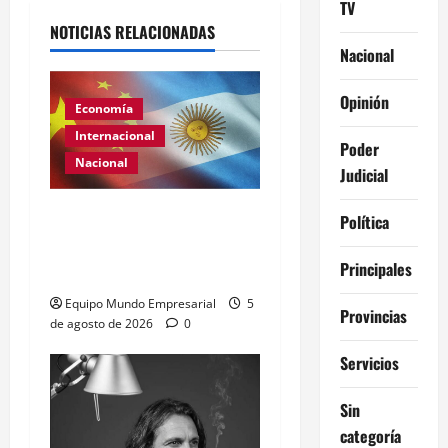
TV
NOTICIAS RELACIONADAS
Nacional
Opinión
Economía
Internacional
Poder
Nacional
Judicial
Renovación del acuerdo
Política
de swap entre Argentina y
Principales
China
Equipo Mundo Empresarial
5
Provincias
de agosto de 2026
0
Servicios
Sin
categoría