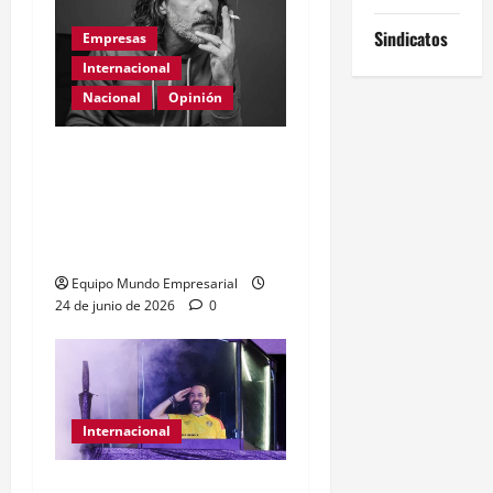
Sindicatos
Empresas
Internacional
Nacional
Opinión
Día Internacional de las
PYMES en el 2026:
desafíos y políticas
urgentes
Equipo Mundo Empresarial
24 de junio de 2026
0
Internacional
Abelardo de la Espriella