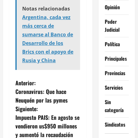
Opinión
Notas relacionadas
Argentina, cada vez
Poder
más cerca de
Judicial
sumarse al Banco de
Desarrollo de los
Política
Brics con el apoyo de
Principales
Rusia y China
Provincias
N
Anterior:
Servicios
Coronavirus: Que hace
a
Neuquén por las pymes
Sin
v
Siguiente:
categoría
Impuesto PAIS: En agosto se
e
Sindicatos
vendieron us$950 millones
g
y aumentó la recaudación