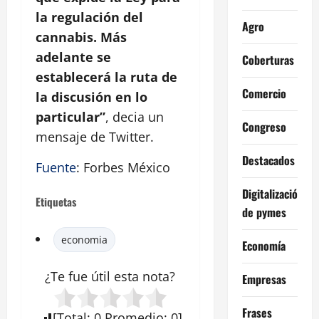
la regulación del
Agro
cannabis. Más
adelante se
Coberturas
establecerá la ruta de
Comercio
la discusión en lo
particular”
, decia un
Congreso
mensaje de Twitter.
Destacados
Fuente
: Forbes México
Digitalización
Etiquetas
de pymes
economia
Economía
¿Te fue útil esta
nota
?
Empresas
Frases
[
Total
:
0
Promedio
:
0
]