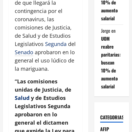
10% de
de que llegará la
aumento
contingencia por el
salarial
coronavirus, las
comisiones de Justicia,
Jorge
en
de Salud y de Estudios
UOM
Legislativos
Segunda
del
reabre
Senado
aprobaron en lo
paritarias:
general el uso lúdico de
buscan
la mariguana.
10% de
aumento
“Las comisiones
salarial
unidas de Justicia, de
Salud
y de Estudios
Legislativos Segunda
aprobaron en lo
CATEGORIAS
general el dictamen
AFIP
que expide la Ley para