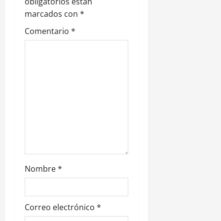
n
obligatorios están
marcados con
*
d
Comentario
*
e
e
n
t
r
a
d
Nombre
*
a
s
Correo electrónico
*