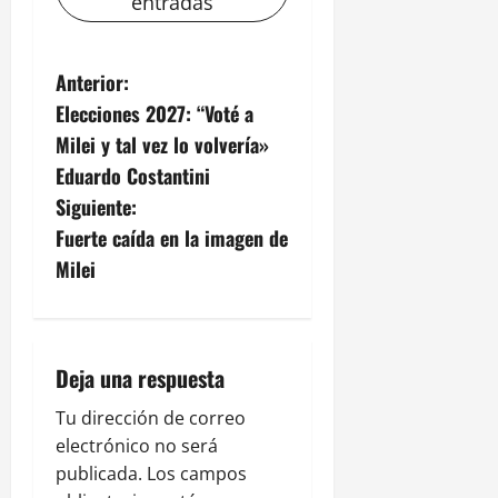
entradas
N
Anterior:
Elecciones 2027: “Voté a
a
Milei y tal vez lo volvería»
v
Eduardo Costantini
Siguiente:
e
Fuerte caída en la imagen de
g
Milei
a
c
Deja una respuesta
i
Tu dirección de correo
electrónico no será
ó
publicada.
Los campos