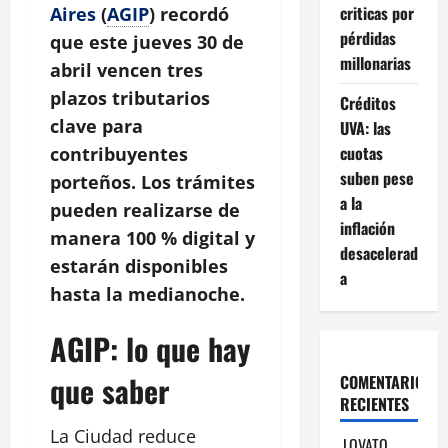
criticas por
Aires
(
AGIP
) recordó
pérdidas
que este jueves 30 de
millonarias
abril vencen tres
plazos tributarios
Créditos
clave para
UVA: las
cuotas
contribuyentes
suben pese
porteños. Los trámites
a la
pueden realizarse de
inflación
manera
100 %
digital y
desacelerad
estarán disponibles
a
hasta la medianoche.
AGIP: lo que hay
que saber
COMENTARIOS
RECIENTES
La Ciudad reduce
LOVATO