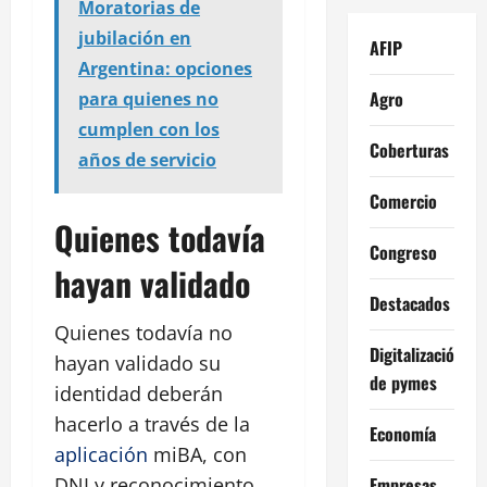
Moratorias de
jubilación en
AFIP
Argentina: opciones
Agro
para quienes no
cumplen con los
Coberturas
años de servicio
Comercio
Quienes todavía
Congreso
hayan validado
Destacados
Quienes todavía no
Digitalización
hayan validado su
de pymes
identidad deberán
hacerlo a través de la
Economía
aplicación
miBA, con
Empresas
DNI y reconocimiento