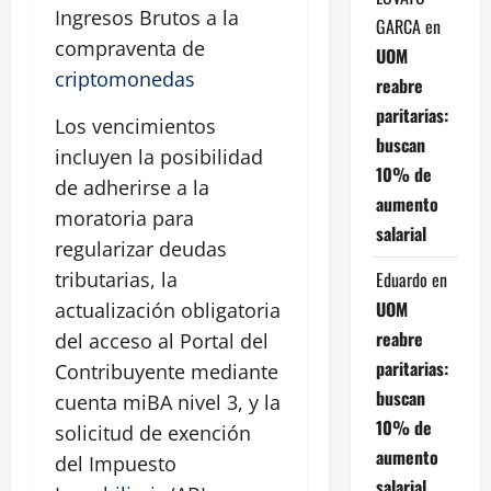
Ingresos Brutos a la
GARCA
en
compraventa de
UOM
criptomonedas
reabre
paritarias:
Los vencimientos
buscan
incluyen la posibilidad
10% de
de adherirse a la
aumento
moratoria para
salarial
regularizar deudas
Eduardo
en
tributarias, la
UOM
actualización obligatoria
reabre
del acceso al Portal del
paritarias:
Contribuyente mediante
buscan
cuenta miBA nivel 3, y la
10% de
solicitud de exención
aumento
del Impuesto
salarial