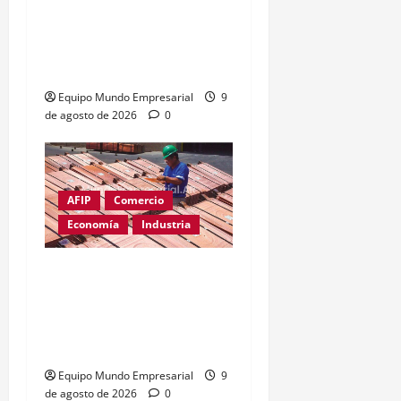
Récord de quiebras:
3.000 pymes cerrarán en
2026
Equipo Mundo Empresarial
9
de agosto de 2026
0
AFIP
Comercio
Economía
Industria
Cobre supera los
u$s14.000: el metal clave
para la inteligencia
artificial
Equipo Mundo Empresarial
9
de agosto de 2026
0