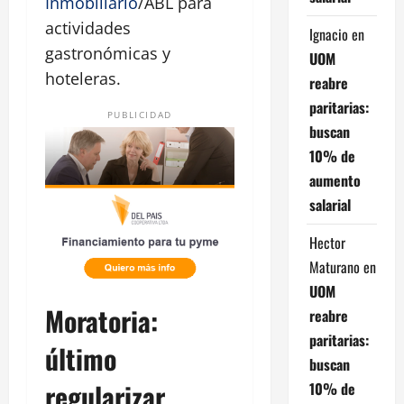
Inmobiliario
/ABL para
actividades
Ignacio
en
gastronómicas y
UOM
hoteleras.
reabre
paritarias:
PUBLICIDAD
buscan
10% de
aumento
salarial
Hector
Maturano
en
UOM
Moratoria:
reabre
paritarias:
último
buscan
regularizar
10% de