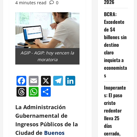
2026
4 minutes read
0
BCRA:
Excedente
de $4
billones sin
destino
claro
AGIP - AGIP: hoy vencen la
inquieta a
moratoria
economista
s
Facebook
Email
X
Telegram
LinkedIn
Inoperante
Threads
WhatsApp
Compartir
s: El paso
cristo
La Administración
redentor
Gubernamental de
lleva 25
Ingresos Públicos de la
días
Ciudad de
Buenos
cerrado,