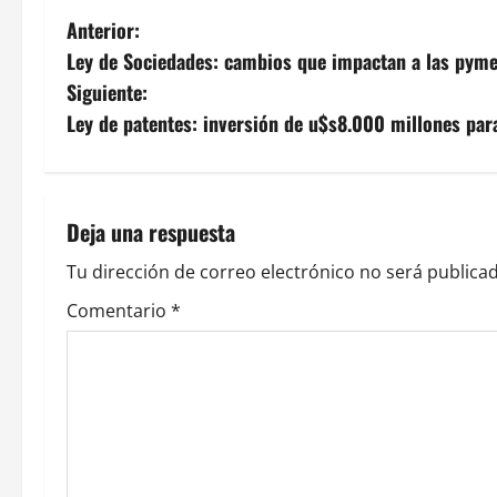
N
Anterior:
Ley de Sociedades: cambios que impactan a las pym
a
Siguiente:
v
Ley de patentes: inversión de u$s8.000 millones pa
e
g
Deja una respuesta
a
Tu dirección de correo electrónico no será publicad
c
Comentario
*
i
ó
n