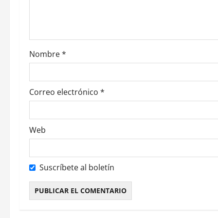
d
e
e
Nombre
*
n
t
Correo electrónico
*
r
a
Web
d
a
Suscríbete al boletín
s
Alternative: