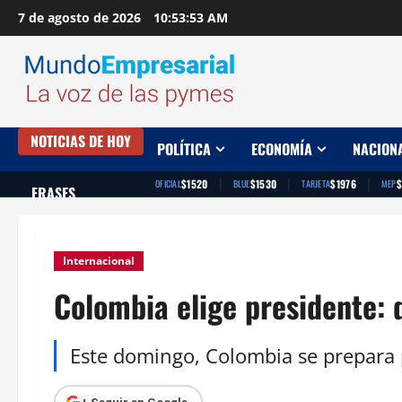
Saltar
7 de agosto de 2026
10:53:54 AM
al
contenido
NOTICIAS DE HOY
POLÍTICA
ECONOMÍA
NACION
|
|
|
$1520
$1530
$1976
$
OFICIAL
BLUE
TARJETA
MEP
FRASES
Internacional
Colombia elige presidente: 
Este domingo, Colombia se prepara p