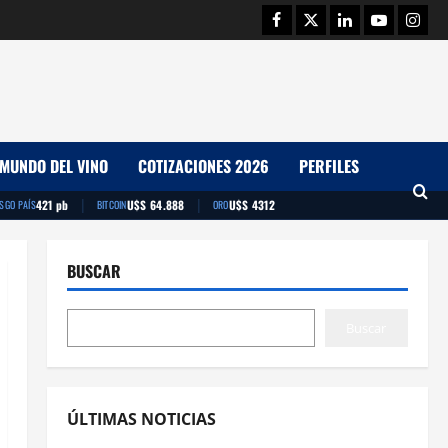
Facebook
Twitter
Linkedin
Youtube
Insta
MUNDO DEL VINO
COTIZACIONES 2026
PERFILES
|
|
421 pb
U$S 64.888
U$S 4312
ESGO PAÍS
BITCOIN
ORO
BUSCAR
Buscar
ÚLTIMAS NOTICIAS