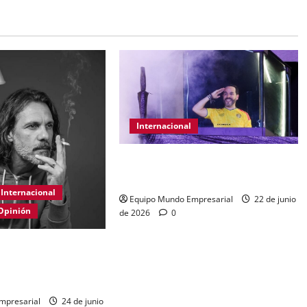
Internacional
Abelardo de la Espriella gana
presidencia con 49,66% de
Internacional
Equipo Mundo Empresarial
22 de junio
Opinión
de 2026
0
nal de las PYMES en
íos y políticas
mpresarial
24 de junio