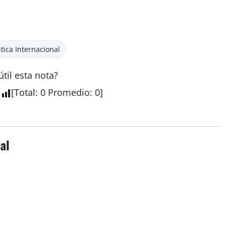
itica Internacional
útil esta nota?
[
Total
:
0
Promedio
:
0
]
al