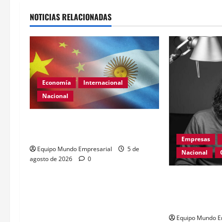
NOTICIAS RELACIONADAS
Economía
Internacional
Nacional
Renovación del acuerdo de swap
entre Argentina y China
Empresas
Equipo Mundo Empresarial
5 de
Nacional
agosto de 2026
0
Día Internacio
el 2026: desaf
urgentes
Equipo Mundo E