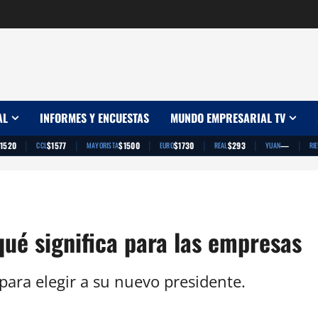
AL
INFORMES Y ENCUESTAS
MUNDO EMPRESARIAL TV
|
|
|
|
|
|
1520
$1577
$1500
$1730
$293
—
CCL
MAYORISTA
EURO
REAL
YUAN
RI
qué significa para las empresas
ara elegir a su nuevo presidente.