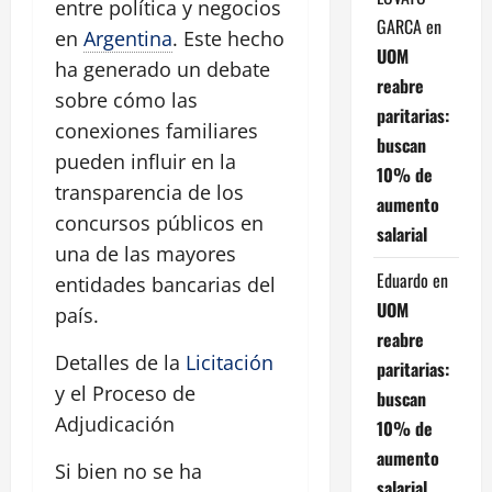
entre política y negocios
GARCA
en
en
Argentina
. Este hecho
UOM
ha generado un debate
reabre
sobre cómo las
paritarias:
conexiones familiares
buscan
pueden influir en la
10% de
transparencia de los
aumento
concursos públicos en
salarial
una de las mayores
Eduardo
en
entidades bancarias del
UOM
país.
reabre
Detalles de la
Licitación
paritarias:
y el Proceso de
buscan
Adjudicación
10% de
aumento
Si bien no se ha
salarial