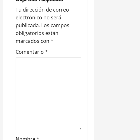
i
Tu dirección de correo
electrónico no será
ó
publicada.
Los campos
n
obligatorios están
marcados con
*
d
Comentario
*
e
e
n
t
r
a
Nombre
*