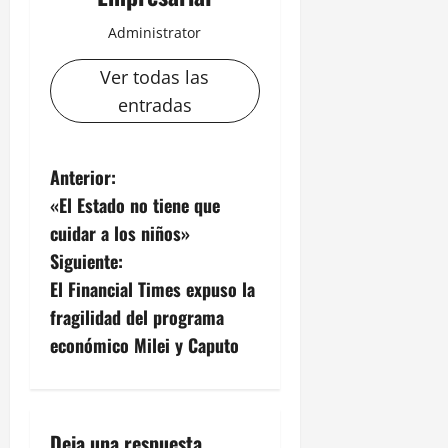
Administrator
Ver todas las
entradas
N
Anterior:
«El Estado no tiene que
a
cuidar a los niños»
v
Siguiente:
El Financial Times expuso la
e
fragilidad del programa
g
económico Milei y Caputo
a
c
Deja una respuesta