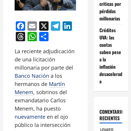
criticas por
pérdidas
millonarias
Facebook
Email
X
Telegram
LinkedIn
Créditos
Threads
WhatsApp
Compartir
UVA: las
cuotas
La reciente adjudicación
suben pese
a la
de una licitación
inflación
millonaria por parte del
desacelerad
Banco Nación
a los
a
hermanos de
Martín
Menem
, sobrinos del
exmandatario Carlos
Menem, ha puesto
COMENTARIOS
nuevamente
en el ojo
RECIENTES
público la intersección
LOVATO