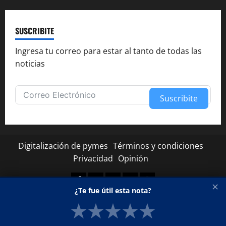
SUSCRIBITE
Ingresa tu correo para estar al tanto de todas las
noticias
Suscribite
Alternative:
Digitalización de pymes
Términos y condiciones
Privacidad
Opinión
Facebook
Twitter
Linkedin
Youtube
Instagram
✕
¿Te fue útil esta nota?
★
★
★
★
★
Copyright © Todos los derechos reservados.
|
MoreNews
por AF themes.