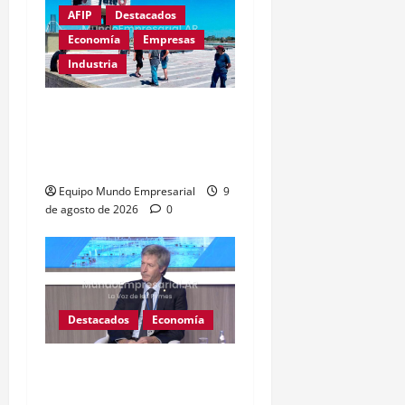
AFIP
Destacados
Economía
Empresas
Industria
Récord de quiebras:
3.000 pymes cerrarán en
2026
Equipo Mundo Empresarial
9
de agosto de 2026
0
Destacados
Economía
BCRA: Excedente de $4
billones sin destino claro