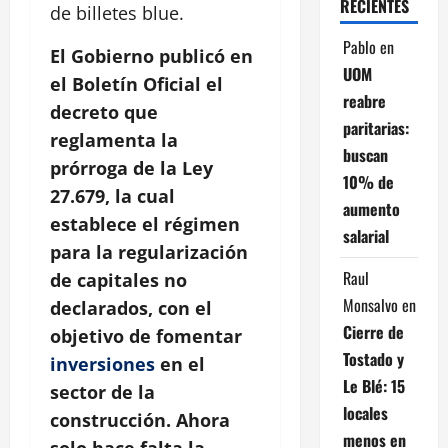
RECIENTES
de billetes blue.
Pablo
en
El Gobierno publicó en
UOM
el Boletín Oficial el
reabre
decreto que
paritarias:
reglamenta la
buscan
prórroga de la Ley
10% de
27.679, la cual
aumento
establece el régimen
salarial
para la regularización
Raul
de capitales no
Monsalvo
en
declarados, con el
Cierre de
objetivo de fomentar
Tostado y
inversiones
en el
Le Blé: 15
sector de la
locales
construcción. Ahora
menos en
solo hace falta la