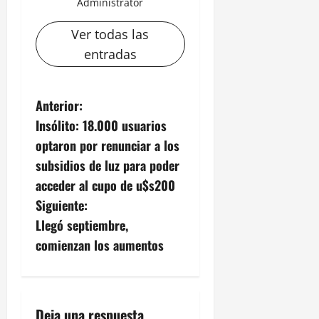
Administrator
Ver todas las
entradas
N
Anterior:
Insólito: 18.000 usuarios
a
optaron por renunciar a los
v
subsidios de luz para poder
acceder al cupo de u$s200
e
Siguiente:
g
Llegó septiembre,
comienzan los aumentos
a
c
i
Deja una respuesta