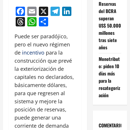
Reservas
Facebook
Email
X
Telegram
LinkedIn
del BCRA
superan
Threads
WhatsApp
Compartir
US$ 50.000
millones
Puede ser paradójico,
tras siete
pero el nuevo régimen
años
de
incentivo
para la
Monotribut
construcción que prevé
o: piden 10
la exteriorización de
días más
capitales no declarados,
para la
básicamente dólares,
recategoriz
para que regresen al
ación
sistema y mejore la
posición de reservas,
puede generar una
COMENTARIOS
corriente de demanda