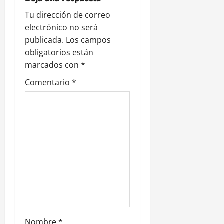
ó
Tu dirección de correo
electrónico no será
n
publicada.
Los campos
obligatorios están
d
marcados con
*
e
Comentario
*
e
n
t
r
a
d
Nombre
*