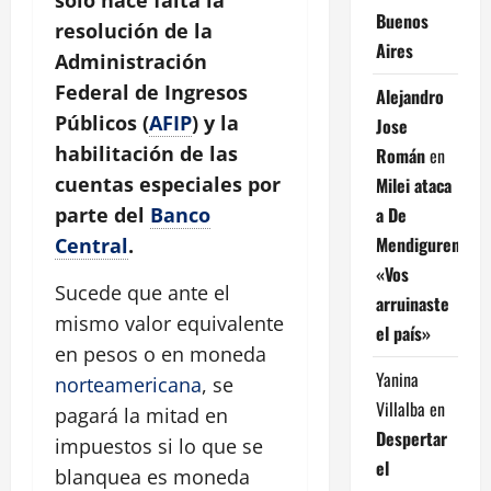
Buenos
resolución de la
Aires
Administración
Federal de Ingresos
Alejandro
Públicos (
AFIP
) y la
Jose
habilitación de las
Román
en
cuentas especiales por
Milei ataca
a De
parte del
Banco
Mendiguren:
Central
.
«Vos
Sucede que ante el
arruinaste
mismo valor equivalente
el país»
en pesos o en moneda
Yanina
norteamericana
, se
Villalba
en
pagará la mitad en
Despertar
impuestos si lo que se
el
blanquea es moneda