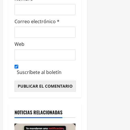
a
s
Correo electrónico
*
Web
Suscríbete al boletín
Alternative:
NOTICIAS RELACIONADAS