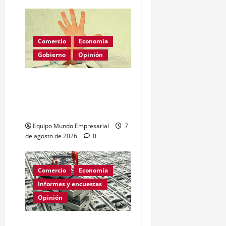
Comercio
Economía
Gobierno
Opinión
Morosidad Sistémica y el
Círculo Vicioso de las
Tasas de Interés
Equipo Mundo Empresarial
7
de agosto de 2026
0
Comercio
Economía
Informes y encuestas
Opinión
Relevamiento de