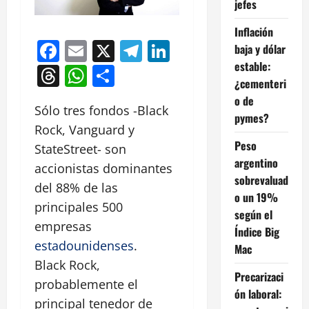
jefes
Inflación
Facebook
Email
X
Telegram
LinkedIn
baja y dólar
estable:
Threads
WhatsApp
Compartir
¿cementeri
o de
Sólo tres fondos -Black
pymes?
Rock, Vanguard y
Peso
StateStreet- son
argentino
accionistas dominantes
sobrevaluad
del 88% de las
o un 19%
principales 500
según el
empresas
Índice Big
estadounidenses
.
Mac
Black Rock,
Precarizaci
probablemente el
ón laboral:
principal tenedor de