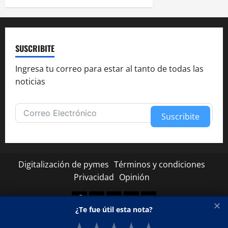
SUSCRIBITE
Ingresa tu correo para estar al tanto de todas las
noticias
Suscribite
Alternative:
Digitalización de pymes
Términos y condiciones
Privacidad
Opinión
Facebook
Twitter
Linkedin
Youtube
Instagram
✕
¿Te fue útil esta nota?
Copyright © Todos los derechos reservados.
|