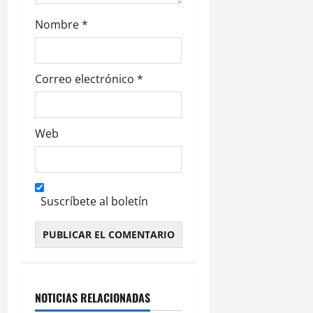
d
Nombre
*
a
s
Correo electrónico
*
Web
Suscríbete al boletín
Alternative:
NOTICIAS RELACIONADAS