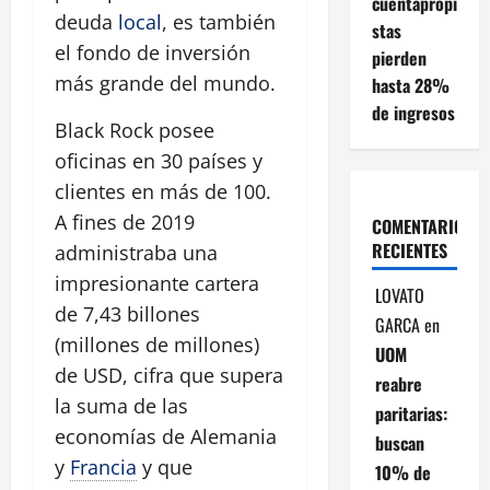
cuentapropi
deuda
local
, es también
stas
el fondo de inversión
pierden
más grande del mundo.
hasta 28%
de ingresos
Black Rock posee
oficinas en 30 países y
clientes en más de 100.
A fines de 2019
COMENTARIOS
RECIENTES
administraba una
impresionante cartera
LOVATO
de 7,43 billones
GARCA
en
(millones de millones)
UOM
de USD, cifra que supera
reabre
la suma de las
paritarias:
economías de Alemania
buscan
y
Francia
y que
10% de