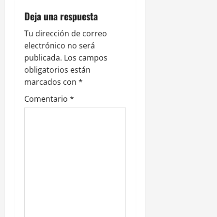
c
Deja una respuesta
i
Tu dirección de correo
electrónico no será
ó
publicada.
Los campos
n
obligatorios están
marcados con
*
d
Comentario
*
e
e
n
t
r
a