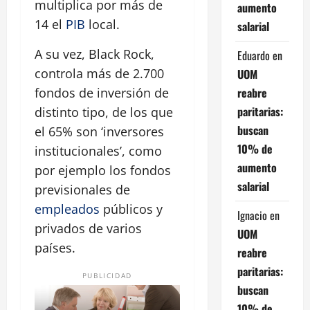
multiplica por más de
aumento
14 el
PIB
local.
salarial
A su vez, Black Rock,
Eduardo
en
controla más de 2.700
UOM
reabre
fondos de inversión de
paritarias:
distinto tipo, de los que
buscan
el 65% son ‘inversores
10% de
institucionales’, como
aumento
por ejemplo los fondos
salarial
previsionales de
empleados
públicos y
Ignacio
en
privados de varios
UOM
países.
reabre
paritarias:
PUBLICIDAD
buscan
10% de