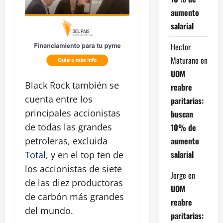
aumento
salarial
Hector
Maturano
en
UOM
Black Rock también se
reabre
cuenta entre los
paritarias:
principales accionistas
buscan
de todas las grandes
10% de
aumento
petroleras, excluida
salarial
Total
, y en el top ten de
los accionistas de siete
Jorge
en
de las diez productoras
UOM
de carbón más grandes
reabre
del mundo.
paritarias: