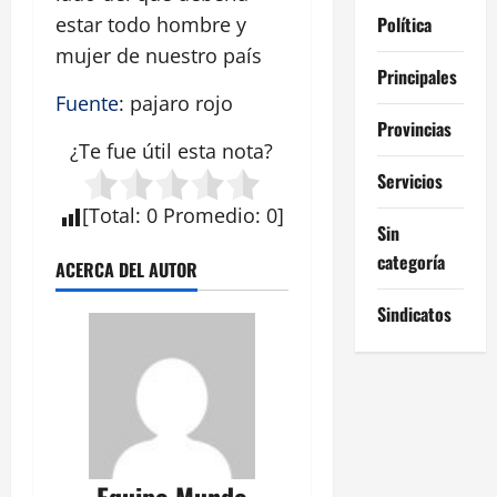
Política
estar todo hombre y
mujer de nuestro país
Principales
Fuente
: pajaro rojo
Provincias
¿Te fue útil esta
nota
?
Servicios
[Total:
0
Promedio
:
0
]
Sin
categoría
ACERCA DEL AUTOR
Sindicatos
Equipo Mundo