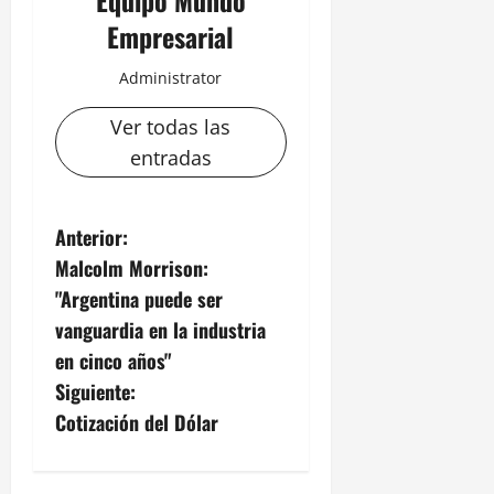
Empresarial
Administrator
Ver todas las
entradas
N
Anterior:
Malcolm Morrison:
a
"Argentina puede ser
v
vanguardia en la industria
en cinco años"
e
Siguiente:
g
Cotización del Dólar
a