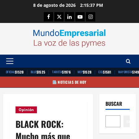
Saltar
8 de agosto de 2026
2:15:37 PM
al
Facebook
Twitter
Linkedin
Youtube
Instagram
contenido
Menú
principal
|
|
|
|
|
$1520
$1525
$1976
$1528
$1581
$14
OFICIAL
BLUE
TARJETA
MEP
CCL
MAYORISTA
NOTICIAS DE HOY
BUSCAR
Opinión
BLACK ROCK:
Buscar
Mucho más que