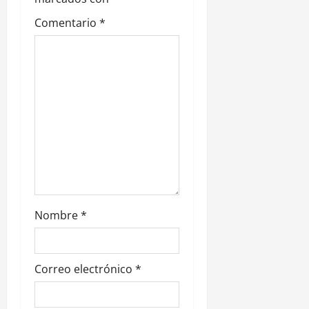
e
Comentario
*
e
n
t
r
a
d
Nombre
*
a
s
Correo electrónico
*