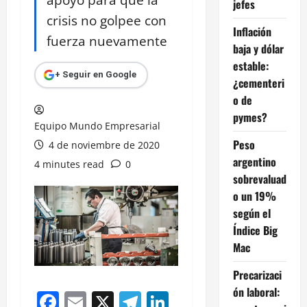
jefes
crisis no golpee con
Inflación
fuerza nuevamente
baja y dólar
estable:
+ Seguir en Google
¿cementeri
o de
pymes?
Equipo Mundo Empresarial
Peso
4 de noviembre de 2020
argentino
4 minutes read
0
sobrevaluad
o un 19%
según el
Índice Big
Mac
Precarizaci
ón laboral:
Facebook
Email
X
Telegram
LinkedIn