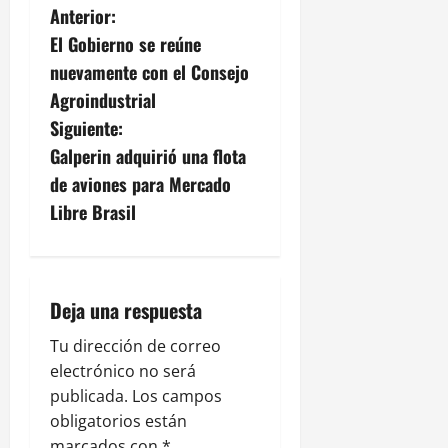
N
Anterior:
El Gobierno se reúne
a
nuevamente con el Consejo
v
Agroindustrial
Siguiente:
e
Galperin adquirió una flota
g
de aviones para Mercado
Libre Brasil
a
c
i
Deja una respuesta
ó
Tu dirección de correo
electrónico no será
n
publicada.
Los campos
obligatorios están
d
marcados con
*