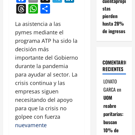
cuentapropi
Threads
WhatsApp
Compartir
stas
pierden
hasta 28%
La asistencia a las
de ingresos
pymes mediante el
programa ATP ha sido la
decisión más
importante del Gobierno
COMENTARIOS
durante la pandemia
RECIENTES
para ayudar al sector. La
LOVATO
crisis continua y las
GARCA
en
empresas siguen
UOM
necesitando del apoyo
reabre
para que la crisis no
paritarias:
golpee con fuerza
buscan
nuevamente
10% de