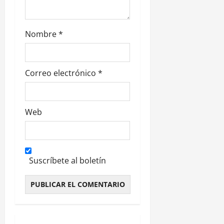
a
d
Nombre
*
a
s
Correo electrónico
*
Web
Suscríbete al boletín
Alternative: