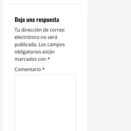
c
i
Deja una respuesta
ó
Tu dirección de correo
electrónico no será
n
publicada.
Los campos
obligatorios están
d
marcados con
*
e
Comentario
*
e
n
t
r