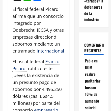
«tarados» a
defensores
El fiscal federal Picardi
de la
afirma que un consorcio
industria
integrado por
Odebrecht, IECSA y otras
empresas direccionó
sobornos mediante un
COMENTARIOS
RECIENTES
entramado
internacional
Pablo
en
El fiscal federal
Franco
UOM
Picardi
ratificó este
reabre
jueves la existencia de
paritarias:
un presunto pago de
buscan
sobornos por 4.495.250
10% de
dólares (casi u$s4,5
aumento
millones) por parte del
salarial
consorcio
empresario