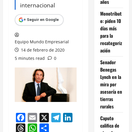
años
internacional
Monotribut
o: piden 10
+ Seguir en Google
días más
para la
Equipo Mundo Empresarial
recategoriz
ación
14 de febrero de 2020
5 minutes read
0
Senador
Benegas
Lynch en la
mira por
asesoría en
tierras
rurales
Facebook
Email
X
Telegram
LinkedIn
Caputo
Threads
WhatsApp
Compartir
califica de