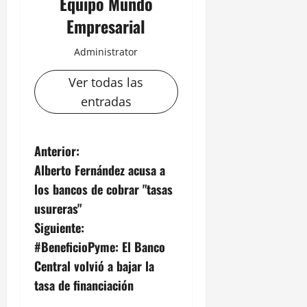
Equipo Mundo
Empresarial
Administrator
Ver todas las
entradas
N
Anterior:
Alberto Fernández acusa a
a
los bancos de cobrar "tasas
v
usureras"
Siguiente:
e
#BeneficioPyme: El Banco
g
Central volvió a bajar la
tasa de financiación
a