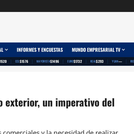
AL
INFORMES Y ENCUESTAS
MUNDO EMPRESARIAL TV
|
|
|
|
|
|
1520
$1576
$1496
$1732
$293
—
CCL
MAYORISTA
EURO
REAL
YUAN
RI
 exterior, un imperativo del
 comerciales y la necesidad de realizar