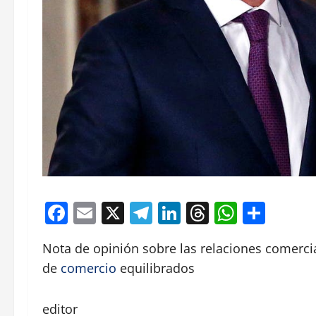
Facebook
Email
X
Telegram
LinkedIn
Threads
Whats
Comp
Nota de opinión sobre las relaciones comercia
de
comercio
equilibrados
editor