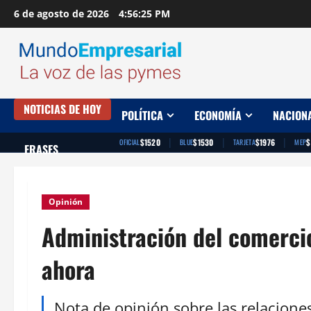
Saltar
6 de agosto de 2026
4:56:26 PM
al
contenido
NOTICIAS DE HOY
POLÍTICA
ECONOMÍA
NACION
|
|
|
$1520
$1530
$1976
$
OFICIAL
BLUE
TARJETA
MEP
FRASES
Opinión
Administración del comercio
ahora
Nota de opinión sobre las relaciones