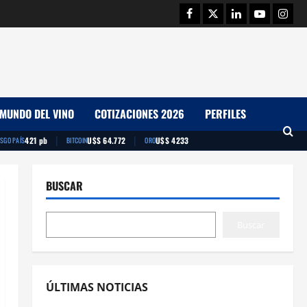
Facebook
Twitter
Linkedin
Youtube
Insta
MUNDO DEL VINO
COTIZACIONES 2026
PERFILES
|
|
421 pb
U$S 64.772
U$S 4233
ESGO PAÍS
BITCOIN
ORO
BUSCAR
Buscar
ÚLTIMAS NOTICIAS