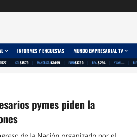
AL
INFORMES Y ENCUESTAS
MUNDO EMPRESARIAL TV
|
|
|
|
|
|
1527
$1579
$1499
$1730
$294
—
CCL
MAYORISTA
EURO
REAL
YUAN
RI
sarios pymes piden la
ones
greso de la Nación organizado por el