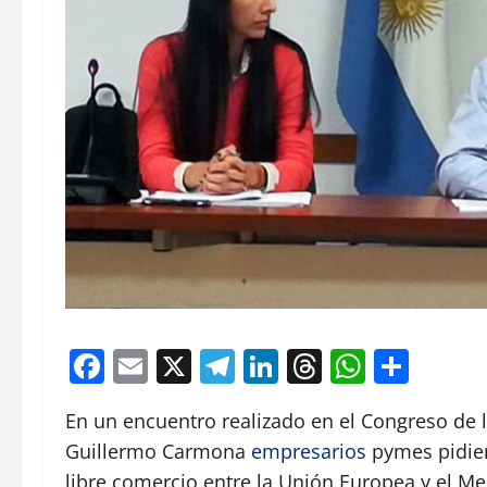
Facebook
Email
X
Telegram
LinkedIn
Threads
Whats
Comp
En un encuentro realizado en el Congreso de 
Guillermo Carmona
empresarios
pymes pidier
libre comercio entre la Unión Europea y el Me