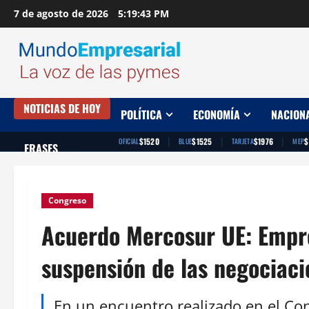
Saltar
7 de agosto de 2026
5:19:44 PM
al
contenido
NOTICIAS DE HOY
POLÍTICA
ECONOMÍA
NACION
|
|
|
$1520
$1525
$1976
$
OFICIAL
BLUE
TARJETA
MEP
FRASES
Congreso
Acuerdo Mercosur UE: Empre
suspensión de las negociaci
En un encuentro realizado en el Con