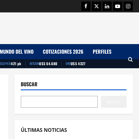
Facebook
Twitter
Linkedin
Youtube
Insta
MUNDO DEL VINO
COTIZACIONES 2026
PERFILES
|
|
421 pb
U$S 64.680
U$S 4327
ESGO PAÍS
BITCOIN
ORO
BUSCAR
Buscar
ÚLTIMAS NOTICIAS