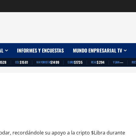
AL
INFORMES Y ENCUESTAS
MUNDO EMPRESARIAL TV
|
|
|
|
|
|
1528
$1581
$1499
$1735
$294
—
CCL
MAYORISTA
EURO
REAL
YUAN
RIE
to de finanzas
bdar, recordándole su apoyo a la cripto $Libra durante