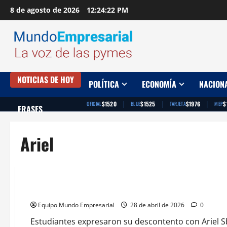
Saltar
8 de agosto de 2026
12:24:23 PM
al
contenido
NOTICIAS DE HOY
POLÍTICA
ECONOMÍA
NACION
|
|
|
$1520
$1525
$1976
$
OFICIAL
BLUE
TARJETA
MEP
FRASES
Ariel
Destacados
Empresas
Gobierno
Nacional
Ariel Sbdar CEO de Cocos Capital fue abucheado en un even
Equipo Mundo Empresarial
28 de abril de 2026
0
Estudiantes expresaron su descontento con Ariel S