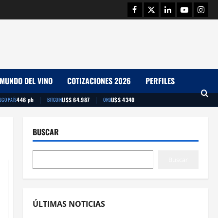
Facebook
Twitter
Linkedin
Youtube
Insta
MUNDO DEL VINO
COTIZACIONES 2026
PERFILES
|
|
446 pb
U$S 64.987
U$S 4340
SGO PAÍS
BITCOIN
ORO
BUSCAR
Buscar
ÚLTIMAS NOTICIAS